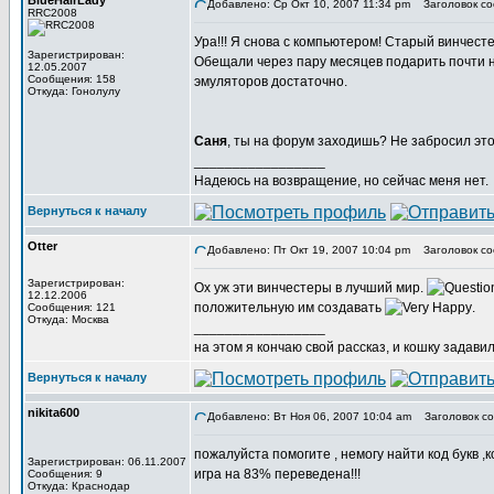
BlueHairLady
Добавлено: Ср Окт 10, 2007 11:34 pm
Заголовок со
RRC2008
Ура!!! Я снова с компьютером! Старый винчест
Зарегистрирован:
Обещали через пару месяцев подарить почти но
12.05.2007
Сообщения: 158
эмуляторов достаточно.
Откуда: Гонолулу
Саня
, ты на форум заходишь? Не забросил это
_________________
Надеюсь на возвращение, но сейчас меня нет.
Вернуться к началу
Otter
Добавлено: Пт Окт 19, 2007 10:04 pm
Заголовок со
Зарегистрирован:
Ох уж эти винчестеры в лучший мир.
12.12.2006
положительную им создавать
.
Сообщения: 121
Откуда: Москва
_________________
на этом я кончаю свой рассказ, и кошку задави
Вернуться к началу
nikita600
Добавлено: Вт Ноя 06, 2007 10:04 am
Заголовок со
пожалуйста помогите , немогу найти код букв ,к
Зарегистрирован: 06.11.2007
игра на 83% переведена!!!
Сообщения: 9
Откуда: Краснодар