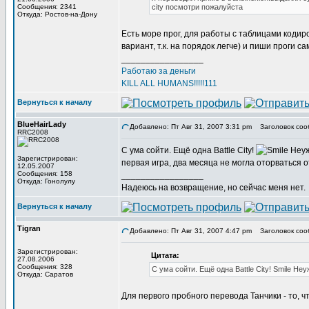
Сообщения: 2341
city посмотри пожалуйста
Откуда: Ростов-на-Дону
Есть море прог, для работы с таблицами кодиро
вариант, т.к. на порядок легче) и пиши проги са
_________________
Работаю за деньги
KILL ALL HUMANS!!!!!111
Вернуться к началу
BlueHairLady
Добавлено: Пт Авг 31, 2007 3:31 pm
Заголовок соо
RRC2008
С ума сойти. Ещё одна Battle City!
Неуж
Зарегистрирован:
первая игра, два месяца не могла оторваться 
12.05.2007
Сообщения: 158
_________________
Откуда: Гонолулу
Надеюсь на возвращение, но сейчас меня нет.
Вернуться к началу
Tigran
Добавлено: Пт Авг 31, 2007 4:47 pm
Заголовок соо
Зарегистрирован:
Цитата:
27.08.2006
Сообщения: 328
С ума сойти. Ещё одна Battle City! Smile Неу
Откуда: Саратов
Для первого пробного перевода Танчики - то, чт