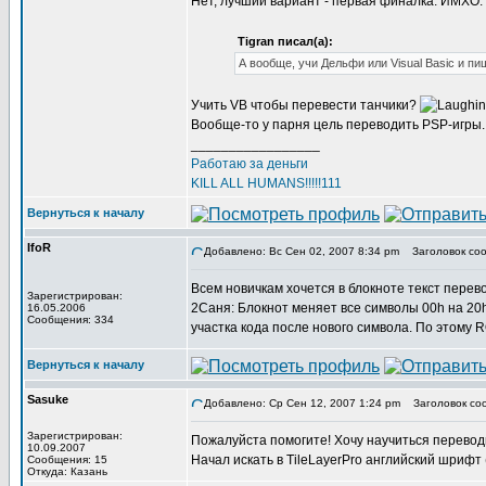
Нет, лучший вариант - первая финалка. ИМХО.
Tigran писал(а):
А вообще, учи Дельфи или Visual Basic и пи
Учить VB чтобы перевести танчики?
Вообще-то у парня цель переводить PSP-игры.
_________________
Работаю за деньги
KILL ALL HUMANS!!!!!111
Вернуться к началу
IfoR
Добавлено: Вс Сен 02, 2007 8:34 pm
Заголовок соо
Всем новичкам хочется в блокноте текст перев
Зарегистрирован:
2Саня: Блокнот меняет все символы 00h на 20
16.05.2006
Сообщения: 334
участка кода после нового символа. По этому
Вернуться к началу
Sasuke
Добавлено: Ср Сен 12, 2007 1:24 pm
Заголовок со
Зарегистрирован:
Пожалуйста помогите! Хочу научиться переводи
10.09.2007
Начал искать в TileLayerPro английский шриф
Сообщения: 15
Откуда: Казань