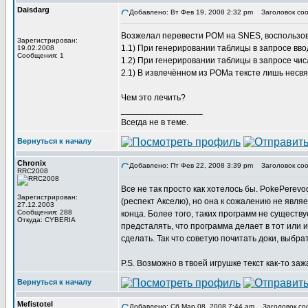
Daisdarg
Добавлено: Вт Фев 19, 2008 2:32 pm
Заголовок соо
Возжелал перевести РОМ на SNES, воспользова
Зарегистрирован:
1.1) При генерировании таблицы в запросе вво
19.02.2008
Сообщения: 1
1.2) При генерировании таблицы в запросе чис
2.1) В извлечённом из РОМа тексте лишь несв
Чем это лечить?
_________________
Всегда не в теме.
Вернуться к началу
Chronix
Добавлено: Пт Фев 22, 2008 3:39 pm
Заголовок соо
RRC2008
Все не так просто как хотелось бы. PokePere
Зарегистрирован:
(респект Акселю), но она к сожалению не явл
27.12.2003
Сообщения: 288
конца. Более того, таких программ не существ
Откуда: CYBERIA
предсталять, что программа делает в тот или и
сделать. Так что советую почитать доки, выбр
P.S. Возможно в твоей игрушке текст как-то зажат
Вернуться к началу
Mefistotel
Добавлено: Сб Мар 08, 2008 7:44 am
Заголовок со