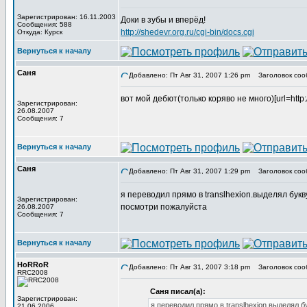
Зарегистрирован: 16.11.2003
Доки в зубы и вперёд!
Сообщения: 588
http://shedevr.org.ru/cgi-bin/docs.cgi
Откуда: Курск
Вернуться к началу
Саня
Добавлено: Пт Авг 31, 2007 1:26 pm
Заголовок соо
вот мой дебют(только коряво не много)[url=http://s
Зарегистрирован:
26.08.2007
Сообщения: 7
Вернуться к началу
Саня
Добавлено: Пт Авг 31, 2007 1:29 pm
Заголовок соо
я переводил прямо в translhexion.выделял букву
Зарегистрирован:
посмотри пожалуйста
26.08.2007
Сообщения: 7
Вернуться к началу
HoRRoR
Добавлено: Пт Авг 31, 2007 3:18 pm
Заголовок соо
RRC2008
Саня писал(а):
Зарегистрирован:
я переводил прямо в translhexion.выделял б
21.06.2006