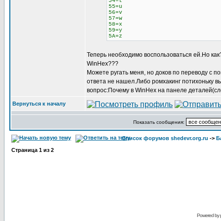
54=t
55=u
56=v
57=w
58=x
59=y
5A=z
Теперь необходимо воспользоваться ей.Но как? Я
WinHex???
Можете ругать меня, но доков по переводу с 
ответа не нашел.Либо ромхакинг потихоньку в
вопрос:Почему в WinHex на панеле деталей(с
Вернуться к началу
Показать сообщения:
Список форумов shedevr.org.ru
->
Б
Страница
1
из
2
Powered by