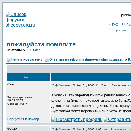
Группа
FAQ
По
Профиль
пожалуйста помогите
На страницу
1
,
2
След.
Список форумов shedevr.org.ru
->
Б
Автор
Саня
Добавлено: Пт Авг 31, 2007 11:45 am
Заголовок соо
я хочу начать переводить игры.решил начать с N
Зарегистрирован:
слова типа (вквы)и похожее(так должно быть?).
26.08.2007
Сообщения: 7
доках читал написано что должны быть каракули
букв.так как текст перевести или я чето не д
Вернуться к началу
gottax
Добавлено: Пт Авг 31, 2007 1:05 pm
Заголовок соо