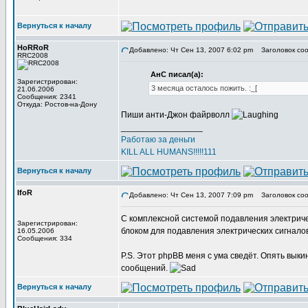
Вернуться к началу
HoRRoR
Добавлено: Чт Сен 13, 2007 6:02 pm
Заголовок соо
RRC2008
АнС писал(а):
Зарегистрирован:
3 месяца осталось пожить. :_[
21.06.2006
Сообщения: 2341
Откуда: Ростов-на-Дону
Пиши анти-Джон файрволл
_________________
Работаю за деньги
KILL ALL HUMANS!!!!!111
Вернуться к началу
IfoR
Добавлено: Чт Сен 13, 2007 7:09 pm
Заголовок соо
С комплексной системой подавления электриче
Зарегистрирован:
блоком для подавления электрических сигнало
16.05.2006
Сообщения: 334
P.S. Этот phpBB меня с ума сведёт. Опять выки
сообщений.
Вернуться к началу