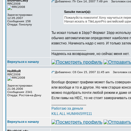
BlueHairLady
Добавлено: Пт Сен 14, 2007 7:49 pm
Заголовок соо
RRC2008
Sasuke писал(а):
Зарегистрирован:
Пожалуйста помогите! Хочу научиться перев
12.05.2007
Сообщения: 158
Начал искать в TileLayerPro английский ш
Откуда: Гонолулу
Ты искал только в 1bpp? Формат 1bpp использ
обычно автоматически определяют наиболее п
известно. Начинать надо с него. И только зат
_________________
Надеюсь на возвращение, но сейчас меня нет.
Вернуться к началу
HoRRoR
Добавлено: Сб Сен 15, 2007 11:45 am
Заголовок со
RRC2008
Вообще формат графики может быть совершенно
Зарегистрирован:
или вообще и то и другое. Но чем старше консоль
21.06.2006
Сообщения: 2341
можно подобрать почти любой режим и даже о
Откуда: Ростов-на-Дону
Если гамы на НЕС, то не стоит заморачивать с
_________________
Работаю за деньги
KILL ALL HUMANS!!!!!111
Вернуться к началу