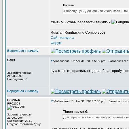
Цитата:
А вообще, учи Дельфи или Visual Basic и пи
Учить VB чтобы перевести танчики?
_________________
Russian Romhacking Compo 2008
Сайт конкурса
Форум
Вернуться к началу
Саня
Добавлено: Пт Авг 31, 2007 5:39 pm
Заголовок соо
ну а я так же правильно сделал?щас пробую пер
Зарегистрирован:
26.08.2007
Сообщения: 7
Вернуться к началу
HoRRoR
Добавлено: Пт Авг 31, 2007 7:58 pm
Заголовок соо
RRC2008
Tigran писал(а):
Зарегистрирован:
Для первого пробного перевода Танчики - то
21.06.2006
Сообщения: 2341
Откуда: Ростов-на-Дону