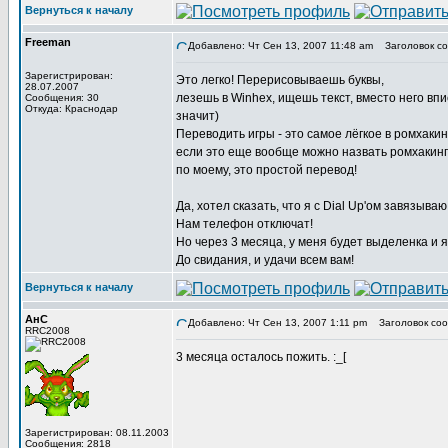
Вернуться к началу
Freeman
Добавлено: Чт Сен 13, 2007 11:48 am
Заголовок со
Зарегистрирован:
Это легко! Перерисовываешь буквы,
28.07.2007
лезешь в Winhex, ищешь текст, вместо него впи
Сообщения: 30
Откуда: Краснодар
значит)
Переводить игры - это самое лёгкое в ромхакин
если это еще вообще можно назвать ромхакинг
по моему, это простой перевод!
Да, хотел сказать, что я с Dial Up'ом завязываю
Нам телефон отключат!
Но через 3 месяца, у меня будет выделенка и я
До свидания, и удачи всем вам!
Вернуться к началу
АнС
Добавлено: Чт Сен 13, 2007 1:11 pm
Заголовок соо
RRC2008
3 месяца осталось пожить. :_[
Зарегистрирован: 08.11.2003
Сообщения: 2818