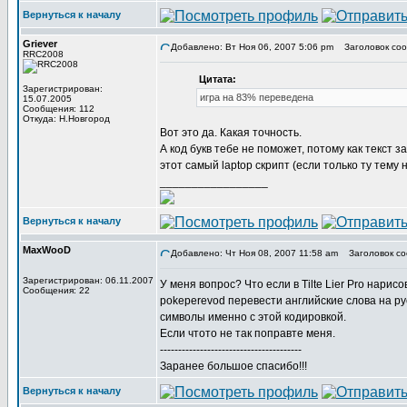
Вернуться к началу
Griever
Добавлено: Вт Ноя 06, 2007 5:06 pm
Заголовок соо
RRC2008
Цитата:
Зарегистрирован:
игра на 83% переведена
15.07.2005
Сообщения: 112
Откуда: Н.Новгород
Вот это да. Какая точность.
А код букв тебе не поможет, потому как текст з
этот самый laptop скрипт (если только ту тему 
_________________
Вернуться к началу
MaxWooD
Добавлено: Чт Ноя 08, 2007 11:58 am
Заголовок со
Зарегистрирован: 06.11.2007
У меня вопрос? Что если в Tilte Lier Pro нарис
Сообщения: 22
pokeperevod перевести английские слова на ру
символы именно с этой кодировкой.
Если чтото не так поправте меня.
---------------------------------------
Заранее большое спасибо!!!
Вернуться к началу