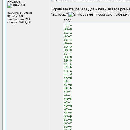
RRC2008
Здравствуйте, ребята.Для изучения азов ромха
Зарегистрирован:
"Battlecity"
, открыл, составил таблицу:
08.03.2008
Сообщения: 294
Код:
Откуда: МАГАДАН
FF=
30=0
31=1
32=2
33=3
34=4
35=5
36=6
37=7
38=8
39=9
41=a
42=b
43=c
44=d
45=e
46=f
47=g
48=h
49=i
4A=j
4B=k
4C=l
4D=m
4E=n
4F=o
50=p
51=q
52=r
53=s