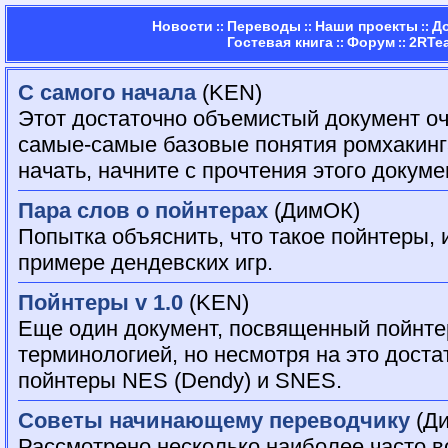
Новости
Переводы
Наши проекты
Д
::
::
::
Гостевая книга
Форум
2RTe
::
::
С самого начала
(KEN)
Этот достаточно объемистый документ о
самые-самые базовые понятия ромхакинга.
начать, начните с прочтения этого докуме
Пара слов о пойнтерах
(ДимОК)
Попытка объяснить, что такое пойнтеры, и
примере дендевских игр.
Пойнтеры v 1.0
(KEN)
Еще один документ, посвященный пойнтер
терминологией, но несмотря на это доста
пойнтеры NES (Dendy) и SNES.
Советы начинающему переводчику
(Д
Рассмотрено несколько наиболее часто 