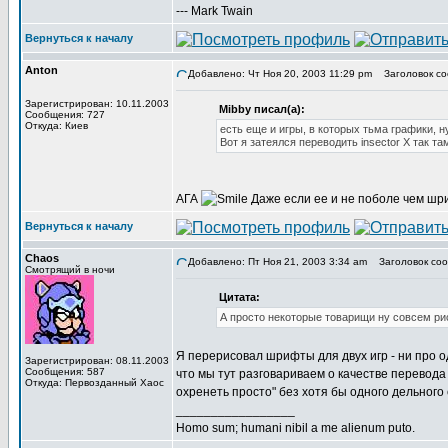
--- Mark Twain
Вернуться к началу
Anton
Добавлено: Чт Ноя 20, 2003 11:29 pm
Заголовок со
Зарегистрирован: 10.11.2003
Mibby писал(а):
Сообщения: 727
Откуда: Киев
есть еще и игры, в которых тьма графики, ну
Вот я затеялся переводить insector X так т
АГА
Даже если ее и не поболе чем шр
Вернуться к началу
Chaos
Добавлено: Пт Ноя 21, 2003 3:34 am
Заголовок соо
Смотрящий в ночи
Цитата:
А просто некоторые товарищи ну совсем рис
Я перерисовал шрифты для двух игр - ни про од
Зарегистрирован: 08.11.2003
Сообщения: 587
что мы тут разговариваем о качестве перевода 
Откуда: Первозданный Хаос
охренеть просто" без хотя бы одного дельного с
_________________
Homo sum; humani nibil a me alienum puto.