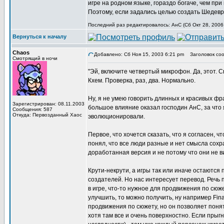
игре на родном языке, гораздо богаче, чем при 
Поэтому, если задались целью создать Шедев
Последний раз редактировалось: АнС (Сб Окт 28, 2006 
Вернуться к началу
Chaos
Добавлено: Сб Ноя 15, 2003 6:21 pm
Заголовок соо
Смотрящий в ночи
"Эй, включите четвертый микрофон. Да, этот. С
Кхем. Проверка, раз, два. Нормально.
Ну, я не умею говорить длинных и красивых фр
Зарегистрирован: 08.11.2003
большое влияние оказал господин АнС, за что 
Сообщения: 587
Откуда: Первозданный Хаос
эволюционировали.
Первое, что хочется сказать, что я согласен, ч
понял, что все люди разные и нет смысла сохр
доработанная версия и не потому что они не в
Крути-некрути, а игры так или иначе остаются 
создателей. Но нас интересует перевод. Речь
в игре, что-то нужное для продвижения по сюжету
улучшить, то можно получить, ну например Fina
продвижения по сюжету, но он позволяет понят
хотя там все и очень поверхностно. Если прыгн