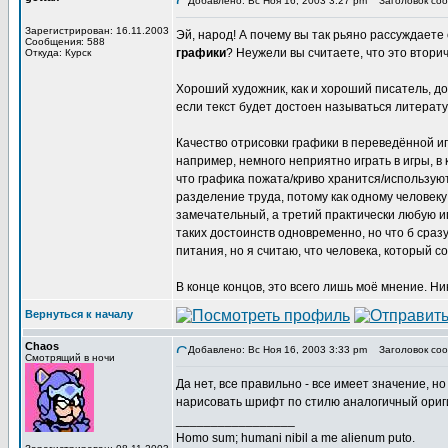
Добавлено: Вс Ноя 16, 2003 3:27 pm
Заголовок соо
Зарегистрирован: 16.11.2003
Эй, народ! А почему вы так рьяно рассуждаете
Сообщения: 588
графики
? Неужели вы считаете, что это втори
Откуда: Курск
Хороший художник, как и хороший писатель, д
если текст будет достоен называться литерат
Качество отрисовки графики в переведённой иг
например, немного неприятно играть в игры, в 
что графика пожата/криво хранится/используют
разделение труда, потому как одному человеку 
замечательный, а третий практически любую иг
таких достоинств одновременно, но что б сраз
питания, но я считаю, что человека, который с
В конце концов, это всего лишь моё мнение. Ни
Вернуться к началу
Chaos
Добавлено: Вс Ноя 16, 2003 3:33 pm
Заголовок соо
Смотрящий в ночи
Да нет, все правильно - все имеет значение, но
нарисовать шрифт по стилю аналогичный оригин
_________________
Homo sum; humani nibil a me alienum puto.