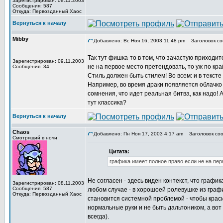
Зарегистрирован: 08.11.2003
Сообщения: 587
Откуда: Первозданный Хаос
Вернуться к началу
Mibby
Добавлено: Вс Ноя 16, 2003 11:48 pm
Заголовок со
Так тут фишка-то в том, что зачастую приходит
Зарегистрирован: 09.11.2003
не на первое место претендовать, то уж по кр
Сообщения: 34
Стиль должен быть стилем! Во всем: и в тексте 
Например, во время драки появляется облачко 
сомнения, что идет реальная битва, как надо! А
тут классика?
Вернуться к началу
Chaos
Добавлено: Пн Ноя 17, 2003 4:17 am
Заголовок соо
Смотрящий в ночи
Цитата:
графика имеет полное право если не на пер
Не согласен - здесь виден контекст, что график
Зарегистрирован: 08.11.2003
Сообщения: 587
любом случае - в хорошоей ролевушке из граф
Откуда: Первозданный Хаос
становится системной проблемой - чтобы краси
нормальные руки и не быть дальтоником, а во
всегда).