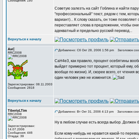
Сообщения: 195
Советую залезть на сайт Гоблина и найти пар
"профессиональный" текст, рядом с тем, котор
вариант)... К слову сказать, он тоже позволя
переставляет слова в предложении, чтобы они 
адекватный и предельно русский перевод...
Вернуться к началу
АнС
Добавлено: Сб Окт 28, 2006 1:56 pm
Заголовок соо
RRC2008
CaH4e3, как правило, процент осебятины вооб
выйдет примерно тот процент, который ему, обр
вообще по жизни). И, скорее всего, от чтения 
один человек уже не изменится.
Зарегистрирован: 08.11.2003
Сообщения: 2818
Вернуться к началу
TiberiyLTim
Добавлено: Вт Окт 31, 2006 4:13 pm
Заголовок соо
RRC2008
Ну в любом случае есть всегда выбор. Должен 
Зарегистрирован:
14.07.2006
Сообщения: 446
Если кому-нибудь не нравится какой-то перевод 
Откуда: 39