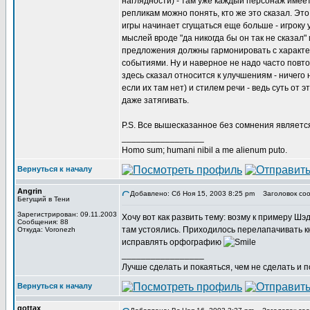
наглядности) - там уже каждый персонаж имеет
репликам можно понять, кто же это сказал. Это
игры начинает сгущаться еще больше - игроку у
мыслей вроде "да никогда бы он так не сказал" 
предложения должны гармонировать с характе
событиями. Ну и наверное не надо часто повтор
здесь сказал относится к улучшениям - ничего
если их там нет) и стилем речи - ведь суть от 
даже затягивать.
P.S. Все вышесказанное без сомнения являет
_________________
Homo sum; humani nibil a me alienum puto.
Вернуться к началу
Angrin
Добавлено: Сб Ноя 15, 2003 8:25 pm
Заголовок соо
Бегущий в Тени
Зарегистрирован: 09.11.2003
Хочу вот как развить тему: возму к примеру Шэ
Сообщения: 88
там устоялись. Приходилось перелапачивать кн
Откуда: Voronezh
исправлять орфографию
_________________
Лучше сделать и покаяться, чем не сделать и п
Вернуться к началу
gottax