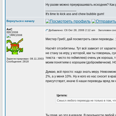
Ну разве можно приукрашивать исходник? Как р
_________________
It's time to kick ass and chew bubble gum!
Вернуться к началу
АнС
Добавлено: Сб Окт 28, 2006 2:12 am
Заголовок соо
RRC2008
Мистер Гриб!, дай посмотреть свои переводы. :
Насчёт отсебятины. Тут всё зависит от характе
не стану за игру, у которой, как ты говоришь, 
текста - чисто по геймплею) очень уж хороша, т
Зарегистрирован: 08.11.2003
Сообщения: 2818
моим понятиям о хорошем (добром/вечном). НО
Думаю, всё просто: надо знать меру. Невозмож
2%, а у меня 10%. Ну и кого из нас сносит в кр
присутствует, иначе б наши переводы вряд ли 
Цитата:
Смысл любого перевода не только в том, чт
Ты прав, но это в идеале. В реальности любой