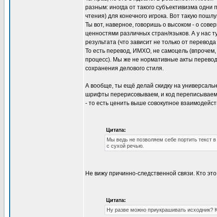
разным: иногда от такого субъективизма одни п
чтения) для конечного игрока. Вот такую пошлую
Ты вот, наверное, говоришь о высоком - о сов
ценностями различных стран/языков. А у нас ту
результата (что зависит не только от перевода т
То есть перевод, ИМХО, не самоцель (впрочем, в 
процесс). Мы же не нормативные акты перевод
сохранения делового стиля.
А вообще, ты ещё делай скидку на универсаль
шрифты перерисовываем, и код переписываем, 
- то есть ценить выше совокупное взаимодейст
Цитата:
Мы ведь не позволяем себе портить текст в 
с сухой речью.
Не вижу причинно-следственной связи. Кто это д
Цитата:
Ну разве можно приукрашивать исходник? Ка