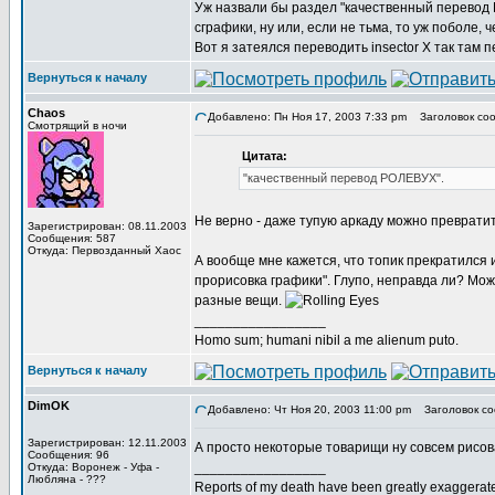
Уж назвали бы раздел "качественный перевод 
сграфики, ну или, если не тьма, то уж поболе, ч
Вот я затеялся переводить insector X так там
Вернуться к началу
Chaos
Добавлено: Пн Ноя 17, 2003 7:33 pm
Заголовок соо
Смотрящий в ночи
Цитата:
"качественный перевод РОЛЕВУХ".
Не верно - даже тупую аркаду можно преврати
Зарегистрирован: 08.11.2003
Сообщения: 587
Откуда: Первозданный Хаос
А вообще мне кажется, что топик прекратился и
прорисовка графики". Глупо, неправда ли? Може
разные вещи.
_________________
Homo sum; humani nibil a me alienum puto.
Вернуться к началу
DimOK
Добавлено: Чт Ноя 20, 2003 11:00 pm
Заголовок со
Зарегистрирован: 12.11.2003
А просто некоторые товарищи ну совсем рисова
Сообщения: 96
_________________
Откуда: Воронеж - Уфа -
Любляна - ???
Reports of my death have been greatly exaggerat