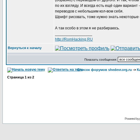
(образно) с переводом от другого. И так, что
по их взгляду. И всегда есть ещё один вариант 
переводов с небольшим кол-вом себя.
Шрифт рисовать, тоже нужно знать некоторые с
А так особо в этом я не разбираюсь.
_________________
http://RomHacking.RU
Вернуться к началу
Показать сообщения:
Список форумов shedevr.org.ru
->
К
Страница
1
из
2
Powered by