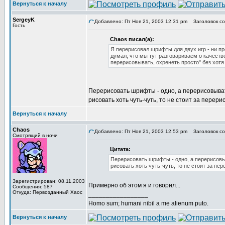
Вернуться к началу
SergeyK
Добавлено: Пт Ноя 21, 2003 12:31 pm
Заголовок со
Гость
Chaos писал(а):
Я перерисовал шрифты для двух игр - ни про
думал, что мы тут разговариваем о качестве
перерисовывать, охренеть просто" без хотя 
Перерисовать шрифты - одно, а перерисовывать
рисовать хоть чуть-чуть, то не стоит за перери
Вернуться к началу
Chaos
Добавлено: Пт Ноя 21, 2003 12:53 pm
Заголовок со
Смотрящий в ночи
Цитата:
Перерисовать шрифты - одно, а перерисовыв
рисовать хоть чуть-чуть, то не стоит за пер
Зарегистрирован: 08.11.2003
Примерно об этом я и говорил...
Сообщения: 587
Откуда: Первозданный Хаос
_________________
Homo sum; humani nibil a me alienum puto.
Вернуться к началу