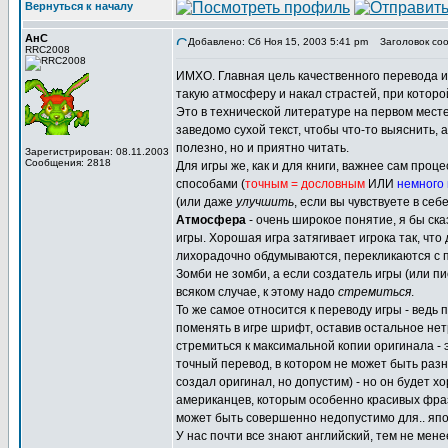
Вернуться к началу
АнС
Добавлено: Сб Ноя 15, 2003 5:41 pm
Заголовок соо
RRC2008
ИМХО. Главная цель качественного перевода иг
такую атмосферу и накал страстей, при которой
Это в технической литературе на первом месте
заведомо сухой текст, чтобы что-то выяснить, 
полезно, но и приятно читать.
Зарегистрирован: 08.11.2003
Сообщения: 2818
Для игры же, как и для книги, важнее сам проц
способами (
точным = дословным
ИЛИ
немного
(или даже
улучшить
, если вы чувствуете в се
Атмосфера
- очень широкое понятие, я бы ска
игры. Хорошая игра затягивает игрока так, что
лихорадочно обдумываются, перекликаются с п
Зомби не зомби, а если создатель игры (или пи
всяком случае, к этому надо
стремиться
.
То же самое относится к переводу игры - ведь
поменять в игре шрифт, оставив остальное нет
стремиться к максимальной копии оригинала - 
точный перевод, в котором не может быть разн
создал оригинал, но допустим) - но он будет х
американцев, которым особенно красивых фраз 
может быть совершенно недопустимо для.. япо
У нас почти все знают английский, тем не мене