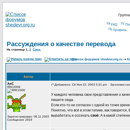
Группа
FAQ
По
Профиль
Рассуждения о качестве перевода
На страницу
1
,
2
След.
Список форумов shedevr.org.ru
->
К
Автор
АнС
Добавлено: Сб Ноя 15, 2003 5:31 pm
Заголовок соо
RRC2008
У каждого человека свои представления о каче
пишите сюда.
Если кто-то не согласен с одной из точек зрен
Понятно, что всё в этом топике, как говорится
выработать и осознать
своё
. А в какой степен
Зарегистрирован: 08.11.2003
Сообщения: 2818