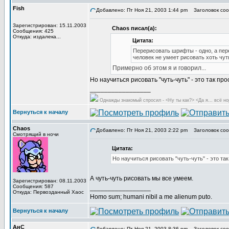
Fish
Добавлено: Пт Ноя 21, 2003 1:44 pm
Заголовок соо
Зарегистрирован: 15.11.2003
Chaos писал(а):
Сообщения: 425
Откуда: издалека...
Цитата:
Перерисовать шрифты - одно, а пер
человек не умеет рисовать хоть чуть
Примерно об этом я и говорил...
Но научиться рисовать "чуть-чуть" - это так пр
_________________
Однажды знакомый спросил - <Ну ты как?> <Да я... всё но
Вернуться к началу
Chaos
Добавлено: Пт Ноя 21, 2003 2:22 pm
Заголовок соо
Смотрящий в ночи
Цитата:
Но научиться рисовать "чуть-чуть" - это та
А чуть-чуть рисовать мы все умеем.
Зарегистрирован: 08.11.2003
Сообщения: 587
_________________
Откуда: Первозданный Хаос
Homo sum; humani nibil a me alienum puto.
Вернуться к началу
АнС
Добавлено: Пт Ноя 21, 2003 8:36 pm
Заголовок соо