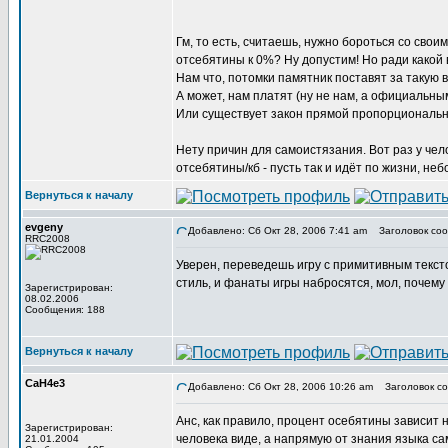
Гм, то есть, считаешь, нужно бороться со сво
отсебятины к 0%? Ну допустим! Но ради какой
Нам что, потомки памятник поставят за такую
А может, нам платят (ну не нам, а официальны
Или существует закон прямой пропорционально
Нету причин для самоистязания. Вот раз у чел
отсебятины/кб - пусть так и идёт по жизни, неб
Вернуться к началу
evgeny
Добавлено: Сб Окт 28, 2006 7:41 am
Заголовок соо
RRC2008
Уверен, переведешь игру с примитивным тексто
стиль, и фанаты игры набросятся, мол, почему 
Зарегистрирован:
08.02.2006
Сообщения: 188
Вернуться к началу
CaH4e3
Добавлено: Сб Окт 28, 2006 10:26 am
Заголовок со
Анс, как правило, процент осебятины зависит 
Зарегистрирован:
человека виде, а напрямую от знания языка самим
21.01.2004