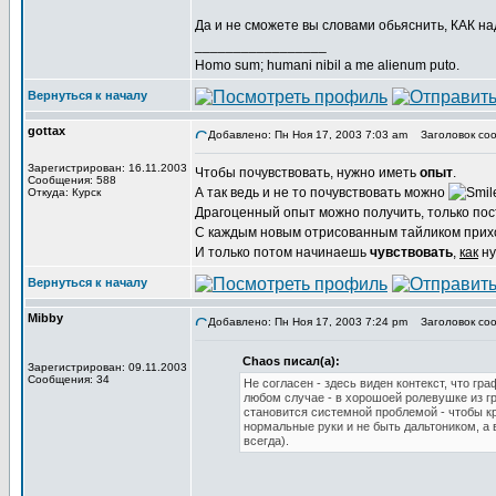
Да и не сможете вы словами обьяснить, КАК над
_________________
Homo sum; humani nibil a me alienum puto.
Вернуться к началу
gottax
Добавлено: Пн Ноя 17, 2003 7:03 am
Заголовок соо
Зарегистрирован: 16.11.2003
Чтобы почувствовать, нужно иметь
опыт
.
Сообщения: 588
А так ведь и не то почувствовать можно
Откуда: Курск
Драгоценный опыт можно получить, только пос
С каждым новым отрисованным тайликом при
И только потом начинаешь
чувствовать
,
как
ну
Вернуться к началу
Mibby
Добавлено: Пн Ноя 17, 2003 7:24 pm
Заголовок соо
Chaos писал(а):
Зарегистрирован: 09.11.2003
Сообщения: 34
Не согласен - здесь виден контекст, что гр
любом случае - в хорошоей ролевушке из г
становится системной проблемой - чтобы к
нормальные руки и не быть дальтоником, а
всегда).