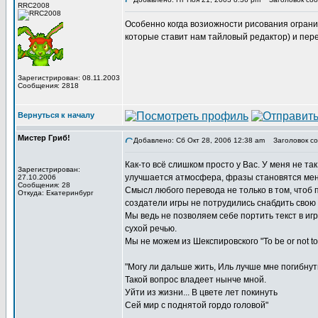
RRC2008
Особенно когда возиожности рисования ограни
которые ставит нам тайловый редактор) и пере
Зарегистрирован: 08.11.2003
Сообщения: 2818
Вернуться к началу
Мистер Гриб!
Добавлено: Сб Окт 28, 2006 12:38 am
Заголовок со
Как-то всё слишком просто у Вас. У меня не так.
Зарегистрирован:
улучшается атмосфера, фразы становятся мене
27.10.2006
Сообщения: 28
Смысл любого перевода не только в том, чтоб 
Откуда: Екатеринбург
создатели игры не потрудились снабдить свою
Мы ведь не позволяем себе портить текст в игр
сухой речью.
Мы не можем из Шекспировского "To be or not to b
"Могу ли дальше жить, Иль лучше мне погибнуть
Такой вопрос владеет нынче мной.
Уйти из жизни... В цвете лет покинуть
Сей мир с поднятой гордо головой"