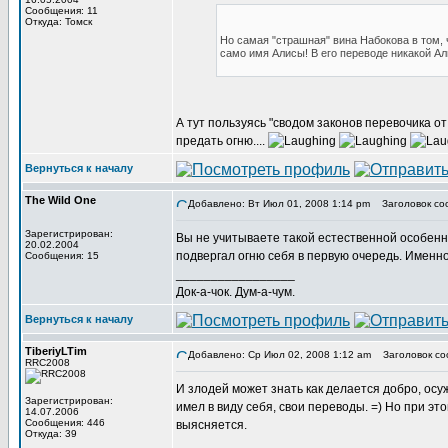
Сообщения: 11
Откуда: Томск
Но самая "страшная" вина Набокова в том, ч
само имя Алисы! В его переводе никакой Алис
А тут пользуясь "сводом законов перевочика о
предать огню....
Вернуться к началу
The Wild One
Добавлено: Вт Июл 01, 2008 1:14 pm
Заголовок со
Зарегистрирован:
Вы не учитываете такой естественной особенно
20.02.2004
подвергал огню себя в первую очередь. Именно
Сообщения: 15
_________________
Док-а-чок. Дум-а-чум.
Вернуться к началу
TiberiyLTim
Добавлено: Ср Июл 02, 2008 1:12 am
Заголовок со
RRC2008
И злодей может знать как делается добро, осуж
Зарегистрирован:
имел в виду себя, свои переводы. =) Но при это
14.07.2006
Сообщения: 446
выясняется.
Откуда: 39
_________________