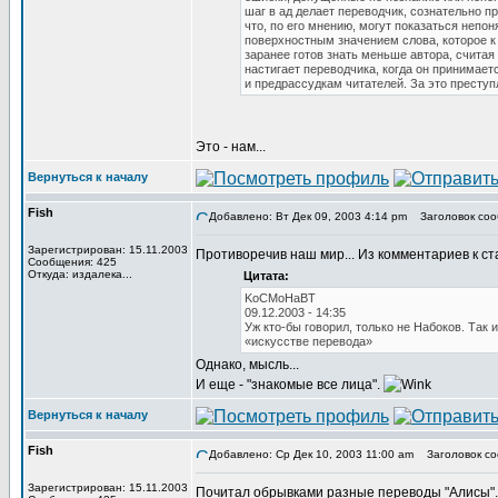
шаг в ад делает переводчик, сознательно п
что, по его мнению, могут показаться неп
поверхностным значением слова, которое к 
заранее готов знать меньше автора, считая
настигает переводчика, когда он принимает
и предрассудкам читателей. За это преступ
Это - нам...
Вернуться к началу
Fish
Добавлено: Вт Дек 09, 2003 4:14 pm
Заголовок соо
Зарегистрирован: 15.11.2003
Противоречив наш мир... Из комментариев к ст
Сообщения: 425
Откуда: издалека...
Цитата:
KoCMoHaBT
09.12.2003 - 14:35
Уж кто-бы говорил, только не Набоков. Так 
«искусстве перевода»
Однако, мысль...
И еще - "знакомые все лица".
Вернуться к началу
Fish
Добавлено: Ср Дек 10, 2003 11:00 am
Заголовок со
Зарегистрирован: 15.11.2003
Почитал обрывками разные переводы "Алисы". 