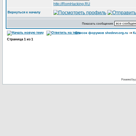
http://RomHacking.RU
Вернуться к началу
Показать сообщения:
Список форумов shedevr.org.ru
->
К
Страница
1
из
1
Powered by