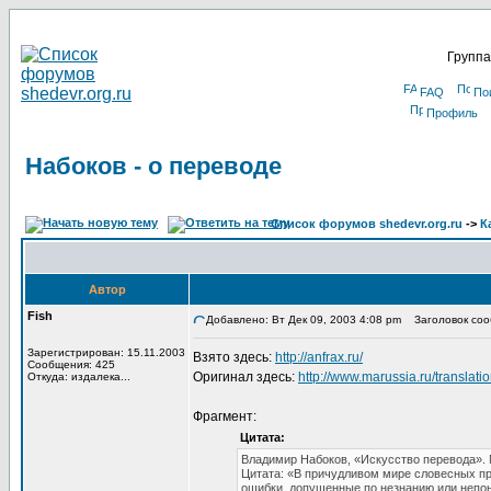
Группа
FAQ
По
Профиль
Набоков - о переводе
Список форумов shedevr.org.ru
->
К
Автор
Fish
Добавлено: Вт Дек 09, 2003 4:08 pm
Заголовок сооб
Зарегистрирован: 15.11.2003
Взято здесь:
http://anfrax.ru/
Сообщения: 425
Оригинал здесь:
http://www.marussia.ru/translatio
Откуда: издалека...
Фрагмент:
Цитата:
Владимир Набоков, «Искусство перевода».
Цитата: «В причудливом мире словесных пр
ошибки, допущенные по незнанию или непо