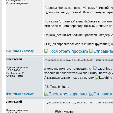
Сообщения: 425
Откуда: издалека...
Перевод Набокова - пожалуй, самый "мягкий" и
худший перевод, отнють!!! Всю коллекцию перево
Но самая "страшная" вина Набокова в том, что 
имя Алисы! В его переводе никакой Алисы и нет,
Однако, детишкам больше нравится Заходер. А 
ЗЫ: Для справки: размер "скрипта" (рукописи) А
Вернуться к началу
Лис Рыжий
Добавлено: Вс Май 16, 2004 8:05 am
Заголовок со
Зарегистрирован:
я конечно немного припозднился
,
16.05.2004
хорошо переводит только свои книги, поэтому х
Сообщения: 11
Откуда: Томск
А как писатель неплох... да неплох
P.S. Twas briling...
Вернуться к началу
Лис Рыжий
Добавлено: Вс Май 16, 2004 8:07 am
Заголовок со
Зарегистрирован:
Fish писал(а):
16.05.2004