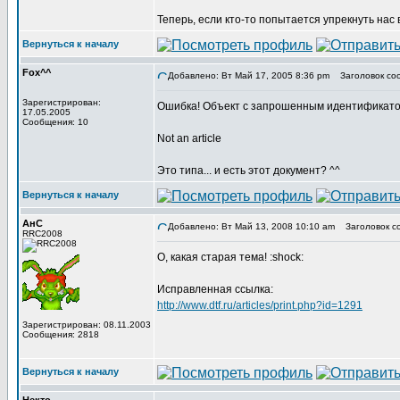
Теперь, если кто-то попытается упрекнуть нас 
Вернуться к началу
Fox^^
Добавлено: Вт Май 17, 2005 8:36 pm
Заголовок со
Зарегистрирован:
Ошибка! Объект с запрошенным идентификато
17.05.2005
Сообщения: 10
Not an article
Это типа... и есть этот документ? ^^
Вернуться к началу
АнС
Добавлено: Вт Май 13, 2008 10:10 am
Заголовок с
RRC2008
О, какая старая тема! :shock:
Исправленная ссылка:
http://www.dtf.ru/articles/print.php?id=1291
Зарегистрирован: 08.11.2003
Сообщения: 2818
Вернуться к началу