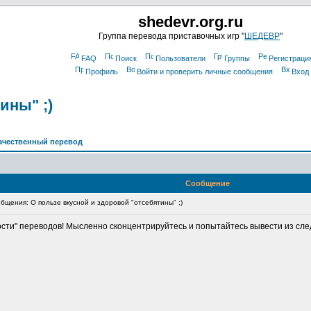
shedevr.org.ru
Группа перевода приставочных игр "
ШЕДЕВР
"
FAQ
Поиск
Пользователи
Группы
Регистраци
Профиль
Войти и проверить личные сообщения
Вход
ины" ;)
ачественный перевод
Сообщение
щения: О пользе вкусной и здоровой "отсебятины" ;)
ости" переводов! Мысленно сконцентрируйтесь и попытайтесь вывести из сл