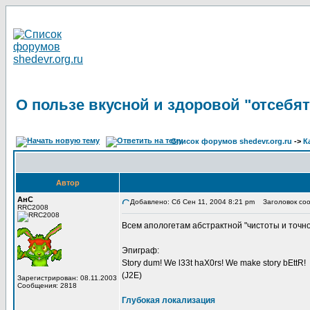
О пользе вкусной и здоровой "отсебят
Список форумов shedevr.org.ru
->
К
Автор
АнС
Добавлено: Сб Сен 11, 2004 8:21 pm
Заголовок сооб
RRC2008
Всем апологетам абстрактной "чистоты и точн
Эпиграф:
Story dum! We l33t haX0rs! We make story bEttR!
(J2E)
Зарегистрирован: 08.11.2003
Сообщения: 2818
Глубокая локализация