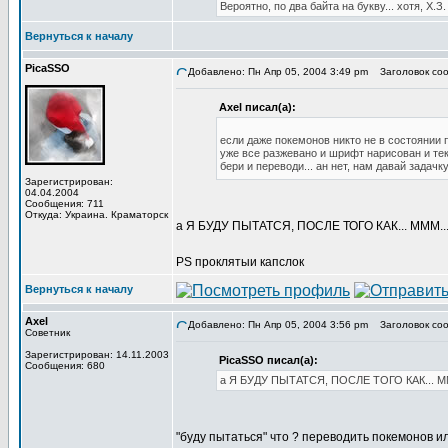
Вероятно, по два байта на букву... хотя, Х.З. 
Вернуться к началу
PicaSSO
Добавлено: Пн Апр 05, 2004 3:49 pm
Заголовок сооб
Axel писал(а):
если даже покемонов никто не в состоянии 
уже все разжевано и шрифт нарисован и текс
бери и переводи... ан нет, нам давай задачк
Зарегистрирован:
04.04.2004
Сообщения: 711
Откуда: Украина. Краматорск
а Я БУДУ ПЫТАТСЯ, ПОСЛЕ ТОГО КАК... МММ.
PS проклятыи капслок
Вернуться к началу
Axel
Добавлено: Пн Апр 05, 2004 3:56 pm
Заголовок сооб
Советник
Зарегистрирован: 14.11.2003
PicaSSO писал(а):
Сообщения: 680
а Я БУДУ ПЫТАТСЯ, ПОСЛЕ ТОГО КАК... 
"буду пытаться" что ? переводить покемонов ил