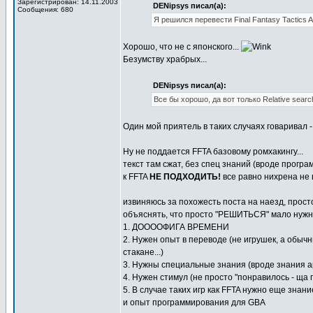
Зарегистрирован: 14.11.2003
DENipsys писал(а):
Сообщения: 680
Я решился перевести Final Fantasy Tactics A
Хорошо, что не с японского...
Безумству храбрых...
DENipsys писал(а):
Все бы хорошо, да вот только Relative sear
Один мой приятель в таких случаях говаривал - 
Ну не поддается FFTA базовому ромхакингу...
текст там сжат, без спец знаний (вроде прогр
к FFTA
НЕ ПОДХОДИТЬ!
все равно нихрена не в
извиняюсь за похожесть поста на наезд, прост
объяснять, что просто "РЕШИТЬСЯ" мало нуж
1. ДООООФИГА ВРЕМЕНИ
2. Нужен опыт в переводе (не игрушек, а обычн
стакане...)
3. Нужны специальные знания (вроде знания а
4. Нужен стимул (не просто "понравилось - ща 
5. В случае таких игр как FFTA нужно еще знан
и опыт программирования для GBA