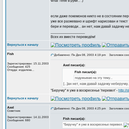
Флаг тебе в руки... :)
если даже покемонов никто не в состоянии пер
уже все разжевано и шрифт нарисован и текст т
бери и переводи... ан нет, нам давай задачку не
_________________
Всех их вместе переведём!
Вернуться к началу
Fish
Добавлено: Пн Дек 08, 2003 4:19 pm
Заголовок сообщ
Зарегистрирован: 15.11.2003
Axel писал(а):
Сообщения: 425
Откуда: издалека...
Fish писал(а):
подумываю на эту тему...
[...]ан нет, нам давай задачку неберучку..
"Беручку" я уже в воскресенье 'перевел' -
http:/
Вернуться к началу
Axel
Добавлено: Пн Дек 08, 2003 4:25 pm
Заголовок сообщ
Советник
Зарегистрирован: 14.11.2003
Fish писал(а):
Сообщения: 680
"Беручку" я уже в воскресенье перевел.