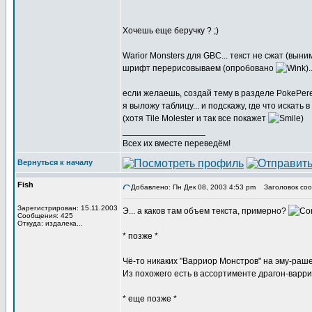
Хочешь еще беручку ? ;)
Warior Monsters для GBC... текст не сжат (выни
шрифт перерисовываем (опробовано
).
если желаешь, создай тему в разделе PokePer
я выложу таблицу... и подскажу, где что искать 
(хотя Tile Molester и так все покажет
)
_________________
Всех их вместе переведём!
Вернуться к началу
Fish
Добавлено: Пн Дек 08, 2003 4:53 pm
Заголовок соо
Зарегистрирован: 15.11.2003
Э... а каков там объем текста, примерно?
Сообщения: 425
Откуда: издалека...
* позже *
Чё-то никаких "Варриор Монстров" на эму-раш
Из похожего есть в ассортименте драгон-варри
* еще позже *