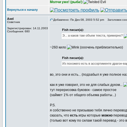
Молчи уже! (рыба!)
Вернуться к началу
Axel
Добавлено: Пн Дек 08, 2003 5:52 pm
Заголовок соо
Советник
Зарегистрирован: 14.11.2003
Fish писал(а):
Сообщения: 680
Э... а каков там объем текста, примерно?
~260 кило
(ооочень приблизительно)
Fish писал(а):
Из похожего есть в ассортименте драгон-ва
во, это они и есть... (подзабыл я уже полное н
как я уже говорил, это не для слабых духом...
тут перерисовка буковок - самое простое
(займет 1% от общего объема работы...)
P.S.
я собственно не призываю тебя лично перевод
сказать, что
есть
игры которые
можно
переводи
(только вот кому по силам такой перевод - это
_________________