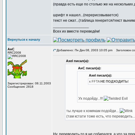
(правда есть еще по столько же на нескольких
шрифт я нашел...(перерисовывается)
текст не сжат...(таблица генерится/текст выним
_________________
Всех их вместе переведём!
Вернуться к началу
АнС
Добавлено: Пн Дек 08, 2003 10:05 pm
Заголовок соо
RRC2008
Axel писал(а):
АнС писал(а):
Axel писал(а):
к FFTA
НЕ ПОДХОДИТЬ!
Зарегистрирован: 08.11.2003
Сообщения: 2818
Ух подойду...!!!
ты лучше к хомякам подойди...
(там кстати тоже есть, что переводить..
Ну, переводить-то я не собирался, а что за п