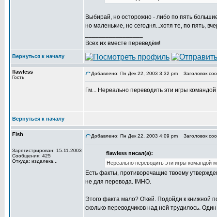
Выбирай, но осторожно - либо по пять большие
но маленькие, но сегодня...хотя те, по пять, вче
_________________
Всех их вместе переведём!
Вернуться к началу
flawless
Добавлено: Пн Дек 22, 2003 3:32 pm
Заголовок соо
Гость
Гм... Нереально переводить эти игры командой 
Вернуться к началу
Fish
Добавлено: Пн Дек 22, 2003 4:09 pm
Заголовок соо
Зарегистрирован: 15.11.2003
flawless писал(а):
Сообщения: 425
Откуда: издалека...
Нереально переводить эти игры командой м
Есть факты, противоречащие твоему утвержден
не для перевода. IMHO.
Этого факта мало? О'кей. Подойди к книжной 
сколько переводчиков над ней трудилось. Один 
_________________