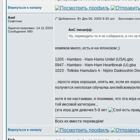
Вернуться к началу
Axel
Добавлено: Вт Дек 09, 2003 9:30 am
Заголовок сообщ
Советник
Зарегистрирован: 14.11.2003
АнС писал(а):
Сообщения: 680
Ну, переводить-то я не собирался, а что з
хомяков много, есть и на японском ;)
1205 - Hamtaro - Ham-Hams Unite! (USA).gbc
0947 - Hamtaro - Ham-Ham Heartbreak (U).gba
1023 - Tottoko Hamutaro 4 - Nijiiro Daikoushin De
...просто игра хорошая, опять же, если ее хор
получится неплохая обучалка английскому(ил
хотя я не настаиваю, я понимаю, что эта игра 
той весовой категории...
(эта игра для девочек 5-9 лет
есть прав
_________________
Всех их вместе переведём!
Вернуться к началу
Fish