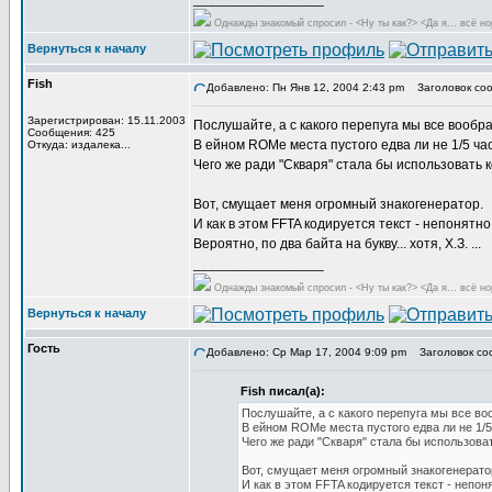
Однажды знакомый спросил - <Ну ты как?> <Да я... всё но
Вернуться к началу
Fish
Добавлено: Пн Янв 12, 2004 2:43 pm
Заголовок соо
Зарегистрирован: 15.11.2003
Послушайте, а с какого перепуга мы все вообра
Сообщения: 425
В ейном ROMе места пустого едва ли не 1/5 час
Откуда: издалека...
Чего же ради "Скваря" стала бы использовать
Вот, смущает меня огромный знакогенератор.
И как в этом FFTA кодируется текст - непонятно
Вероятно, по два байта на букву... хотя, Х.З. ...
_________________
Однажды знакомый спросил - <Ну ты как?> <Да я... всё но
Вернуться к началу
Гость
Добавлено: Ср Мар 17, 2004 9:09 pm
Заголовок со
Fish писал(а):
Послушайте, а с какого перепуга мы все воо
В ейном ROMе места пустого едва ли не 1/5
Чего же ради "Скваря" стала бы использов
Вот, смущает меня огромный знакогенерато
И как в этом FFTA кодируется текст - непон