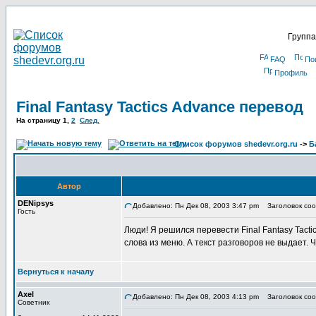
Группа
FAQ
По
Профиль
Final Fantasy Tactics Advance перевод
На страницу
1
,
2
След.
Список форумов shedevr.org.ru
->
Б
Автор
DENipsys
Добавлено: Пн Дек 08, 2003 3:47 pm
Заголовок сооб
Гость
Люди! Я решился перевести Final Fantasy Tactic
слова из меню. А текст разговоров не выдает. 
Вернуться к началу
Axel
Добавлено: Пн Дек 08, 2003 4:13 pm
Заголовок сообщ
Советник