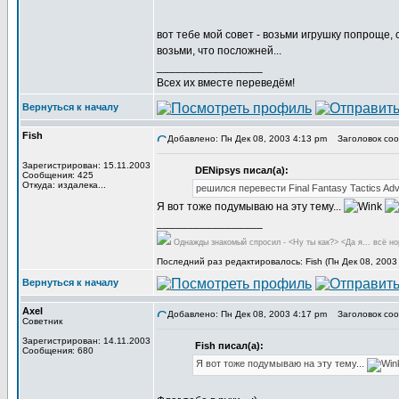
вот тебе мой совет - возьми игрушку попроще, 
возьми, что посложней...
_________________
Всех их вместе переведём!
Вернуться к началу
Fish
Добавлено: Пн Дек 08, 2003 4:13 pm
Заголовок сообщ
Зарегистрирован: 15.11.2003
DENipsys писал(а):
Сообщения: 425
Откуда: издалека...
решился перевести Final Fantasy Tactics Ad
Я вот тоже подумываю на эту тему...
_________________
Однажды знакомый спросил - <Ну ты как?> <Да я... всё но
Последний раз редактировалось: Fish (Пн Дек 08, 2003
Вернуться к началу
Axel
Добавлено: Пн Дек 08, 2003 4:17 pm
Заголовок сообщ
Советник
Зарегистрирован: 14.11.2003
Fish писал(а):
Сообщения: 680
Я вот тоже подумываю на эту тему...