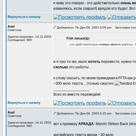
к чему это говорю - это действительно
очень м
извиняюсь, если соврал!) врядле кто будет. Во
Вернуться к началу
Axel
Добавлено: Пн Дек 08, 2003 6:09 pm
Заголовок соо
Советник
Зарегистрирован: 14.11.2003
Fish писал(а):
Сообщения: 680
...это действительно
очень много
работы. 
и я про то-же, мало
хотеть
перевести, нужно п
сколько
это работы...
к слову сказать, по моим прикидкам в FFTA как 
~300 кило текста... (только сжатого
_________________
Всех их вместе переведём!
Вернуться к началу
Axel
Добавлено: Пн Дек 08, 2003 6:25 pm
Заголовок соо
Советник
Зарегистрирован: 14.11.2003
вот к примеру
АРКАДА
: Marvin Strikes Back (dc
Сообщения: 680
английского текста вроде ~30 кило