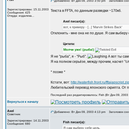
Добавлено: Вт Дек 09, 2003 3:50 pm
Заголовок соо
Зарегистрирован: 15.11.2003
Текста в FFTA, по данным разведки ~170кб.
Сообщения: 425
Откуда: издалека...
Axel писал(а):
вот, к примеру - [...] 'Marvin Strikes Back'
Отклонить - мне она не по душе. Я сам выберу с
Цитата:
Молчи уже! (рыба!)
Я не "рыба", я - "Рыб".
А вот ты сам
Я на полном серьёзе, между прочим, насчет "с
* позже *
Кстати, вот:
http://waterfish.front.ru/fftajapscript.zi
Любительский перевод японского скрипта. От 
Последний раз редактировалось: Fish (Вт Дек 09, 2003 
Вернуться к началу
Axel
Добавлено: Вт Дек 09, 2003 4:13 pm
Заголовок соо
Советник
Зарегистрирован: 14.11.2003
Fish писал(а):
Сообщения: 680
Я сам выберу себе цель.