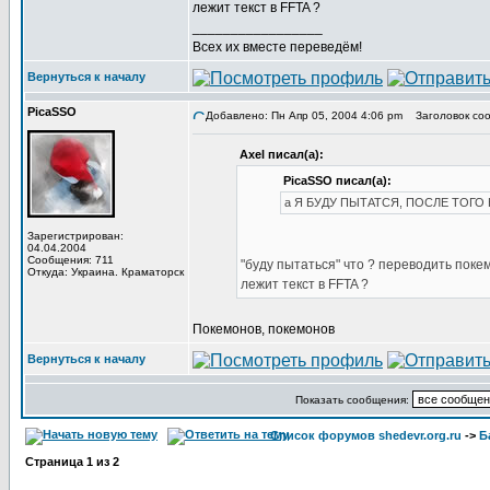
лежит текст в FFTA ?
_________________
Всех их вместе переведём!
Вернуться к началу
PicaSSO
Добавлено: Пн Апр 05, 2004 4:06 pm
Заголовок сооб
Axel писал(а):
PicaSSO писал(а):
а Я БУДУ ПЫТАТСЯ, ПОСЛЕ ТОГО К
Зарегистрирован:
04.04.2004
Сообщения: 711
"буду пытаться" что ? переводить поке
Откуда: Украина. Краматорск
лежит текст в FFTA ?
Покемонов, покемонов
Вернуться к началу
Показать сообщения:
Список форумов shedevr.org.ru
->
Б
Страница
1
из
2