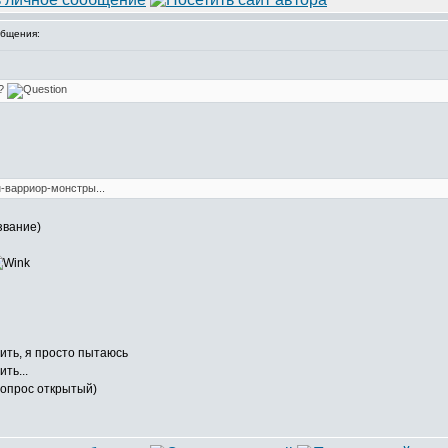
бщения:
о?
-варриор-монстры...
азвание)
ить, я просто пытаюсь
ть...
 вопрос открытый)