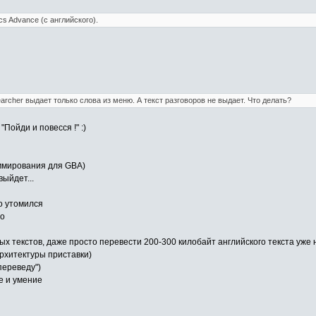
cs Advance (с английского).
earcher выдает только слова из меню. А текст разговоров не выдает. Что делать?
"Пойди и повесся !" :)
аммирования для GBA)
ыйдет...
о утомился
но
ых текстов, даже просто перевести 200-300 килобайт английского текста уже не
рхитектуры приставки)
переведу")
ие и умение