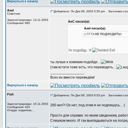
Вернуться к началу
Axel
Добавлено: Пн Дек 08, 2003 5:55 pm
Заголовок сообщ
Советник
Зарегистрирован: 14.11.2003
АнС писал(а):
Сообщения: 680
Axel писал(а):
к FFTA
НЕ ПОДХОДИТЬ!
Ух подойду...!!!
ты лучше к хомякам подойди...
(там кстати тоже есть, что переводить...
_________________
Всех их вместе переведём!
Вернуться к началу
Fish
Добавлено: Пн Дек 08, 2003 6:03 pm
Заголовок соо
Зарегистрирован: 15.11.2003
260 кил?! Ох нет, под этим я не подпишусь... :(
Сообщения: 425
Откуда: издалека...
Просто для справки: по моим сведениям, работ
Слишком много. И так выкладываться на посредс