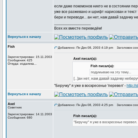
если даже покемонов никто не в состоянии пер
уже все разжевано и шрифт нарисован и текст т
бери и переводи... ан нет, нам давай задачку не
_________________
Всех их вместе переведём!
Вернуться к началу
Fish
Добавлено: Пн Дек 08, 2003 4:19 pm
Заголовок сообщ
Зарегистрирован: 15.11.2003
Axel писал(а):
Сообщения: 425
Откуда: издалека...
Fish писал(а):
подумываю на эту тему...
[...]ан нет, нам давай задачку неберуч
"Беручку" я уже в воскресенье 'перевел' -
http:/
Вернуться к началу
Axel
Добавлено: Пн Дек 08, 2003 4:25 pm
Заголовок сообщ
Советник
Зарегистрирован: 14.11.2003
Fish писал(а):
Сообщения: 680
"Беручку" я уже в воскресенье перевел.