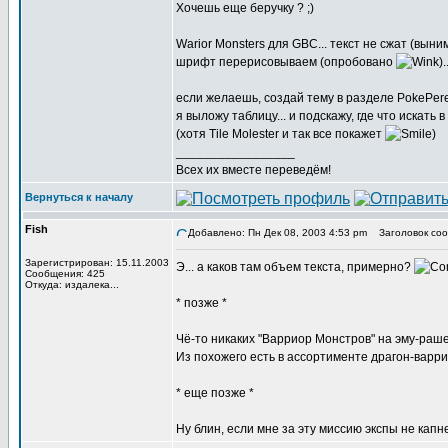
Хочешь еще беручку ? ;)
Warior Monsters для GBC... текст не сжат (выни
шрифт перерисовываем (опробовано
).
если желаешь, создай тему в разделе PokePer
я выложу таблицу... и подскажу, где что искать 
(хотя Tile Molester и так все покажет
)
_________________
Всех их вместе переведём!
Вернуться к началу
Fish
Добавлено: Пн Дек 08, 2003 4:53 pm
Заголовок соо
Зарегистрирован: 15.11.2003
Э... а каков там объем текста, примерно?
Сообщения: 425
Откуда: издалека...
* позже *
Чё-то никаких "Варриор Монстров" на эму-раш
Из похожего есть в ассортименте драгон-варри
* еще позже *
Ну блин, если мне за эту миссию экспы не капнет