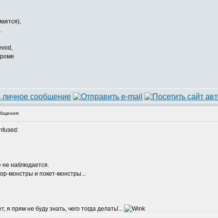
мается),
..
evod,
в роме
бщения:
:
е не наблюдается.
ор-монстры и покет-монстры...
, я прям не буду знать, чего тогда делать!...