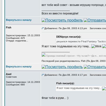
вот тебе мой совет - возьми игрушку попроще, 
_________________
Всех их вместе переведём!
Вернуться к началу
Fish
Добавлено: Пн Дек 08, 2003 4:13 pm
Заголовок сообщ
Зарегистрирован: 15.11.2003
DENipsys писал(а):
Сообщения: 425
Откуда: издалека...
решился перевести Final Fantasy Tactic
Я вот тоже подумываю на эту тему...
_________________
Однажды знакомый спросил - <Ну ты как?> <Да я... всё но
Последний раз редактировалось: Fish (Пн Дек 08, 2003
Вернуться к началу
Axel
Добавлено: Пн Дек 08, 2003 4:17 pm
Заголовок сообщ
Советник
Зарегистрирован: 14.11.2003
Fish писал(а):
Сообщения: 680
Я вот тоже подумываю на эту тему...
Флаг тебе в руки... :)