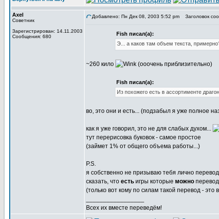
Axel
Добавлено: Пн Дек 08, 2003 5:52 pm
Заголовок соо
Советник
Зарегистрирован: 14.11.2003
Fish писал(а):
Сообщения: 680
Э... а каков там объем текста, примерн
~260 кило
(ооочень приблизительно)
Fish писал(а):
Из похожего есть в ассортименте драгон
во, это они и есть... (подзабыл я уже полное н
как я уже говорил, это не для слабых духом...
тут перерисовка буковок - самое простое
(займет 1% от общего объема работы...)
P.S.
я собственно не призываю тебя лично перевод
сказать, что
есть
игры которые
можно
переводи
(только вот кому по силам такой перевод - это
_________________
Всех их вместе переведём!