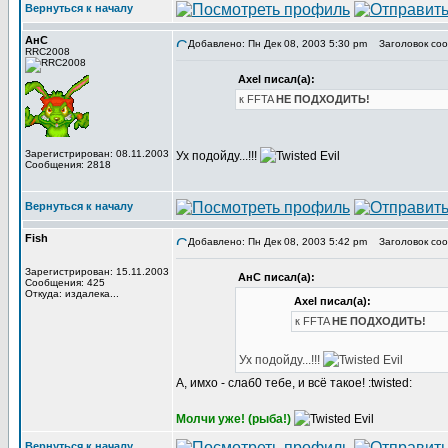
Вернуться к началу
АнС
Добавлено: Пн Дек 08, 2003 5:30 pm
Заголовок сообщ
RRC2008
Axel писал(а):
к FFTA
НЕ ПОДХОДИТЬ!
Зарегистрирован: 08.11.2003
Ух подойду...!!!
Сообщения: 2818
Вернуться к началу
Fish
Добавлено: Пн Дек 08, 2003 5:42 pm
Заголовок сообщ
Зарегистрирован: 15.11.2003
АнС писал(а):
Сообщения: 425
Откуда: издалека...
Axel писал(а):
к FFTA
НЕ ПОДХОДИТЬ!
Ух подойду...!!!
А, имхо - слаб0 тебе, и всё такое! :twisted:
Молчи уже! (рыба!)
Вернуться к началу