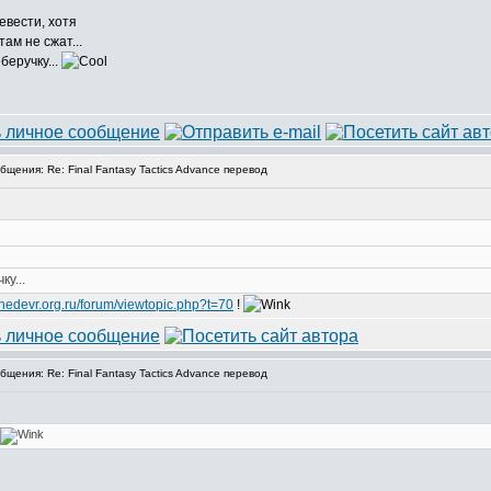
евести, хотя
ам не сжат...
беручку...
ения: Re: Final Fantasy Tactics Advance перевод
ку...
/shedevr.org.ru/forum/viewtopic.php?t=70
!
ения: Re: Final Fantasy Tactics Advance перевод