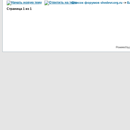
Список форумов shedevr.org.ru
->
Б
Страница
1
из
1
Powered by