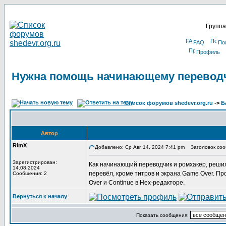
Группа
FAQ
По
Профиль
Нужна помощь начинающему перевод
Список форумов shedevr.org.ru
->
Б
Автор
RimX
Добавлено: Ср Авг 14, 2024 7:41 pm
Заголовок соо
Зарегистрирован:
Как начинающий переводчик и ромхакер, решил
14.08.2024
перевёл, кроме титров и экрана Game Over. Пр
Сообщения: 2
Over и Continue в Hex-редакторе.
Вернуться к началу
Показать сообщения: