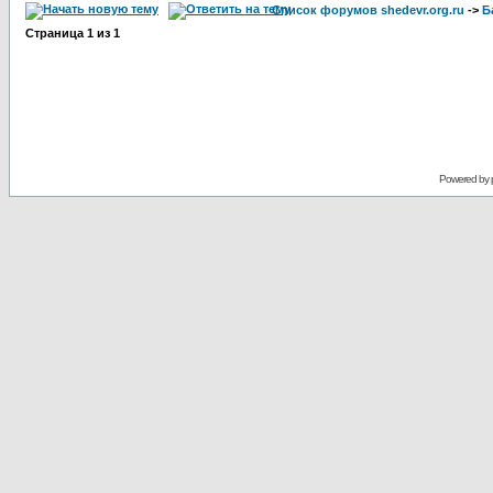
Список форумов shedevr.org.ru
->
Б
Страница
1
из
1
Powered by