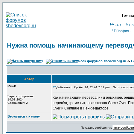
Группа
FAQ
По
Профиль
Нужна помощь начинающему перевод
Список форумов shedevr.org.ru
->
Б
Автор
RimX
Добавлено: Ср Авг 14, 2024 7:41 pm
Заголовок соо
Зарегистрирован:
Как начинающий переводчик и ромхакер, решил
14.08.2024
перевёл, кроме титров и экрана Game Over. Пр
Сообщения: 2
Over и Continue в Hex-редакторе.
Вернуться к началу
Показать сообщения: