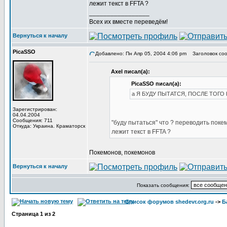
лежит текст в FFTA ?
_________________
Всех их вместе переведём!
Вернуться к началу
PicaSSO
Добавлено: Пн Апр 05, 2004 4:06 pm
Заголовок сооб
Axel писал(а):
PicaSSO писал(а):
а Я БУДУ ПЫТАТСЯ, ПОСЛЕ ТОГО К
Зарегистрирован:
04.04.2004
Сообщения: 711
"буду пытаться" что ? переводить поке
Откуда: Украина. Краматорск
лежит текст в FFTA ?
Покемонов, покемонов
Вернуться к началу
Показать сообщения:
Список форумов shedevr.org.ru
->
Б
Страница
1
из
2