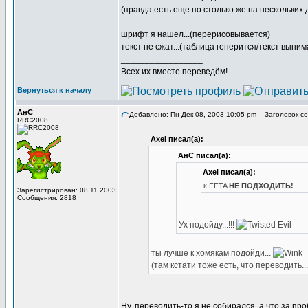
(правда есть еще по столько же на нескольких
шрифт я нашел...(перерисовывается)
текст не сжат...(таблица генерится/текст выним
_________________
Всех их вместе переведём!
Вернуться к началу
АнС
Добавлено: Пн Дек 08, 2003 10:05 pm
Заголовок соо
RRC2008
Axel писал(а):
АнС писал(а):
Axel писал(а):
к FFTA
НЕ ПОДХОДИТЬ!
Зарегистрирован: 08.11.2003
Сообщения: 2818
Ух подойду...!!!
ты лучше к хомякам подойди...
(там кстати тоже есть, что переводить..
Ну, переводить-то я не собирался, а что за п