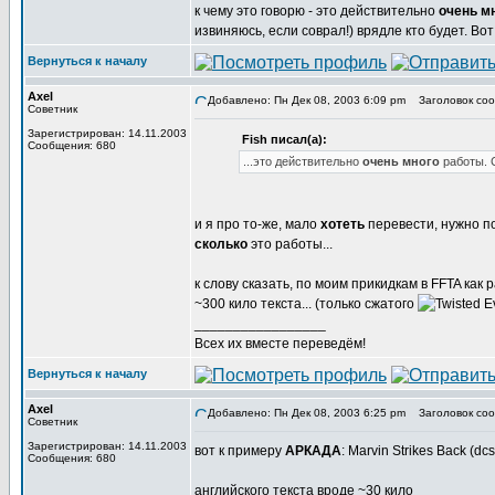
к чему это говорю - это действительно
очень м
извиняюсь, если соврал!) врядле кто будет. Во
Вернуться к началу
Axel
Добавлено: Пн Дек 08, 2003 6:09 pm
Заголовок соо
Советник
Зарегистрирован: 14.11.2003
Fish писал(а):
Сообщения: 680
...это действительно
очень много
работы. 
и я про то-же, мало
хотеть
перевести, нужно п
сколько
это работы...
к слову сказать, по моим прикидкам в FFTA как 
~300 кило текста... (только сжатого
_________________
Всех их вместе переведём!
Вернуться к началу
Axel
Добавлено: Пн Дек 08, 2003 6:25 pm
Заголовок соо
Советник
Зарегистрирован: 14.11.2003
вот к примеру
АРКАДА
: Marvin Strikes Back (dc
Сообщения: 680
английского текста вроде ~30 кило