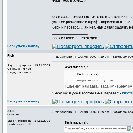
Флаг тебе в руки... :)
если даже покемонов никто не в состоянии пер
уже все разжевано и шрифт нарисован и текст т
бери и переводи... ан нет, нам давай задачку не
_________________
Всех их вместе переведём!
Вернуться к началу
Fish
Добавлено: Пн Дек 08, 2003 4:19 pm
Заголовок сообщ
Зарегистрирован: 15.11.2003
Axel писал(а):
Сообщения: 425
Откуда: издалека...
Fish писал(а):
подумываю на эту тему...
[...]ан нет, нам давай задачку неберучку..
"Беручку" я уже в воскресенье 'перевел' -
http:/
Вернуться к началу
Axel
Добавлено: Пн Дек 08, 2003 4:25 pm
Заголовок сообщ
Советник
Зарегистрирован: 14.11.2003
Fish писал(а):
Сообщения: 680
"Беручку" я уже в воскресенье перевел.