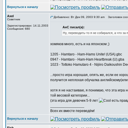
Вернуться к началу
Axel
Добавлено: Вт Дек 09, 2003 9:30 am
Заголовок сообщ
Советник
Зарегистрирован: 14.11.2003
АнС писал(а):
Сообщения: 680
Ну, переводить-то я не собирался, а что з
хомяков много, есть и на японском ;)
1205 - Hamtaro - Ham-Hams Unite! (USA).gbc
0947 - Hamtaro - Ham-Ham Heartbreak (U).gba
1023 - Tottoko Hamutaro 4 - Nijiiro Daikoushin De
...просто игра хорошая, опять же, если ее хор
получится неплохая обучалка английскому(ил
хотя я не настаиваю, я понимаю, что эта игра 
той весовой категории...
(эта игра для девочек 5-9 лет
есть прав
_________________
Всех их вместе переведём!
Вернуться к началу
Fish