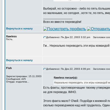
Выбирай, но осторожно - либо по пять большие
но маленькие, но сегодня...хотя те, по пять, вче
_________________
Всех их вместе переведём!
Вернуться к началу
flawless
Добавлено: Пн Дек 22, 2003 3:32 pm
Заголовок соо
Гость
Гм... Нереально переводить эти игры командой 
Вернуться к началу
Fish
Добавлено: Пн Дек 22, 2003 4:09 pm
Заголовок соо
Зарегистрирован: 15.11.2003
flawless писал(а):
Сообщения: 425
Откуда: издалека...
Нереально переводить эти игры командой м
Есть факты, противоречащие твоему утвержден
не для перевода. IMHO.
Этого факта мало? О'кей. Подойди к книжной 
сколько переводчиков над ней трудилось. Один 
_________________