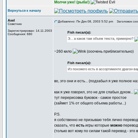
Молчи уже! (рыба!)
Вернуться к началу
Axel
Добавлено: Пн Дек 08, 2003 5:52 pm
Заголовок соо
Советник
Зарегистрирован: 14.11.2003
Fish писал(а):
Сообщения: 680
Э... а каков там объем текста, примерно?
~260 кило
(ооочень приблизительно)
Fish писал(а):
Из похожего есть в ассортименте драгон-ва
во, это они и есть... (подзабыл я уже полное н
как я уже говорил, это не для слабых духом...
тут перерисовка буковок - самое простое
(займет 1% от общего объема работы...)
P.S.
я собственно не призываю тебя лично перевод
сказать, что
есть
игры которые
можно
переводи
(только вот кому по силам такой перевод - это
_________________