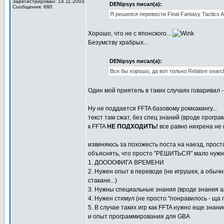
Зарегистрирован: 14.11.2003
DENipsys писал(а):
Сообщения: 680
Я решился перевести Final Fantasy Tactics A
Хорошо, что не с японского...
Безумству храбрых...
DENipsys писал(а):
Все бы хорошо, да вот только Relative sear
Один мой приятель в таких случаях говаривал - 
Ну не поддается FFTA базовому ромхакингу...
текст там сжат, без спец знаний (вроде прогр
к FFTA
НЕ ПОДХОДИТЬ!
все равно нихрена не в
извиняюсь за похожесть поста на наезд, прост
объяснять, что просто "РЕШИТЬСЯ" мало нуж
1. ДООООФИГА ВРЕМЕНИ
2. Нужен опыт в переводе (не игрушек, а обычн
стакане...)
3. Нужны специальные знания (вроде знания а
4. Нужен стимул (не просто "понравилось - ща 
5. В случае таких игр как FFTA нужно еще знан
и опыт программирования для GBA