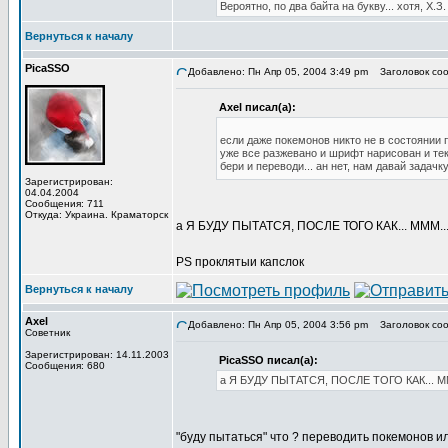
Вероятно, по два байта на букву... хотя, Х.З. 
Вернуться к началу
PicaSSO
Добавлено: Пн Апр 05, 2004 3:49 pm
Заголовок сооб
Axel писал(а):
если даже покемонов никто не в состоянии 
уже все разжевано и шрифт нарисован и текс
бери и переводи... ан нет, нам давай задачк
Зарегистрирован:
04.04.2004
Сообщения: 711
Откуда: Украина. Краматорск
а Я БУДУ ПЫТАТСЯ, ПОСЛЕ ТОГО КАК... МММ.
PS проклятыи капслок
Вернуться к началу
Axel
Добавлено: Пн Апр 05, 2004 3:56 pm
Заголовок сооб
Советник
Зарегистрирован: 14.11.2003
PicaSSO писал(а):
Сообщения: 680
а Я БУДУ ПЫТАТСЯ, ПОСЛЕ ТОГО КАК... 
"буду пытаться" что ? переводить покемонов ил