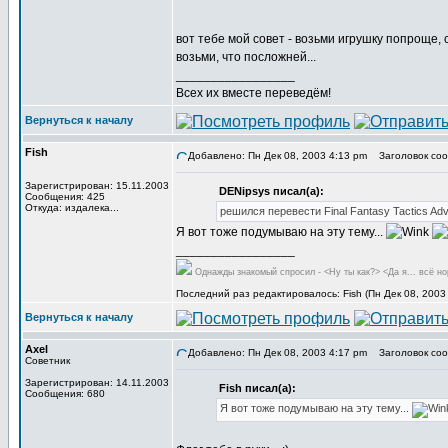
вот тебе мой совет - возьми игрушку попроще, 
возьми, что посложней...
_________________
Всех их вместе переведём!
Вернуться к началу
Fish
Добавлено: Пн Дек 08, 2003 4:13 pm
Заголовок сообщ
Зарегистрирован: 15.11.2003
DENipsys писал(а):
Сообщения: 425
Откуда: издалека...
решился перевести Final Fantasy Tactics Ad
Я вот тоже подумываю на эту тему...
_________________
Однажды знакомый спросил - <Ну ты как?> <Да я... всё но
Последний раз редактировалось: Fish (Пн Дек 08, 2003
Вернуться к началу
Axel
Добавлено: Пн Дек 08, 2003 4:17 pm
Заголовок сообщ
Советник
Зарегистрирован: 14.11.2003
Fish писал(а):
Сообщения: 680
Я вот тоже подумываю на эту тему...