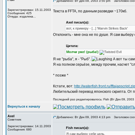
Добавлено: Вт Дек 09, 2003 3:50 pm
Заголовок соо
Зарегистрирован: 15.11.2003
Текста в FFTA, по данным разведки ~170кб.
Сообщения: 425
Откуда: издалека...
Axel писал(а):
вот, к примеру - [...] 'Marvin Strikes Back'
Отклонить - мне она не по душе. Я сам выберу с
Цитата:
Молчи уже! (рыба!)
Я не "рыба", я - "Рыб".
А вот ты сам
Я на полном серьёзе, между прочим, насчет "с
* позже *
Кстати, вот:
http://waterfish.front.ru/fftajapscript.zi
Любительский перевод японского скрипта. От 
Последний раз редактировалось: Fish (Вт Дек 09, 2003 
Вернуться к началу
Axel
Добавлено: Вт Дек 09, 2003 4:13 pm
Заголовок соо
Советник
Зарегистрирован: 14.11.2003
Fish писал(а):
Сообщения: 680
Я сам выберу себе цель.