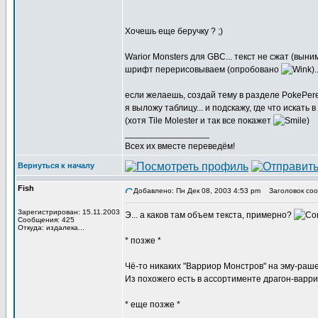
Хочешь еще беручку ? ;)
Warior Monsters для GBC... текст не сжат (выни
шрифт перерисовываем (опробовано
).
если желаешь, создай тему в разделе PokePer
я выложу таблицу... и подскажу, где что искать 
(хотя Tile Molester и так все покажет
)
_________________
Всех их вместе переведём!
Вернуться к началу
Fish
Добавлено: Пн Дек 08, 2003 4:53 pm
Заголовок соо
Зарегистрирован: 15.11.2003
Э... а каков там объем текста, примерно?
Сообщения: 425
Откуда: издалека...
* позже *
Чё-то никаких "Варриор Монстров" на эму-раш
Из похожего есть в ассортименте драгон-варри
* еще позже *