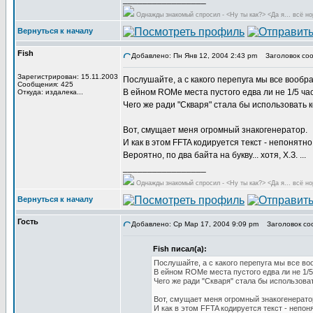
Однажды знакомый спросил - <Ну ты как?> <Да я... всё но
Вернуться к началу
Fish
Добавлено: Пн Янв 12, 2004 2:43 pm
Заголовок соо
Зарегистрирован: 15.11.2003
Послушайте, а с какого перепуга мы все вообра
Сообщения: 425
В ейном ROMе места пустого едва ли не 1/5 час
Откуда: издалека...
Чего же ради "Скваря" стала бы использовать
Вот, смущает меня огромный знакогенератор.
И как в этом FFTA кодируется текст - непонятно
Вероятно, по два байта на букву... хотя, Х.З. ...
_________________
Однажды знакомый спросил - <Ну ты как?> <Да я... всё но
Вернуться к началу
Гость
Добавлено: Ср Мар 17, 2004 9:09 pm
Заголовок со
Fish писал(а):
Послушайте, а с какого перепуга мы все воо
В ейном ROMе места пустого едва ли не 1/5
Чего же ради "Скваря" стала бы использов
Вот, смущает меня огромный знакогенерато
И как в этом FFTA кодируется текст - непон