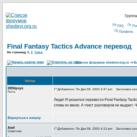
Группа
FAQ
По
Профиль
Final Fantasy Tactics Advance перевод
На страницу
1
,
2
След.
Список форумов shedevr.org.ru
->
Б
Автор
DENipsys
Добавлено: Пн Дек 08, 2003 3:47 pm
Заголовок сооб
Гость
Люди! Я решился перевести Final Fantasy Tactic
слова из меню. А текст разговоров не выдает. 
Вернуться к началу
Axel
Добавлено: Пн Дек 08, 2003 4:13 pm
Заголовок сообщ
Советник