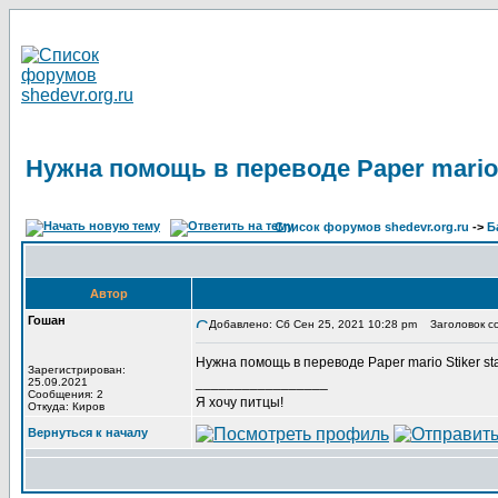
Нужна помощь в переводе Paper mario S
Список форумов shedevr.org.ru
->
Б
Автор
Гошан
Добавлено: Сб Сен 25, 2021 10:28 pm
Заголовок соо
Нужна помощь в переводе Paper mario Stiker st
Зарегистрирован:
_________________
25.09.2021
Сообщения: 2
Я хочу питцы!
Откуда: Киров
Вернуться к началу