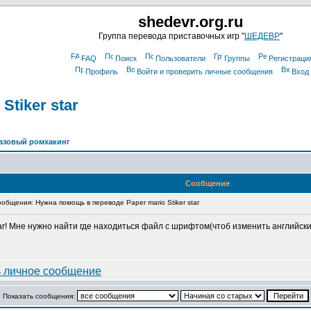
shedevr.org.ru
Группа перевода приставочных игр "
ШЕДЕВР
"
FAQ
Поиск
Пользователи
Группы
Регистраци
Профиль
Войти и проверить личные сообщения
Вход
tiker star
азовый ромхакинг
Сообщение
бщения: Нужна помощь в переводе Paper mario Stiker star
ar! Мне нужно найти где находиться файл с шрифтом(чтоб изменить английские
Показать сообщения: