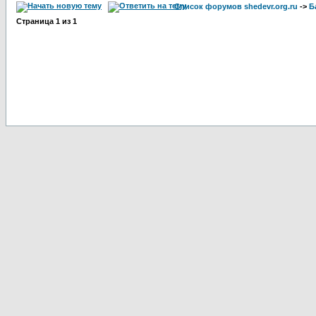
Список форумов shedevr.org.ru
->
Б
Страница
1
из
1