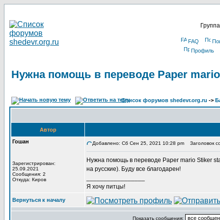
Группа
FAQ
По
Профиль
Нужна помощь в переводе Paper mario S
Список форумов shedevr.org.ru
->
Б
Автор
Гошан
Добавлено: Сб Сен 25, 2021 10:28 pm
Заголовок соо
Нужна помощь в переводе Paper mario Stiker s
Зарегистрирован:
на русские). Буду все благодарен!
25.09.2021
Сообщения: 2
_________________
Откуда: Киров
Я хочу питцы!
Вернуться к началу
Показать сообщения: