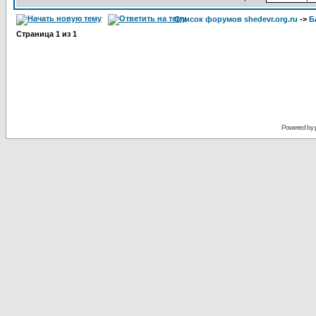
Список форумов shedevr.org.ru
->
Б
Страница
1
из
1
Powered by