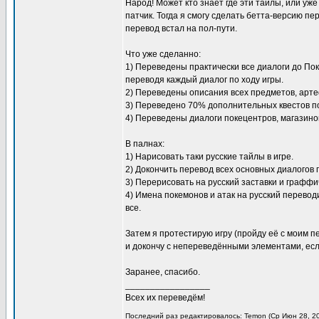
Народ! Может кто знает где эти тайлы, или уж
патчик. Тогда я смогу сделать бетта-версию пер
перевод встал на пол-пути.
Что уже сделанно:
1) Переведены практически все диалоги до Поке
переводя каждый диалог по ходу игры.
2) Переведены описания всех предметов, артеф
3) Переведено 70% дополнительных квестов по хо
4) Переведены диалоги покецентров, магазинов
В палнах:
1) Нарисовать таки русские тайлы в игре.
2) Докончить перевод всех основных диалогов 
3) Перерисовать на русский заставки и граффи
4) Имена покемонов и атак на русский переводи
все.
Затем я протестирую игру (пройду её с моим п
и докончу с непереведёнными элементами, есл
Заранее, спасибо.
_________________
Всех их переведём!
Последний раз редактировалось: Temon (Ср Июн 28, 20