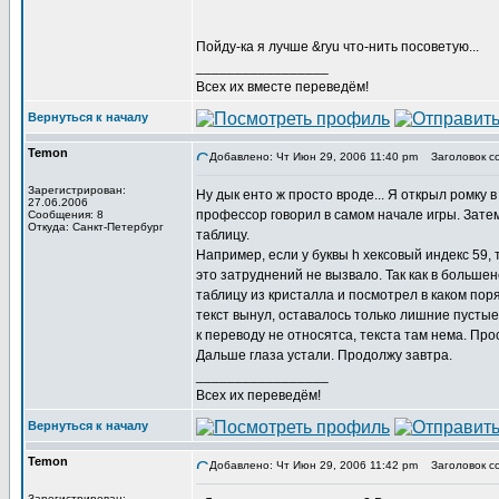
Пойду-ка я лучше &ryu что-нить посоветую...
_________________
Всех их вместе переведём!
Вернуться к началу
Temon
Добавлено: Чт Июн 29, 2006 11:40 pm
Заголовок с
Зарегистрирован:
Ну дык енто ж просто вроде... Я открыл ромку в
27.06.2006
профессор говорил в самом начале игры. Затем
Сообщения: 8
Откуда: Санкт-Петербург
таблицу.
Например, если у буквы h хексовый индекс 59, то 
это затруднений не вызвало. Так как в большен
таблицу из кристалла и посмотрел в каком пор
текст вынул, оставалось только лишние пустые 
к переводу не относятса, текста там нема. Пр
Дальше глаза устали. Продолжу завтра.
_________________
Всех их переведём!
Вернуться к началу
Temon
Добавлено: Чт Июн 29, 2006 11:42 pm
Заголовок с
Зарегистрирован: