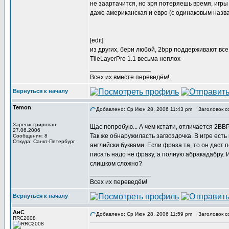
не заартачится, но зря потеряешь время, игры
даже американская и евро (с одинаковым назва
[edit]
из других, бери любой, 2bpp поддерживают все
TileLayerPro 1.1 весьма неплох
_________________
Всех их вместе переведём!
Вернуться к началу
Temon
Добавлено: Ср Июн 28, 2006 11:43 pm
Заголовок с
Зарегистрирован:
Щас попробую... А чем кстати, отличается 2BBP
27.06.2006
Так же обнаружиласть загвоздочка. В игре есть
Сообщения: 8
Откуда: Санкт-Петербург
английски буквами. Если фраза та, то он даст п
писать надо не фразу, а полную абракадабру. 
слишком сложно?
_________________
Всех их переведём!
Вернуться к началу
АнС
Добавлено: Ср Июн 28, 2006 11:59 pm
Заголовок с
RRC2008