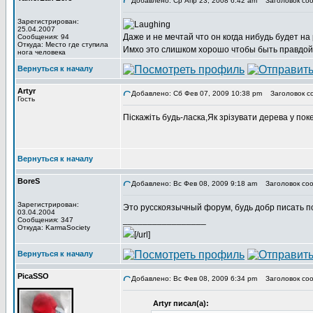
Добавлено: Ср Апр 23, 2008 6:42 am
Заголовок соо
Зарегистрирован:
25.04.2007
Даже и не мечтай что он когда нибудь будет на 
Сообщения: 94
Откуда: Место где ступила
Имхо это слишком хорошо чтобы быть правдой
нога человека
Вернуться к началу
Artyr
Добавлено: Сб Фев 07, 2009 10:38 pm
Заголовок со
Гость
Піскажіть будь-ласка,Як зрізувати дерева у по
Вернуться к началу
BoreS
Добавлено: Вс Фев 08, 2009 9:18 am
Заголовок соо
Зарегистрирован:
Это русскоязычный форум, будь добр писать по
03.04.2004
_________________
Сообщения: 347
Откуда: KarmaSociety
[/url]
Вернуться к началу
PicaSSO
Добавлено: Вс Фев 08, 2009 6:34 pm
Заголовок соо
Artyr писал(а):