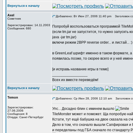
Вернуться к началу
Axel
Добавлено: Вт Июн 27, 2006 11:40 pm
Заголовок с
Советник
Зарегистрирован: 14.11.2003
Попробуй воспользоваться программой TileMol
Сообщения: 680
(если tm.jar не запустится, то нужно запускть 
java -jar tm.jar)
включи режим 2BPP reverse order... и листай... :)
в GreenLeaf шрифт именно в таком формате, а 
появилась позже, то скорее всего и у неё именн
[и исправь название игры в теме]
_________________
Всех их вместе переведём!
Вернуться к началу
Temon
Добавлено: Ср Июн 28, 2006 12:10 am
Заголовок с
Зарегистрирован:
Упс... Досадно блин с иминем вышло
27.06.2006
TileMonster может и поможет. Ща попробую най
Сообщения: 8
Откуда: Санкт-Петербург
Кстати, тут ещё бабушка на двое сказала на сч
Дело в том, что сначало вышли Сапфировая и 
и переделаны под ГБА сначало по стандарту Ру