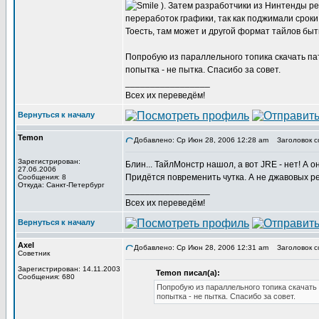
). Затем разработчики из Нинтенды ре
переработок графики, так как поджимали срок
Тоесть, там может и другой формат тайлов быть
Попробую из параллельного топика скачать пат
попытка - не пытка. Спасибо за совет.
_________________
Всех их переведём!
Вернуться к началу
Temon
Добавлено: Ср Июн 28, 2006 12:28 am
Заголовок с
Зарегистрирован:
Блин... ТайлМонстр нашол, а вот JRE - нет! А о
27.06.2006
Придётся повременить чутка. А не джавовых р
Сообщения: 8
Откуда: Санкт-Петербург
_________________
Всех их переведём!
Вернуться к началу
Axel
Добавлено: Ср Июн 28, 2006 12:31 am
Заголовок с
Советник
Зарегистрирован: 14.11.2003
Temon писал(а):
Сообщения: 680
Попробую из параллельного топика скачать 
попытка - не пытка. Спасибо за совет.