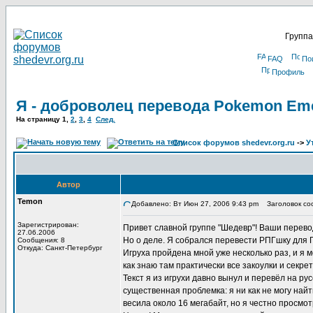
Группа
FAQ
По
Профиль
Я - доброволец перевода Pokemon Eme
На страницу
1
,
2
,
3
,
4
След.
Список форумов shedevr.org.ru
->
У
Автор
Temon
Добавлено: Вт Июн 27, 2006 9:43 pm
Заголовок соо
Зарегистрирован:
Привет славной группе "Шедевр"! Ваши перево
27.06.2006
Но о деле. Я собрался перевести РПГшку для 
Сообщения: 8
Откуда: Санкт-Петербург
Игруха пройдена мной уже несколько раз, и я м
как знаю там практически все закоулки и секре
Текст я из игрухи давно вынул и перевёл на ру
существенная проблемка: я ни как не могу найт
весила около 16 мегабайт, но я честно просмот