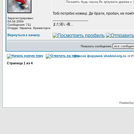
Піскажіть будь-ласка,Як зрізувати дерева у
Тобi потрiбнi ножицi. Де брати, пробач, не пом'
Зарегистрирован:
_________________
04.04.2004
まだ若い夜...
Сообщения: 711
Откуда: Украина. Краматорск
Вернуться к началу
Показать сообщения:
Список форумов shedevr.org.ru
->
У
Страница
1
из
4
Powered by