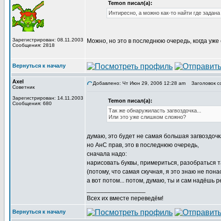
Temon писал(а):
Интиресно, а можно как-то найти где задан
Зарегистрирован: 08.11.2003
Можно, но это в последнюю очередь, когда уже
Сообщения: 2818
Вернуться к началу
Axel
Добавлено: Чт Июн 29, 2006 12:28 am
Заголовок с
Советник
Зарегистрирован: 14.11.2003
Temon писал(а):
Сообщения: 680
Так же обнаружиласть загвоздочка...
Или это уже слишком сложно?
думаю, это будет не самая большая загвоздочка
но АнС прав, это в последнюю очередь,
сначала надо:
нарисовать буквы, примериться, разобраться 
(потому, что самая скучная, я это знаю не понас
а вот потом... потом, думаю, ты и сам надёшь р
_________________
Всех их вместе переведём!
Вернуться к началу