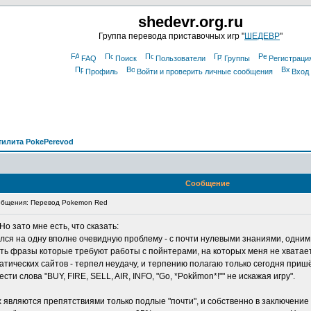
shedevr.org.ru
Группа перевода приставочных игр "
ШЕДЕВР
"
FAQ
Поиск
Пользователи
Группы
Регистраци
Профиль
Войти и проверить личные сообщения
Вход
тилита PokePerevod
Сообщение
бщения: Перевод Pokemon Red
Но зато мне есть, что сказать:
нулся на одну вполне очевидную проблему - с почти нулевыми знаниями, одни
сть фразы которые требуют работы с пойнтерами, на которых меня не хватает.
тических сайтов - терпел неудачу, и терпению полагаю только сегодня пришёл
и слова "BUY, FIRE, SELL, AIR, INFO, "Go, *Pokйmon*!"" не искажая игру".
ах являются препятствиями только подлые "почти", и собственно в заключение