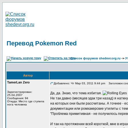
Перевод Pokemon Red
Список форумов shedevr.org.ru
->
У
Автор
TamerLan Zero
Добавлено: Чт Мар 03, 2011 9:44 pm
Заголовок соо
Зарегистрирован:
Да, да. Знаю, что тема избитая.
25.04.2007
Не так давно (месяцев эдак три назад) я натк
Сообщения: 94
Откуда: Место где ступила
на которых они были рассчитаны. А точнее - е
нога человека
документации или ромхакерские утилиты с тема
"Проблема примитивная - не получилось перевест
И так на протяжении всей короткой, мне в игр