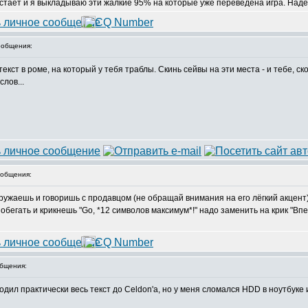
встаёт и я выкладываю эти жалкие 95% на которые уже переведена игра. Над
общения:
текст в роме, на который у тебя траблы. Скинь сейвы на эти места - и тебе, 
лов...
общения:
ружаешь и говоришь с продавцом (не обращай внимания на его лёгкий акцент
бегать и крикнешь "Go, *12 символов максимум*!" надо заменить на крик "Впе
бщения:
дил практически весь текст до Celdon'а, но у меня сломался HDD в ноутбук