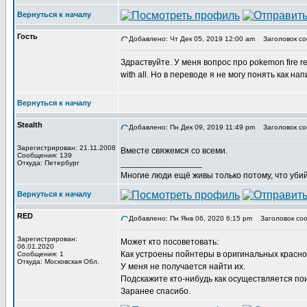
Вернуться к началу
Гость
Добавлено: Чт Дек 05, 2019 12:00 am
Заголовок соо
Здраствуйте. У меня вопрос про pokemon fire r
with all. Но в переводе я не могу понять как на
Вернуться к началу
Stealth
Добавлено: Пн Дек 09, 2019 11:49 pm
Заголовок со
Зарегистрирован: 21.11.2008
Вместе свяжемся со всеми.
Сообщения: 139
_________________
Откуда: Петербург
Многие люди ещё живы только потому, что убий
Вернуться к началу
RED
Добавлено: Пн Янв 06, 2020 6:15 pm
Заголовок соо
Зарегистрирован:
Может кто посоветовать:
06.01.2020
Как устроены пойнтеры в оригинальных красно
Сообщения: 1
Откуда: Московская Обл.
У меня не получается найти их.
Подскажите кто-нибудь как осуществляется по
Заранее спасибо.