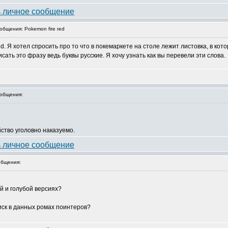
бщения: Pokemon fire red
ed. Я хотел спросить про то что в покемаркете на столе лежит листовка, в ко
писать это фразу ведь буквы русские. Я хочу узнать как вы перевели эти слова.
общения:
ство уголовно наказуемо.
бщения:
й и голубой версиях?
иск в данных ромах поинтеров?