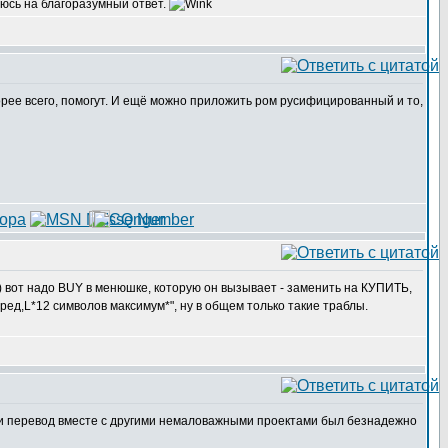
еюсь на благоразумный ответ.
скорее всего, помогут. И ещё можно приложить ром русифицированный и то,
) вот надо BUY в менюшке, которую он вызывает - заменить на КУПИТЬ,
ред,L*12 символов максимум*", ну в общем только такие траблы.
е и перевод вместе с другими немаловажными проектами был безнадежно