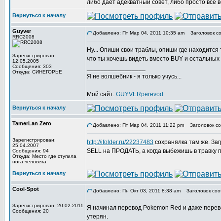
либо даёт адекватный совет, либо просто всё 
Вернуться к началу
Guyver
Добавлено: Пт Мар 04, 2011 10:35 am
Заголовок со
RRC2008
Ну... Опиши свои траблы, опиши где находится 
Зарегистрирован:
что ты хочешь видеть вместо BUY и остальных с
12.05.2005
Сообщения: 303
_________________
Откуда: СИНЕГОРЬЕ
Я не волшебник - я только учусь...
Мой сайт:
GUYVERperevod
Вернуться к началу
TamerLan Zero
Добавлено: Пт Мар 04, 2011 11:22 pm
Заголовок со
Зарегистрирован:
http://ifolder.ru/22237483
сохранялка там же. Заг
25.04.2007
SELL на ПРОДАТЬ, а когда выбежишь в травку по
Сообщения: 94
Откуда: Место где ступила
нога человека
Вернуться к началу
Cool-Spot
Добавлено: Пн Окт 03, 2011 8:38 am
Заголовок соо
Зарегистрирован: 20.02.2011
Я начинал перевод Pokemon Red и даже перево
Сообщения: 20
утерян.