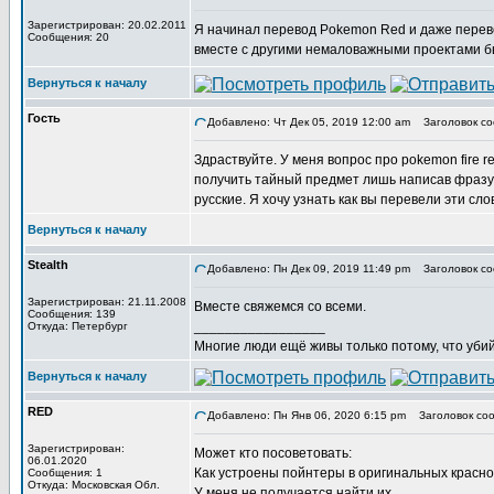
Зарегистрирован: 20.02.2011
Я начинал перевод Pokemon Red и даже перевод
Сообщения: 20
вместе с другими немаловажными проектами б
Вернуться к началу
Гость
Добавлено: Чт Дек 05, 2019 12:00 am
Заголовок соо
Здраствуйте. У меня вопрос про pokemon fire r
получить тайный предмет лишь написав фразу, Li
русские. Я хочу узнать как вы перевели эти сло
Вернуться к началу
Stealth
Добавлено: Пн Дек 09, 2019 11:49 pm
Заголовок со
Зарегистрирован: 21.11.2008
Вместе свяжемся со всеми.
Сообщения: 139
_________________
Откуда: Петербург
Многие люди ещё живы только потому, что убий
Вернуться к началу
RED
Добавлено: Пн Янв 06, 2020 6:15 pm
Заголовок соо
Зарегистрирован:
Может кто посоветовать:
06.01.2020
Как устроены пойнтеры в оригинальных красно
Сообщения: 1
Откуда: Московская Обл.
У меня не получается найти их.