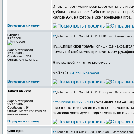
И так на протяжении всей короткой, мне в игр
добавить сам вопрос: Либо кто-то решает проб
жалкие 95% на которые уже переведена игра. 
Вернуться к началу
Guyver
Добавлено: Пт Мар 04, 2011 10:35 am
Заголовок со
RRC2008
Ну... Опиши свои траблы, опиши где находится т
Зарегистрирован:
помогут. И ещё можно приложить ром русифицир
12.05.2005
Сообщения: 303
_________________
Откуда: СИНЕГОРЬЕ
Я не волшебник - я только учусь...
Мой сайт:
GUYVERperevod
Вернуться к началу
TamerLan Zero
Добавлено: Пт Мар 04, 2011 11:22 pm
Заголовок со
Зарегистрирован:
http://ifolder.ru/22237483
сохранялка там же. Заг
25.04.2007
в менюшке, которую он вызывает - заменить на
Сообщения: 94
Откуда: Место где ступила
символов максимум*!" надо заменить на крик "
нога человека
Вернуться к началу
Cool-Spot
Добавлено: Пн Окт 03, 2011 8:38 am
Заголовок соо