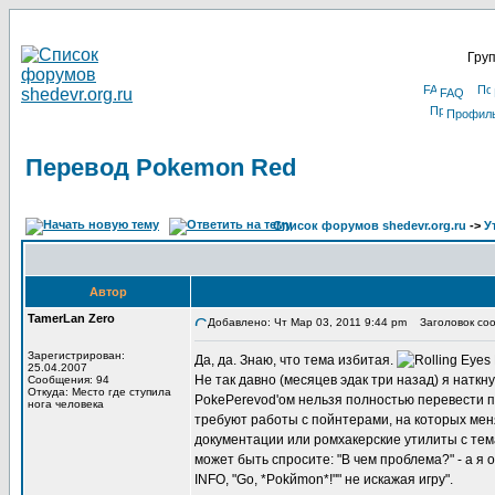
Груп
FAQ
Профил
Перевод Pokemon Red
Список форумов shedevr.org.ru
->
У
Автор
TamerLan Zero
Добавлено: Чт Мар 03, 2011 9:44 pm
Заголовок соо
Зарегистрирован:
Да, да. Знаю, что тема избитая.
25.04.2007
Не так давно (месяцев эдак три назад) я натк
Сообщения: 94
Откуда: Место где ступила
PokePerevod'ом нельзя полностью перевести п
нога человека
требуют работы с пойнтерами, на которых меня
документации или ромхакерские утилиты с тема
может быть спросите: "В чем проблема?" - а я 
INFO, "Go, *Pokйmon*!"" не искажая игру".