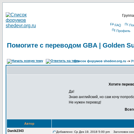
Группа
FAQ
По
Профиль
Помогите с переводом GBA | Golden Su
Список форумов shedevr.org.ru
->
У
Хотите перево
Да!
Знаю английский, но сам хочу попроб
Не нужен перевод!
Всег
Автор
Danik2343
Добавлено: Ср Дек 19, 2018 5:00 pm
Заголовок сооб