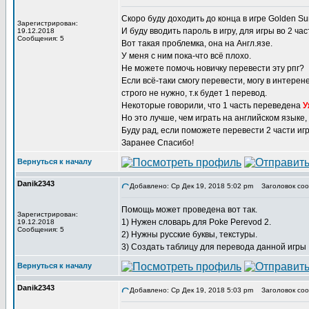
Скоро буду доходить до конца в игре Golden Sun
Зарегистрирован:
И буду вводить пароль в игру, для игры во 2 час
19.12.2018
Сообщения: 5
Вот такая проблемка, она на Англ.язе.
У меня с ним пока-что всё плохо.
Не можете помочь новичку перевести эту рпг?
Если всё-таки смогу перевести, могу в интерен
строго не нужно, т.к будет 1 перевод.
Некоторые говорили, что 1 часть переведена
У
Но это лучше, чем играть на английском языке,
Буду рад, если поможете перевести 2 части иг
Заранее Спасибо!
Вернуться к началу
Danik2343
Добавлено: Ср Дек 19, 2018 5:02 pm
Заголовок соо
Помощь может проведена вот так.
Зарегистрирован:
1) Нужен словарь для Poke Perevod 2.
19.12.2018
Сообщения: 5
2) Нужны русские буквы, текстуры.
3) Создать таблицу для перевода данной игры
Вернуться к началу
Danik2343
Добавлено: Ср Дек 19, 2018 5:03 pm
Заголовок соо