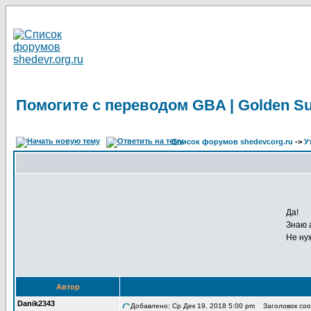
Помогите с переводом GBA | Golden Su
Список форумов shedevr.org.ru
->
У
Да!
Знаю 
Не ну
Автор
Danik2343
Добавлено: Ср Дек 19, 2018 5:00 pm
Заголовок сооб