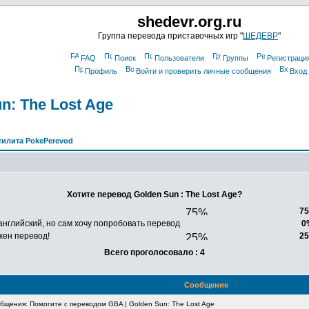
shedevr.org.ru
Группа перевода приставочных игр "
ШЕДЕВР
"
FAQ
Поиск
Пользователи
Группы
Регистраци
Профиль
Войти и проверить личные сообщения
Вход
n: The Lost Age
тилита PokePerevod
Хотите перевод Golden Sun : The Lost Age?
7
английский, но сам хочу попробовать перевод
0
жен перевод!
2
Всего проголосовало : 4
Сообщение
щения: Помогите с переводом GBA | Golden Sun: The Lost Age