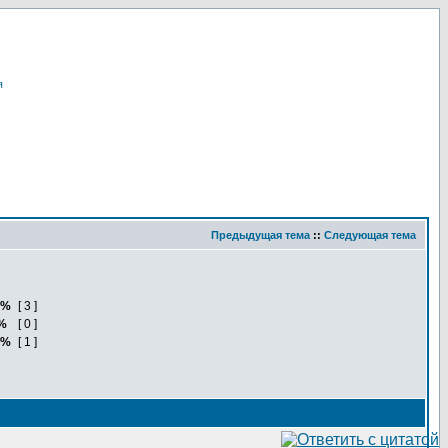
я
Предыдущая тема
::
Следующая тема
5%
[ 3 ]
%
[ 0 ]
5%
[ 1 ]