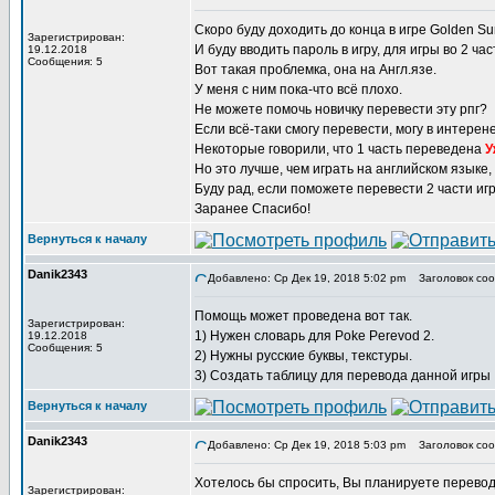
Скоро буду доходить до конца в игре Golden Sun
Зарегистрирован:
И буду вводить пароль в игру, для игры во 2 час
19.12.2018
Сообщения: 5
Вот такая проблемка, она на Англ.язе.
У меня с ним пока-что всё плохо.
Не можете помочь новичку перевести эту рпг?
Если всё-таки смогу перевести, могу в интерене
Некоторые говорили, что 1 часть переведена
У
Но это лучше, чем играть на английском языке,
Буду рад, если поможете перевести 2 части иг
Заранее Спасибо!
Вернуться к началу
Danik2343
Добавлено: Ср Дек 19, 2018 5:02 pm
Заголовок соо
Помощь может проведена вот так.
Зарегистрирован:
1) Нужен словарь для Poke Perevod 2.
19.12.2018
Сообщения: 5
2) Нужны русские буквы, текстуры.
3) Создать таблицу для перевода данной игры
Вернуться к началу
Danik2343
Добавлено: Ср Дек 19, 2018 5:03 pm
Заголовок соо
Хотелось бы спросить, Вы планируете перевод
Зарегистрирован: