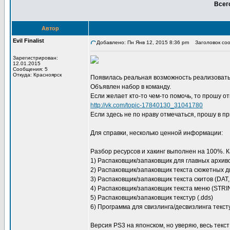
Всег
Автор
Evil Finalist
Добавлено: Пн Янв 12, 2015 8:36 pm
Заголовок сооб
Зарегистрирован:
12.01.2015
Сообщения: 5
Откуда: Красноярск
Появилась реальная возможность реализовать
Объявлен набор в команду.
Если желает кто-то чем-то помочь, то прошу от
http://vk.com/topic-17840130_31041780
Если здесь не по нраву отмечаться, прошу в пр
Для справки, несколько ценной информации:
Разбор ресурсов и хакинг выполнен на 100%. 
1) Распаковщик/запаковщик для главных архиво
2) Распаковщик/запаковщик текста сюжетных диа
3) Распаковщик/запаковщик текста скитов (DA
4) Распаковщик/запаковщик текста меню (STR
5) Распаковщик/запаковщик текстур (.dds)
6) Программа для свизлинга/десвизлинга текст
Версия PS3 на японском, но уверяю, весь текст 