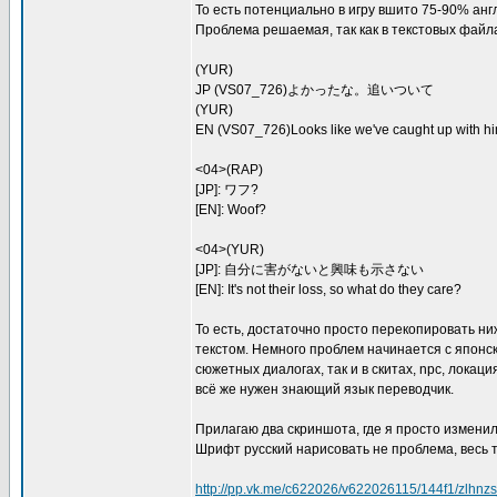
То есть потенциально в игру вшито 75-90% англ
Проблема решаемая, так как в текстовых файл
(YUR)
JP (VS07_726)よかったな。追いついて
(YUR)
EN (VS07_726)Looks like we've caught up with hi
<04>(RAP)
[JP]: ワフ?
[EN]: Woof?
<04>(YUR)
[JP]: 自分に害がないと興味も示さない
[EN]: It's not their loss, so what do they care?
То есть, достаточно просто перекопировать ниж
текстом. Немного проблем начинается с японски
сюжетных диалогах, так и в скитах, npc, локаци
всё же нужен знающий язык переводчик.
Прилагаю два скриншота, где я просто изменил
Шрифт русский нарисовать не проблема, весь т
http://pp.vk.me/c622026/v622026115/144f1/zlhnz