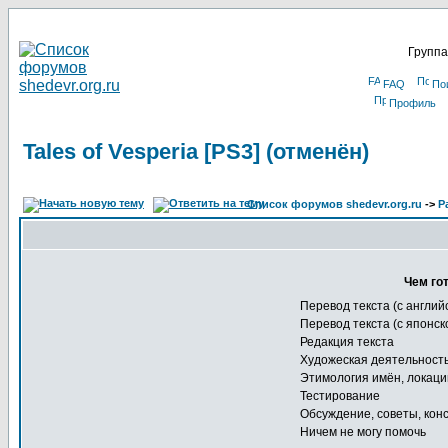
Группа
FAQ
По
Профиль
Tales of Vesperia [PS3] (отменён)
Список форумов shedevr.org.ru
->
Р
Чем го
Перевод текста (с англий
Перевод текста (с японск
Редакция текста
Художеская деятельност
Этимология имён, локаци
Тестирование
Обсуждение, советы, кон
Ничем не могу помочь