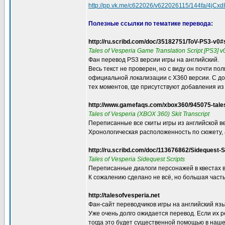
http://pp.vk.me/c622026/v622026115/144fa/4jCxd
Полезные ссылки по тематике перевода:
http://ru.scribd.com/doc/35182751/ToV-PS3-v0#
Tales of Vesperia Game Translation Script [PS3] 
Фан перевод PS3 версии игры на английский.
Весь текст не проверен, но с виду он почти по
официальной локализации с X360 версии. С д
тех моментов, где присутствуют добавления из
http://www.gamefaqs.com/xbox360/945075-tales
Tales of Vesperia (XBOX 360) Skit Transcript
Переписанные все скиты игры из английской в
Хронологическая расположенность по сюжету, а
http://ru.scribd.com/doc/113676862/Sidequest-S
Tales of Vesperia Sidequest Scripts
Переписанные диалоги персонажей в квестах 
К сожалению сделано не всё, но большая част
http://talesofvesperia.net
Фан-сайт переводчиков игры на английский язы
Уже очень долго ожидается перевод. Если их р
тогда это будет существенной помощью в наш