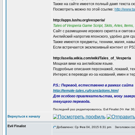
Также на сайте имеется полный дамп текста сю
Посмотреть можно по этой ссылке:
http://www.t
http://apps.lushu.org/vesperia/
Tales of Vesperia Game Script, Skits, Artes, Items, 
Сайт с размещение игрового скрипта и скитов 
Английский напротив японского, удобно для ср
Также имеются предметы, техники, магия, навы
Если встречается эксклюзивный контент от PS3
http://aselia.wikia.com/wiki/Tales_of_Vesperia
Мощная вики на английском языке.
Подробные описания персонажей, локакий, техн
Интерес в переводе из-за названий, имен и те
P.S.: Перевод, естественно в рамках сайта
http://temple-tales.ru/translations.html
Для особого привлекательства, могу заве
текущего перевода.
Последний раз редактировалось: Evil Finalist (Чт Авг 3
Вернуться к началу
Evil Finalist
Добавлено: Ср Фев 04, 2015 6:31 pm
Заголовок со