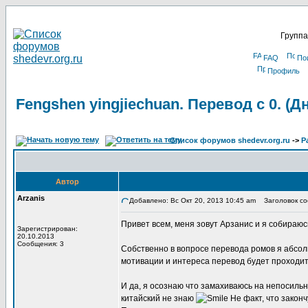
Группа
FAQ
По
Профиль
Fengshen yingjiechuan. Перевод с 0. (
Список форумов shedevr.org.ru
->
Р
Автор
Arzanis
Добавлено: Вс Окт 20, 2013 10:45 am
Заголовок соо
Привет всем, меня зовут Арзанис и я собираюс
Зарегистрирован:
20.10.2013
Сообщения: 3
Собственно в вопросе перевода ромов я абсо
мотивации и интереса перевод будет проходить
И да, я осознаю что замахиваюсь на непосильн
китайский не знаю
Не факт, что законч