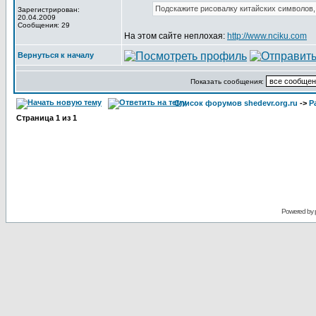
Подскажите рисовалку китайских символов,
Зарегистрирован:
20.04.2009
Сообщения: 29
На этом сайте неплохая:
http://www.nciku.com
Вернуться к началу
Показать сообщения:
Список форумов shedevr.org.ru
->
Р
Страница
1
из
1
Powered by