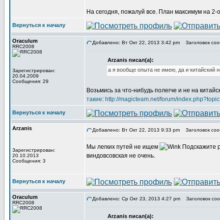
На сегодня, пожалуй все. План максимум на 2-о
Вернуться к началу
Oraculum
Добавлено: Вт Окт 22, 2013 3:42 pm
Заголовок сообщ
RRC2008
Arzanis писал(а):
а я вообще опыта не имею, да и китайский 
Зарегистрирован:
20.04.2009
Сообщения: 29
Возьмись за что-нибудь полегче и не на китайс
такие
:
http://magicteam.net/forum/index.php?topi
Вернуться к началу
Arzanis
Добавлено: Вт Окт 22, 2013 9:33 pm
Заголовок соо
Мы легких путей не ищем
Подскажите р
Зарегистрирован:
виндовсовская не очень.
20.10.2013
Сообщения: 3
Вернуться к началу
Oraculum
Добавлено: Ср Окт 23, 2013 4:27 pm
Заголовок соо
RRC2008
Arzanis писал(а):