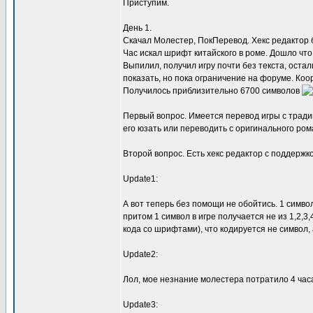
Приступим.
День 1.
Скачал Молестер, ПокПеревод. Хекс редактор 
Час искал шрифт китайского в роме. Дошло что
Выпилил, получил игру почти без текста, оста
показать, но пока ограничение на форуме. К
Получилось приблизительно 6700 символов
Первый вопрос. Имеется перевод игры с тради
его юзать или переводить с оригинального ром
Второй вопрос. Есть хекс редактор с поддержко
Update1:
А вот теперь без помощи не обойтись. 1 символ
притом 1 символ в игре получается не из 1,2,3,
кода со шрифтами), что кодируется не символ, а 
Update2:
Лол, мое незнание молестера потратило 4 часа
Update3: