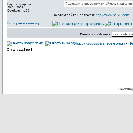
Подскажите рисовалку китайских символов,
Зарегистрирован:
20.04.2009
Сообщения: 29
На этом сайте неплохая:
http://www.nciku.com
Вернуться к началу
Показать сообщения:
Список форумов shedevr.org.ru
->
Р
Страница
1
из
1
Powered by