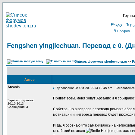
Группа
FAQ
По
Профиль
Fengshen yingjiechuan. Перевод с 0. (
Список форумов shedevr.org.ru
->
Р
Автор
Arzanis
Добавлено: Вс Окт 20, 2013 10:45 am
Заголовок соо
Привет всем, меня зовут Арзанис и я собираюс
Зарегистрирован:
20.10.2013
Сообщения: 3
Собственно в вопросе перевода ромов я абсо
мотивации и интереса перевод будет проходить
И да, я осознаю что замахиваюсь на непосильн
китайский не знаю
Не факт, что законч