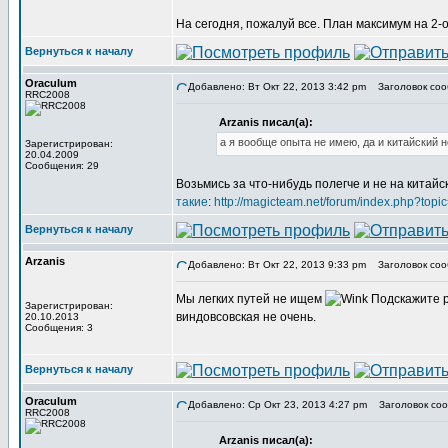
На сегодня, пожалуй все. План максимум на 2-о
Вернуться к началу
Oraculum
Добавлено: Вт Окт 22, 2013 3:42 pm
Заголовок сообщ
RRC2008
Arzanis писал(а):
а я вообще опыта не имею, да и китайский 
Зарегистрирован:
20.04.2009
Сообщения: 29
Возьмись за что-нибудь полегче и не на китайс
такие
:
http://magicteam.net/forum/index.php?topi
Вернуться к началу
Arzanis
Добавлено: Вт Окт 22, 2013 9:33 pm
Заголовок соо
Мы легких путей не ищем
Подскажите р
Зарегистрирован:
виндовсовская не очень.
20.10.2013
Сообщения: 3
Вернуться к началу
Oraculum
Добавлено: Ср Окт 23, 2013 4:27 pm
Заголовок соо
RRC2008
Arzanis писал(а):