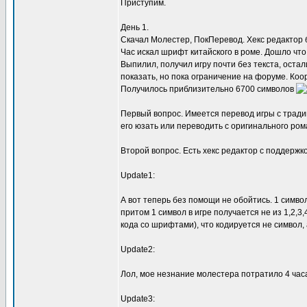
Приступим.
День 1.
Скачал Молестер, ПокПеревод. Хекс редактор 
Час искал шрифт китайского в роме. Дошло что
Выпилил, получил игру почти без текста, оста
показать, но пока ограничение на форуме. К
Получилось приблизительно 6700 символов
Первый вопрос. Имеется перевод игры с тради
его юзать или переводить с оригинального ром
Второй вопрос. Есть хекс редактор с поддержко
Update1:
А вот теперь без помощи не обойтись. 1 символ
притом 1 символ в игре получается не из 1,2,3,
кода со шрифтами), что кодируется не символ, а 
Update2:
Лол, мое незнание молестера потратило 4 часа
Update3: