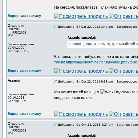
На сегодня, пожалуй все. План максимум на 2-о
Вернуться к началу
Oraculum
Добавлено: Вт Окт 22, 2013 3:42 pm
Заголовок сообщ
RRC2008
Arzanis писал(а):
а я вообще опыта не имею, да и китайский 
Зарегистрирован:
20.04.2009
Сообщения: 29
Возьмись за что-нибудь полегче и не на китайс
такие
:
http://magicteam.net/forum/index.php?topi
Вернуться к началу
Arzanis
Добавлено: Вт Окт 22, 2013 9:33 pm
Заголовок соо
Мы легких путей не ищем
Подскажите р
Зарегистрирован:
виндовсовская не очень.
20.10.2013
Сообщения: 3
Вернуться к началу
Oraculum
Добавлено: Ср Окт 23, 2013 4:27 pm
Заголовок соо
RRC2008
Arzanis писал(а):