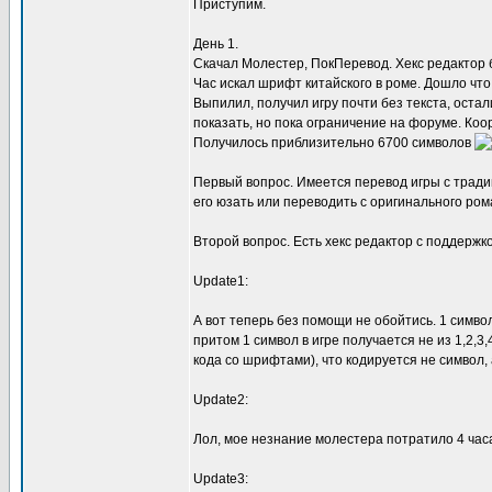
Приступим.
День 1.
Скачал Молестер, ПокПеревод. Хекс редактор 
Час искал шрифт китайского в роме. Дошло что
Выпилил, получил игру почти без текста, оста
показать, но пока ограничение на форуме. К
Получилось приблизительно 6700 символов
Первый вопрос. Имеется перевод игры с тради
его юзать или переводить с оригинального ром
Второй вопрос. Есть хекс редактор с поддержко
Update1:
А вот теперь без помощи не обойтись. 1 символ
притом 1 символ в игре получается не из 1,2,3,
кода со шрифтами), что кодируется не символ, а 
Update2:
Лол, мое незнание молестера потратило 4 часа
Update3: