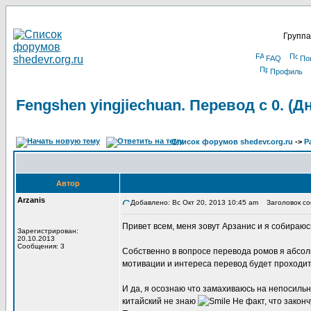
Группа
FAQ
По
Профиль
Fengshen yingjiechuan. Перевод с 0. (
Список форумов shedevr.org.ru
->
Р
Автор
Arzanis
Добавлено: Вс Окт 20, 2013 10:45 am
Заголовок соо
Привет всем, меня зовут Арзанис и я собираюс
Зарегистрирован:
20.10.2013
Сообщения: 3
Собственно в вопросе перевода ромов я абсо
мотивации и интереса перевод будет проходить
И да, я осознаю что замахиваюсь на непосильн
китайский не знаю
Не факт, что законч