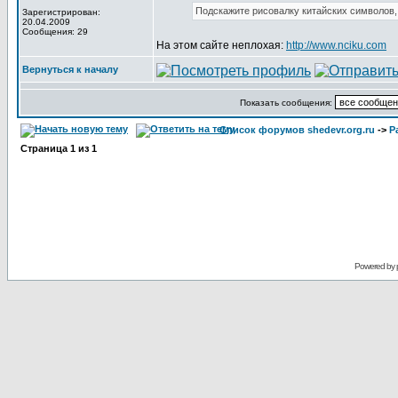
Подскажите рисовалку китайских символов,
Зарегистрирован:
20.04.2009
Сообщения: 29
На этом сайте неплохая:
http://www.nciku.com
Вернуться к началу
Показать сообщения:
Список форумов shedevr.org.ru
->
Р
Страница
1
из
1
Powered by