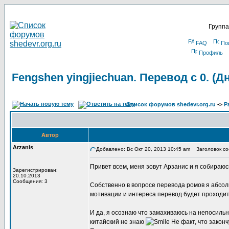
Группа
FAQ
По
Профиль
Fengshen yingjiechuan. Перевод с 0. (
Список форумов shedevr.org.ru
->
Р
Автор
Arzanis
Добавлено: Вс Окт 20, 2013 10:45 am
Заголовок соо
Привет всем, меня зовут Арзанис и я собираюс
Зарегистрирован:
20.10.2013
Сообщения: 3
Собственно в вопросе перевода ромов я абсо
мотивации и интереса перевод будет проходить
И да, я осознаю что замахиваюсь на непосильн
китайский не знаю
Не факт, что законч