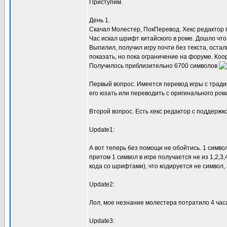
Приступим.
День 1.
Скачал Молестер, ПокПеревод. Хекс редактор 
Час искал шрифт китайского в роме. Дошло что
Выпилил, получил игру почти без текста, оста
показать, но пока ограничение на форуме. К
Получилось приблизительно 6700 символов
Первый вопрос. Имеется перевод игры с тради
его юзать или переводить с оригинального ром
Второй вопрос. Есть хекс редактор с поддержко
Update1:
А вот теперь без помощи не обойтись. 1 символ
притом 1 символ в игре получается не из 1,2,3,
кода со шрифтами), что кодируется не символ, а 
Update2:
Лол, мое незнание молестера потратило 4 часа
Update3: