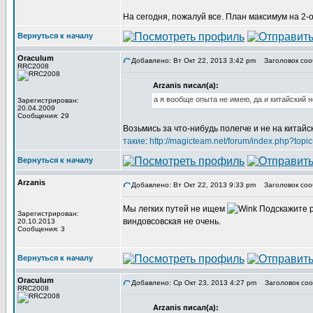
На сегодня, пожалуй все. План максимум на 2-о
Вернуться к началу
Oraculum
Добавлено: Вт Окт 22, 2013 3:42 pm
Заголовок сообщ
RRC2008
Arzanis писал(а):
а я вообще опыта не имею, да и китайский 
Зарегистрирован:
20.04.2009
Сообщения: 29
Возьмись за что-нибудь полегче и не на китайс
такие
:
http://magicteam.net/forum/index.php?topi
Вернуться к началу
Arzanis
Добавлено: Вт Окт 22, 2013 9:33 pm
Заголовок соо
Мы легких путей не ищем
Подскажите р
Зарегистрирован:
виндовсовская не очень.
20.10.2013
Сообщения: 3
Вернуться к началу
Oraculum
Добавлено: Ср Окт 23, 2013 4:27 pm
Заголовок соо
RRC2008
Arzanis писал(а):