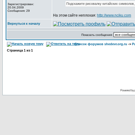
Подскажите рисовалку китайских символов,
Зарегистрирован:
20.04.2009
Сообщения: 29
На этом сайте неплохая:
http://www.nciku.com
Вернуться к началу
Показать сообщения:
Список форумов shedevr.org.ru
->
Р
Страница
1
из
1
Powered by