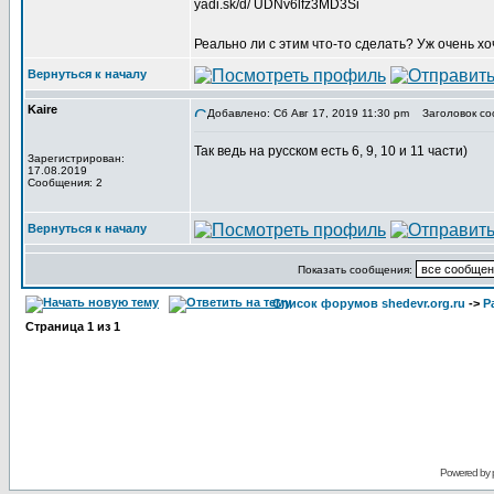
yadi.sk/d/ UDNv6lfz3MD3Si
Реально ли с этим что-то сделать? Уж очень 
Вернуться к началу
Kaire
Добавлено: Сб Авг 17, 2019 11:30 pm
Заголовок со
Так ведь на русском есть 6, 9, 10 и 11 части)
Зарегистрирован:
17.08.2019
Сообщения: 2
Вернуться к началу
Показать сообщения:
Список форумов shedevr.org.ru
->
Р
Страница
1
из
1
Powered by