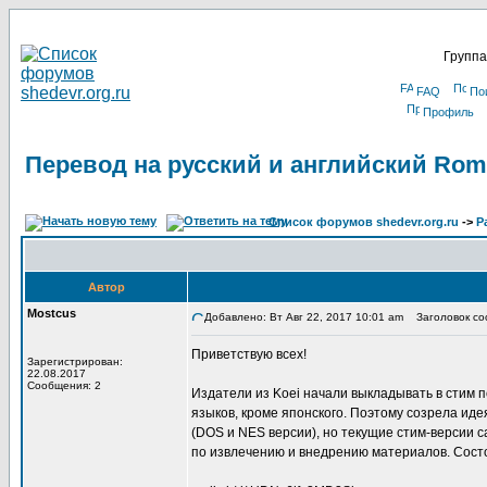
Группа
FAQ
По
Профиль
Перевод на русский и английский Roma
Список форумов shedevr.org.ru
->
Р
Автор
Mostcus
Добавлено: Вт Авг 22, 2017 10:01 am
Заголовок соо
Приветствую всех!
Зарегистрирован:
22.08.2017
Сообщения: 2
Издатели из Koei начали выкладывать в стим п
языков, кроме японского. Поэтому созрела иде
(DOS и NES версии), но текущие стим-версии с
по извлечению и внедрению материалов. Состо