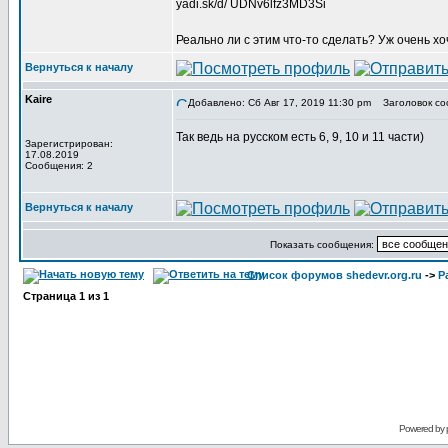
yadi.sk/d/ UDNv6lfz3MD3Si
Реально ли с этим что-то сделать? Уж очень 
Вернуться к началу
Kaire
Добавлено: Сб Авг 17, 2019 11:30 pm
Заголовок со
Так ведь на русском есть 6, 9, 10 и 11 части)
Зарегистрирован:
17.08.2019
Сообщения: 2
Вернуться к началу
Показать сообщения:
Список форумов shedevr.org.ru
->
Р
Страница
1
из
1
Powered by