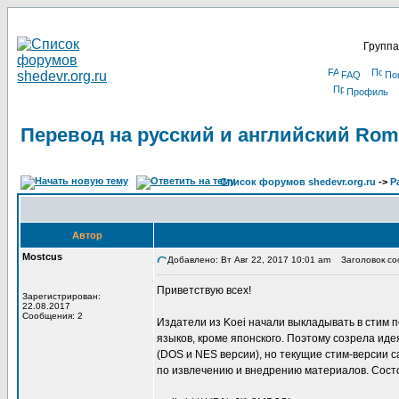
Группа
FAQ
По
Профиль
Перевод на русский и английский Roma
Список форумов shedevr.org.ru
->
Р
Автор
Mostcus
Добавлено: Вт Авг 22, 2017 10:01 am
Заголовок соо
Приветствую всех!
Зарегистрирован:
22.08.2017
Сообщения: 2
Издатели из Koei начали выкладывать в стим п
языков, кроме японского. Поэтому созрела иде
(DOS и NES версии), но текущие стим-версии с
по извлечению и внедрению материалов. Состо