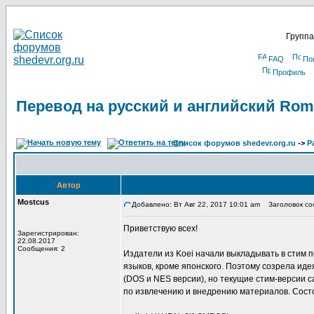
Группа
FAQ
По
Профиль
Перевод на русский и английский Roma
Список форумов shedevr.org.ru
->
Р
Автор
Mostcus
Добавлено: Вт Авг 22, 2017 10:01 am
Заголовок соо
Приветствую всех!
Зарегистрирован:
22.08.2017
Сообщения: 2
Издатели из Koei начали выкладывать в стим п
языков, кроме японского. Поэтому созрела иде
(DOS и NES версии), но текущие стим-версии с
по извлечению и внедрению материалов. Состо