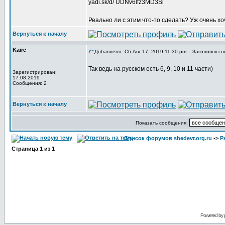
yadi.sk/d/ UDNv6lfz3MD3Si
Реально ли с этим что-то сделать? Уж очень 
Вернуться к началу
Kaire
Добавлено: Сб Авг 17, 2019 11:30 pm
Заголовок со
Так ведь на русском есть 6, 9, 10 и 11 части)
Зарегистрирован:
17.08.2019
Сообщения: 2
Вернуться к началу
Показать сообщения:
Список форумов shedevr.org.ru
->
Р
Страница
1
из
1
Powered by