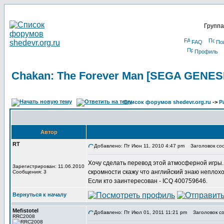
Группа
FAQ
По
Профиль
Chakan: The Forever Man [SEGA GENES
Список форумов shedevr.org.ru
->
Р
Автор
RT
Добавлено: Пт Июн 11, 2010 4:47 pm
Заголовок соо
Хочу сделать перевод этой атмосферной игры.
Зарегистрирован: 11.06.2010
скромности скажу что английский знаю неплохо)
Сообщения: 3
Если кто заинтересован - ICQ 400759646.
Вернуться к началу
Mefistotel
Добавлено: Пт Июл 01, 2011 11:21 pm
Заголовок со
RRC2008