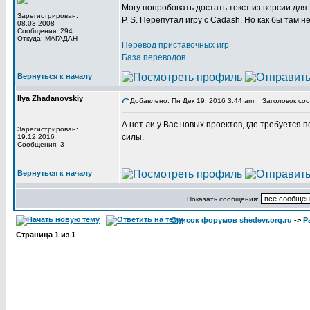
Могу попробовать достать текст из версии дл
Зарегистрирован:
P. S. Перепутал игру с Cadash. Но как бы там 
08.03.2008
Сообщения: 294
_________________
Откуда: МАГАДАН
Перевод приставочных игр
База переводов
Вернуться к началу
Ilya Zhadanovskiy
Добавлено: Пн Дек 19, 2016 3:44 am
Заголовок соо
А нет ли у Вас новых проектов, где требуется
Зарегистрирован:
силы.
19.12.2016
Сообщения: 3
Вернуться к началу
Показать сообщения:
Список форумов shedevr.org.ru
->
Р
Страница
1
из
1