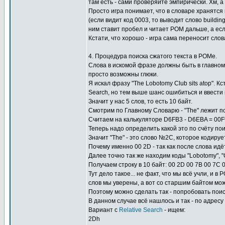
там есть - сами проверяйте эмпирически. Хм, а 
Просто игра понимает, что в словаре хранятся
(если видит код 0003, то выводит слово buildi
ним ставит пробел и читает РОМ дальше, а если
Кстати, что хорошо - игра сама переносит слова
4. Процедура поиска сжатого текста в РОМе.
Слова в искомой фразе должны быть в главном с
просто возможны глюки.
Я искал фразу "The Lobotomy Club sits atop". 
Search, но тем выше шанс ошибиться и ввести 
Значит у нас 5 слов, то есть 10 байт.
Смотрим по Главному Словарю - "The" лежит по
Считаем на калькуляторе D6FB3 - D6EBA = 00F
Теперь надо определить какой это по счёту пои
Значит "The" - это слово №2C, которое кодирует
Почему именно 00 2D - так как после слова идё
Далее точно так же находим коды "Lobotomy", "Clu
Получаем строку в 10 байт: 00 2D 00 7B 00 7C 
Тут дело такое... не факт, что мы всё учли, и 
слов мы уверены, а вот со старшим байтом мож
Поэтому можно сделать так - попробовать по
В данном случае всё нашлось и так - по адресу
Вариант с
Relative Search
- ищем:
2Dh