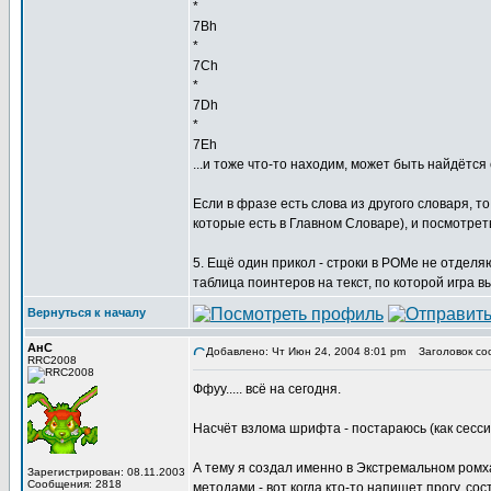
*
7Bh
*
7Ch
*
7Dh
*
7Eh
...и тоже что-то находим, может быть найдётся
Если в фразе есть слова из другого словаря, т
которые есть в Главном Словаре), и посмотреть
5. Ещё один прикол - строки в РОМе не отделяю
таблица поинтеров на текст, по которой игра в
Вернуться к началу
АнС
Добавлено: Чт Июн 24, 2004 8:01 pm
Заголовок со
RRC2008
Ффуу..... всё на сегодня.
Насчёт взлома шрифта - постараюсь (как сесси
А тему я создал именно в Экстремальном ромх
Зарегистрирован: 08.11.2003
Сообщения: 2818
методами - вот когда кто-то напишет прогу, с