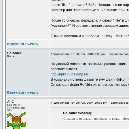
слово "little" - размер 6 байт. Находиться по 
Поинтер для "little" например 02h значит поинт
После того как мы переделали слово "little" в 
"маленький". И соответственно смещаем адрес
С выше описаным я проблем не вижу... Можно б
Вернуться к началу
Crusader
Добавлено: Вт Окт 05, 2004 6:06 pm
Заголовок соо
Гость
На данный момент готов только распаковщик... 
расспаковывает...
http://bpks.ru/pakunp.rar
В командной строке давайте ему файл RoP.bin 
Он создаст файл RoP.bin.txt. в нем все, что ему
Вернуться к началу
АнС
Добавлено: Вт Окт 05, 2004 10:35 pm
Заголовок со
RRC2008
Crusader писал(а):
С выше описаным я проблем не вижу... Можн