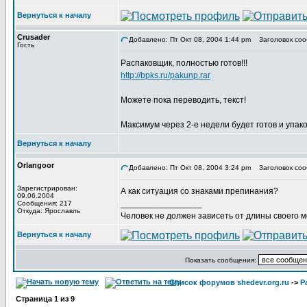
Вернуться к началу
Crusader
Добавлено: Пт Окт 08, 2004 1:44 pm
Заголовок соо
Гость
Распаковщик, полностью готов!!!
http://bpks.ru/pakunp.rar
Можете пока переводить, текст!
Максимум через 2-е недели будет готов и упак
Вернуться к началу
Orlangoor
Добавлено: Пт Окт 08, 2004 3:24 pm
Заголовок соо
Зарегистрирован:
А как ситуация со знаками препинания?
09.06.2004
_________________
Сообщения: 217
Откуда: Ярославль
Человек не должен зависеть от длины своего 
Вернуться к началу
Показать сообщения:
Список форумов shedevr.org.ru
->
Р
Страница
1
из
9