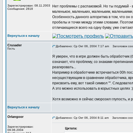
Зарегистрирован: 08.11.2003
Нет проблемы с распаковкой. Но ты подумай - в 
Сообщения: 2818
маленькое, маленьких, маленьким, маленькими, 
Особенность данного алгоритма в том, что он о
пробелы и точки между этими словами. Поэтому,
отличающиеся всего на одну букву, уже считаю
Вернуться к началу
Crusader
Добавлено: Ср Окт 06, 2004 7:17 am
Заголовок соо
Гость
Я уверен, что в игре должен быть обработчик (б
означает, что проблему, со знаками препинани
реагировать...
Например в обработчике встречаеться 00h посл
несуществующим в сравнении обработчика, вряд 
присвоить ему, вот такой символ "". Следоват
А это можно использовать в корыстных целях :)
Хотя возможно я сейчас сморозил глупость, и р
Вернуться к началу
Orlangoor
Добавлено: Ср Окт 06, 2004 8:11 am
Заголовок соо
Зарегистрирован:
Цитата:
09.06.2004