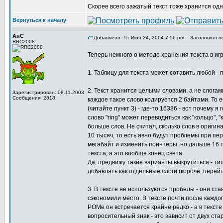
Скорее всего зажатый текст тоже хранится одни
Вернуться к началу
АнС
Добавлено: Чт Июн 24, 2004 7:56 pm
Заголовок со
RRC2008
Теперь немного о методе хранения текста в игр
1. Таблицу для текста может сотавить любой -
2. Текст хранится целыми словами, а не слогам
Зарегистрирован: 08.11.2003
Сообщения: 2818
каждое такое слово кодируется 2 байтами. То 
(читайте пункт 3) - где-то 16386 - вот почему я
слово "ring" может переводиться как "кольцо", "к
больше слов. Не считал, сколько слов в оригин
10 тысяч, то есть явно будут проблемы при пе
мегабайт и изменить поинтеры, но дальше 16 т
текста, а это вообще конец света.
Да, предвижу такие варианты выкрутиться - тип
добавлять как отдельные слоги (короче, перейти
3. В тексте не используются пробелы - они ст
сэкономили место. В тексте почти после каждог
РОМе он встречается крайне редко - а в тексте 
вопросительный знак - это зависит от двух старши