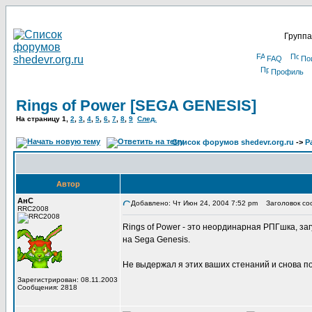
Группа
FAQ
По
Профиль
Rings of Power [SEGA GENESIS]
На страницу
1
,
2
,
3
,
4
,
5
,
6
,
7
,
8
,
9
След.
Список форумов shedevr.org.ru
->
Р
Автор
АнС
Добавлено: Чт Июн 24, 2004 7:52 pm
Заголовок соо
RRC2008
Rings of Power - это неординарная РПГшка, за
на Sega Genesis.
Не выдержал я этих ваших стенаний и снова п
Зарегистрирован: 08.11.2003
Сообщения: 2818