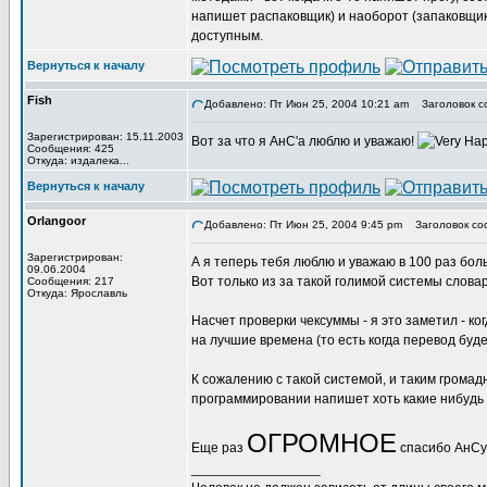
напишет распаковщик) и наоборот (запаковщик)
доступным.
Вернуться к началу
Fish
Добавлено: Пт Июн 25, 2004 10:21 am
Заголовок с
Зарегистрирован: 15.11.2003
Вот за что я АнС'а люблю и уважаю!
Сообщения: 425
Откуда: издалека...
Вернуться к началу
Orlangoor
Добавлено: Пт Июн 25, 2004 9:45 pm
Заголовок со
Зарегистрирован:
А я теперь тебя люблю и уважаю в 100 раз бо
09.06.2004
Вот только из за такой голимой системы слова
Сообщения: 217
Откуда: Ярославль
Насчет проверки чексуммы - я это заметил - к
на лучшие времена (то есть когда перевод буд
К сожалению с такой системой, и таким громад
программировании напишет хоть какие нибудь
ОГРОМНОЕ
Еще раз
спасибо АнСу!
_________________