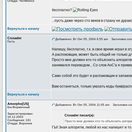
Откуда: Челябинск
бесплатно?
_________________
...пусть даже через сто веков в страну не дураков
Вернуться к началу
Crusader
Добавлено: Вт Окт 05, 2004 6:55 am
Заголовок соо
Гость
Напишу, бесплатно, т.к. в свое время играл в 
А распоковщик, может быть общий не только для
Просто мне должен кто-то объяснить алгоритм 
занимался переводом... Со слов АнС'а я приме
Само собой это будет и распаковщик и запаков
Вам останеться, только указать коды букв(расп
Вернуться к началу
Amorpho[US]
Добавлено: Вт Окт 05, 2004 11:05 am
Заголовок со
БесФорменный
Зарегистрирован:
Crusader писал(а):
16.12.2003
Сообщения: 161
Просто мне должен кто-то объяснить алгорит
Откуда: Воронеж
ГЫ! Зная алгоритм, любой из нас напишет и то 