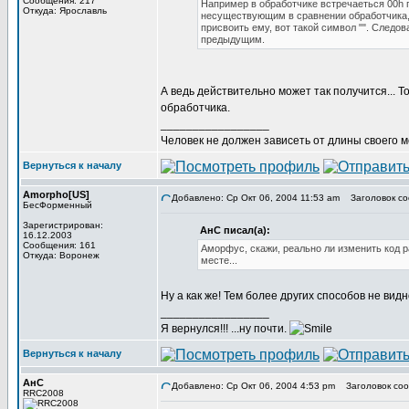
Сообщения: 217
Например в обработчике встречаеться 00h п
Откуда: Ярославль
несуществующим в сравнении обработчика, вр
присвоить ему, вот такой символ "". Следо
предыдущим.
А ведь действительно может так получится... 
обработчика.
_________________
Человек не должен зависеть от длины своего 
Вернуться к началу
Amorpho[US]
Добавлено: Ср Окт 06, 2004 11:53 am
Заголовок со
БесФорменный
Зарегистрирован:
АнС писал(а):
16.12.2003
Сообщения: 161
Аморфус, скажи, реально ли изменить код 
Откуда: Воронеж
месте...
Ну а как же! Тем более других способов не видн
_________________
Я вернулся!!! ...ну почти.
Вернуться к началу
АнС
Добавлено: Ср Окт 06, 2004 4:53 pm
Заголовок соо
RRC2008