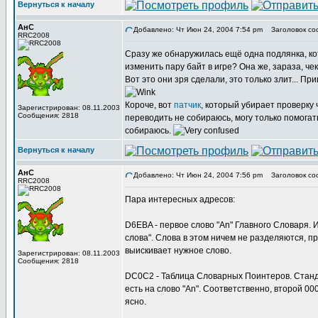
Вернуться к началу
АнС
Добавлено: Чт Июн 24, 2004 7:54 pm
Заголовок со
RRC2008
Сразу же обнаружилась ещё одна подлянка, ко
изменить пару байт в игре? Она же, зараза, ч
Вот это они зря сделали, это только злит... Пр
Короче, вот
патчик
, который убирает проверку 
Зарегистрирован: 08.11.2003
Сообщения: 2818
переводить не собираюсь, могу только помогат
собираюсь.
Вернуться к началу
АнС
Добавлено: Чт Июн 24, 2004 7:56 pm
Заголовок со
RRC2008
Пара интересных адресов:
D6EBA - первое слово "An" Главного Словаря. И
слова". Слова в этом ничем не разделяются, п
выискивает нужное слово.
Зарегистрирован: 08.11.2003
Сообщения: 2818
DC0C2 - Таблица Словарных Поинтеров. Станд
есть на слово "An". Соответственно, второй 000
ясно.