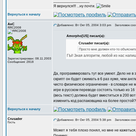
_________________
Я вернулся!!! ...ну почти.
Вернуться к началу
АнС
Добавлено: Вт Окт 05, 2004 3:03 pm
Заголовок соо
RRC2008
Amorpho[US] писал(а):
Crusader писал(а):
Просто мне должен кто-то объяснить
ГЫ! Зная алгоритм, любой из нас напише
Зарегистрирован: 08.11.2003
Сообщения: 2818
Да, программировать тут все умеют. Дело не в 
скрипт он будет сжимать в 6 раз хуже, чем англ
чисто физическое ограничение - в словаре не 
игре в русском переводе состоять только из 16
(весь текст) должна будет вместиться в 200 вот
изменить код распаковщика на более простой? 
Вернуться к началу
Crusader
Добавлено: Вт Окт 05, 2004 5:38 pm
Заголовок соо
Гость
Может я тебя плохо понял, но мне не кажеться,
Пример: