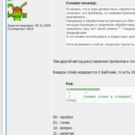
Crusader писал(а):
Я уверен, что в игре должен быть обработчик
означает, что проблему, со знаками препина
реагировать...
Например в обработчике встречаеться 00h п
несуществующим в сравнении обработчика, вр
Зарегистрирован: 08.11.2003
присвоить ему, вот такой символ "". Следо
Сообщения: 2818
предыдущим.
А это можно использовать в корыстных целя
Хотя возможно я сейчас сморозил глупость, 
Там другой метод расставления пробелов и точ
Каждое слово кодируется 2 байтами, то есть 16
Код:
AABBBBBBBBBBBBBB
^ ^
| [номер слова в словаре]
[код]
00 - пробел
01 - точка
10 - вопрос
11 - запятая