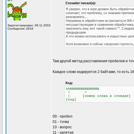
Crusader писал(а):
Я уверен, что в игре должен быть обработчик
означает, что проблему, со знаками препина
реагировать...
Например в обработчике встречаеться 00h п
несуществующим в сравнении обработчика, вр
Зарегистрирован: 08.11.2003
присвоить ему, вот такой символ "". Следо
Сообщения: 2818
предыдущим.
А это можно использовать в корыстных целя
Хотя возможно я сейчас сморозил глупость, 
Там другой метод расставления пробелов и точ
Каждое слово кодируется 2 байтами, то есть 16
Код:
AABBBBBBBBBBBBBB
^ ^
| [номер слова в словаре]
[код]
00 - пробел
01 - точка
10 - вопрос
11 - запятая