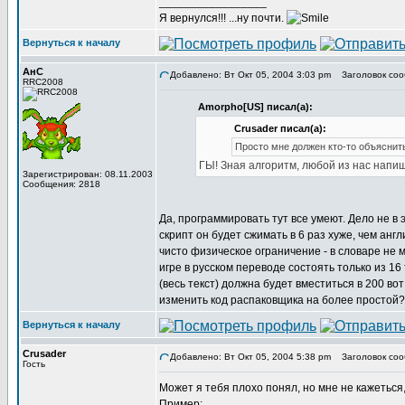
_________________
Я вернулся!!! ...ну почти.
Вернуться к началу
АнС
Добавлено: Вт Окт 05, 2004 3:03 pm
Заголовок соо
RRC2008
Amorpho[US] писал(а):
Crusader писал(а):
Просто мне должен кто-то объяснить
ГЫ! Зная алгоритм, любой из нас напише
Зарегистрирован: 08.11.2003
Сообщения: 2818
Да, программировать тут все умеют. Дело не в 
скрипт он будет сжимать в 6 раз хуже, чем англ
чисто физическое ограничение - в словаре не 
игре в русском переводе состоять только из 16
(весь текст) должна будет вместиться в 200 вот
изменить код распаковщика на более простой? 
Вернуться к началу
Crusader
Добавлено: Вт Окт 05, 2004 5:38 pm
Заголовок соо
Гость
Может я тебя плохо понял, но мне не кажеться,
Пример: