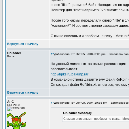
слово "little" - размер 6 байт. Находиться по 
Поинтер для "little" например 02h значит поинт
После того как мы переделали слово "little" в 
"маленький". И соответственно смещаем адрес
С выше описаным я проблем не вижу... Можно б
Вернуться к началу
Crusader
Добавлено: Вт Окт 05, 2004 6:06 pm
Заголовок соо
Гость
На данный момент готов только распаковщик... 
расспаковывает...
http://bpks.ru/pakunp.rar
В командной строке давайте ему файл RoP.bin 
Он создаст файл RoP.bin.txt. в нем все, что ему
Вернуться к началу
АнС
Добавлено: Вт Окт 05, 2004 10:35 pm
Заголовок со
RRC2008
Crusader писал(а):
С выше описаным я проблем не вижу... Можн