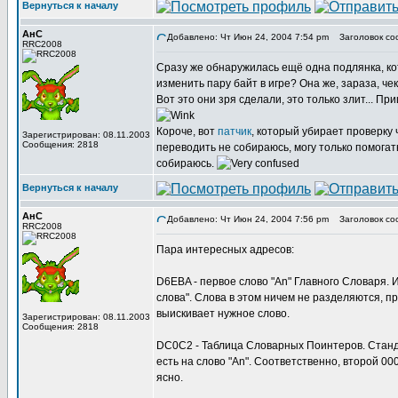
Вернуться к началу
АнС
Добавлено: Чт Июн 24, 2004 7:54 pm
Заголовок со
RRC2008
Сразу же обнаружилась ещё одна подлянка, ко
изменить пару байт в игре? Она же, зараза, ч
Вот это они зря сделали, это только злит... Пр
Короче, вот
патчик
, который убирает проверку 
Зарегистрирован: 08.11.2003
Сообщения: 2818
переводить не собираюсь, могу только помогат
собираюсь.
Вернуться к началу
АнС
Добавлено: Чт Июн 24, 2004 7:56 pm
Заголовок со
RRC2008
Пара интересных адресов:
D6EBA - первое слово "An" Главного Словаря. И
слова". Слова в этом ничем не разделяются, п
выискивает нужное слово.
Зарегистрирован: 08.11.2003
Сообщения: 2818
DC0C2 - Таблица Словарных Поинтеров. Станд
есть на слово "An". Соответственно, второй 000
ясно.