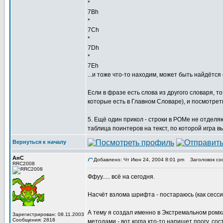
*
7Bh
*
7Ch
*
7Dh
*
7Eh
...и тоже что-то находим, может быть найдётся
Если в фразе есть слова из другого словаря, т
которые есть в Главном Словаре), и посмотреть
5. Ещё один прикол - строки в РОМе не отделяю
таблица поинтеров на текст, по которой игра в
Вернуться к началу
АнС
Добавлено: Чт Июн 24, 2004 8:01 pm
Заголовок со
RRC2008
Ффуу..... всё на сегодня.
Насчёт взлома шрифта - постараюсь (как сесси
А тему я создал именно в Экстремальном ромх
Зарегистрирован: 08.11.2003
Сообщения: 2818
методами - вот когда кто-то напишет прогу, с