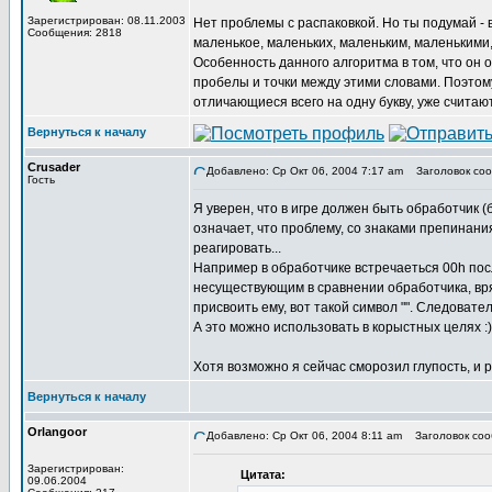
Зарегистрирован: 08.11.2003
Нет проблемы с распаковкой. Но ты подумай - в 
Сообщения: 2818
маленькое, маленьких, маленьким, маленькими, 
Особенность данного алгоритма в том, что он о
пробелы и точки между этими словами. Поэтому,
отличающиеся всего на одну букву, уже считаю
Вернуться к началу
Crusader
Добавлено: Ср Окт 06, 2004 7:17 am
Заголовок соо
Гость
Я уверен, что в игре должен быть обработчик (б
означает, что проблему, со знаками препинани
реагировать...
Например в обработчике встречаеться 00h посл
несуществующим в сравнении обработчика, вряд 
присвоить ему, вот такой символ "". Следоват
А это можно использовать в корыстных целях :)
Хотя возможно я сейчас сморозил глупость, и р
Вернуться к началу
Orlangoor
Добавлено: Ср Окт 06, 2004 8:11 am
Заголовок соо
Зарегистрирован:
Цитата:
09.06.2004