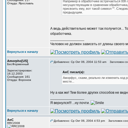
Сообщения: 217
Например в обработчике встречаеться 00h п
Откуда: Ярославль
несуществующим в сравнении обработчика, вр
присвоить ему, вот такой символ "". Следо
предыдущим.
А ведь действительно может так получится... 
обработчика.
_________________
Человек не должен зависеть от длины своего 
Вернуться к началу
Amorpho[US]
Добавлено: Ср Окт 06, 2004 11:53 am
Заголовок со
БесФорменный
Зарегистрирован:
АнС писал(а):
16.12.2003
Сообщения: 161
Аморфус, скажи, реально ли изменить код 
Откуда: Воронеж
месте...
Ну а как же! Тем более других способов не видн
_________________
Я вернулся!!! ...ну почти.
Вернуться к началу
АнС
Добавлено: Ср Окт 06, 2004 4:53 pm
Заголовок соо
RRC2008