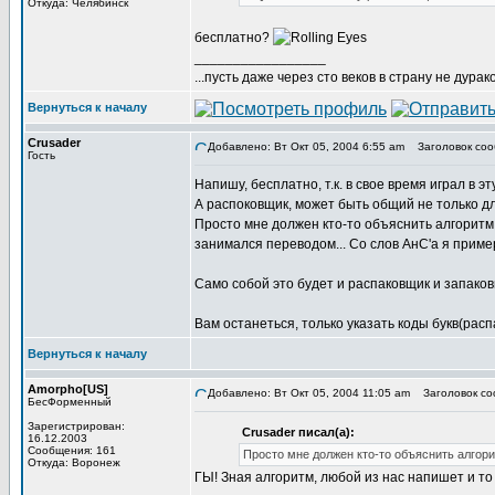
Откуда: Челябинск
бесплатно?
_________________
...пусть даже через сто веков в страну не дураков
Вернуться к началу
Crusader
Добавлено: Вт Окт 05, 2004 6:55 am
Заголовок соо
Гость
Напишу, бесплатно, т.к. в свое время играл в 
А распоковщик, может быть общий не только для
Просто мне должен кто-то объяснить алгоритм 
занимался переводом... Со слов АнС'а я приме
Само собой это будет и распаковщик и запаков
Вам останеться, только указать коды букв(расп
Вернуться к началу
Amorpho[US]
Добавлено: Вт Окт 05, 2004 11:05 am
Заголовок со
БесФорменный
Зарегистрирован:
Crusader писал(а):
16.12.2003
Сообщения: 161
Просто мне должен кто-то объяснить алгорит
Откуда: Воронеж
ГЫ! Зная алгоритм, любой из нас напишет и то 