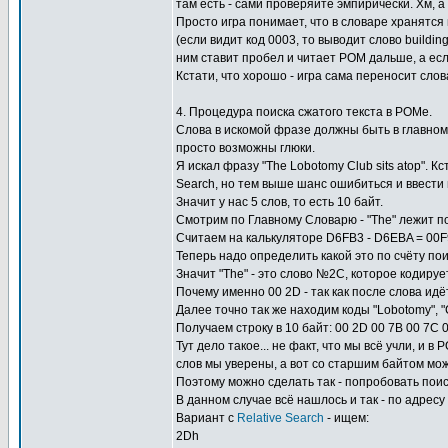
там есть - сами проверяйте эмпирически. Хм, а 
Просто игра понимает, что в словаре хранятся
(если видит код 0003, то выводит слово buildi
ним ставит пробел и читает РОМ дальше, а если
Кстати, что хорошо - игра сама переносит слова
4. Процедура поиска сжатого текста в РОМе.
Слова в искомой фразе должны быть в главном с
просто возможны глюки.
Я искал фразу "The Lobotomy Club sits atop". 
Search, но тем выше шанс ошибиться и ввести 
Значит у нас 5 слов, то есть 10 байт.
Смотрим по Главному Словарю - "The" лежит по
Считаем на калькуляторе D6FB3 - D6EBA = 00F
Теперь надо определить какой это по счёту пои
Значит "The" - это слово №2C, которое кодирует
Почему именно 00 2D - так как после слова идё
Далее точно так же находим коды "Lobotomy", "Clu
Получаем строку в 10 байт: 00 2D 00 7B 00 7C 
Тут дело такое... не факт, что мы всё учли, и 
слов мы уверены, а вот со старшим байтом мож
Поэтому можно сделать так - попробовать по
В данном случае всё нашлось и так - по адресу
Вариант с
Relative Search
- ищем:
2Dh