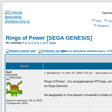
Группа
FAQ
По
Профиль
Rings of Power [SEGA GENESIS]
На страницу
1
,
2
,
3
,
4
,
5
,
6
,
7
,
8
,
9
След.
Список форумов shedevr.org.ru
->
Р
Автор
АнС
Добавлено: Чт Июн 24, 2004 7:52 pm
Заголовок соо
RRC2008
Rings of Power - это неординарная РПГшка, за
на Sega Genesis.
Не выдержал я этих ваших стенаний и снова п
Зарегистрирован: 08.11.2003
Сообщения: 2818