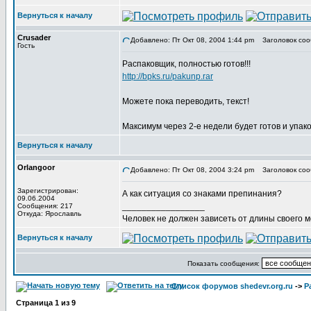
Вернуться к началу
Crusader
Добавлено: Пт Окт 08, 2004 1:44 pm
Заголовок соо
Гость
Распаковщик, полностью готов!!!
http://bpks.ru/pakunp.rar
Можете пока переводить, текст!
Максимум через 2-е недели будет готов и упак
Вернуться к началу
Orlangoor
Добавлено: Пт Окт 08, 2004 3:24 pm
Заголовок соо
Зарегистрирован:
А как ситуация со знаками препинания?
09.06.2004
_________________
Сообщения: 217
Откуда: Ярославль
Человек не должен зависеть от длины своего 
Вернуться к началу
Показать сообщения:
Список форумов shedevr.org.ru
->
Р
Страница
1
из
9