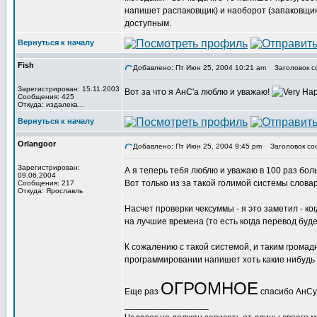
напишет распаковщик) и наоборот (запаковщик)
доступным.
Вернуться к началу
Fish
Добавлено: Пт Июн 25, 2004 10:21 am
Заголовок с
Зарегистрирован: 15.11.2003
Вот за что я АнС'а люблю и уважаю!
Сообщения: 425
Откуда: издалека...
Вернуться к началу
Orlangoor
Добавлено: Пт Июн 25, 2004 9:45 pm
Заголовок со
Зарегистрирован:
А я теперь тебя люблю и уважаю в 100 раз бо
09.06.2004
Вот только из за такой голимой системы слова
Сообщения: 217
Откуда: Ярославль
Насчет проверки чексуммы - я это заметил - к
на лучшие времена (то есть когда перевод буд
К сожалению с такой системой, и таким громад
программировании напишет хоть какие нибудь
ОГРОМНОЕ
Еще раз
спасибо АнСу!
_________________