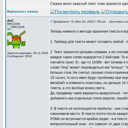
Скорее всего зажатый текст тоже хранится одни
Вернуться к началу
АнС
Добавлено: Чт Июн 24, 2004 7:56 pm
Заголовок со
RRC2008
Теперь немного о методе хранения текста в игр
1. Таблицу для текста может сотавить любой -
2. Текст хранится целыми словами, а не слогам
Зарегистрирован: 08.11.2003
Сообщения: 2818
каждое такое слово кодируется 2 байтами. То 
(читайте пункт 3) - где-то 16386 - вот почему я
слово "ring" может переводиться как "кольцо", "к
больше слов. Не считал, сколько слов в оригин
10 тысяч, то есть явно будут проблемы при пе
мегабайт и изменить поинтеры, но дальше 16 т
текста, а это вообще конец света.
Да, предвижу такие варианты выкрутиться - тип
добавлять как отдельные слоги (короче, перейти
3. В тексте не используются пробелы - они ст
сэкономили место. В тексте почти после каждог
РОМе он встречается крайне редко - а в тексте 
вопросительный знак - это зависит от двух старши