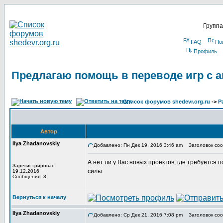
Группа
FAQ
По
Профиль
Предлагаю помощь в переводе игр с а
Список форумов shedevr.org.ru
->
Р
Автор
Ilya Zhadanovskiy
Добавлено: Пн Дек 19, 2016 3:46 am
Заголовок сооб
А нет ли у Вас новых проектов, где требуется
Зарегистрирован:
силы.
19.12.2016
Сообщения: 3
Вернуться к началу
Ilya Zhadanovskiy
Добавлено: Ср Дек 21, 2016 7:08 pm
Заголовок соо