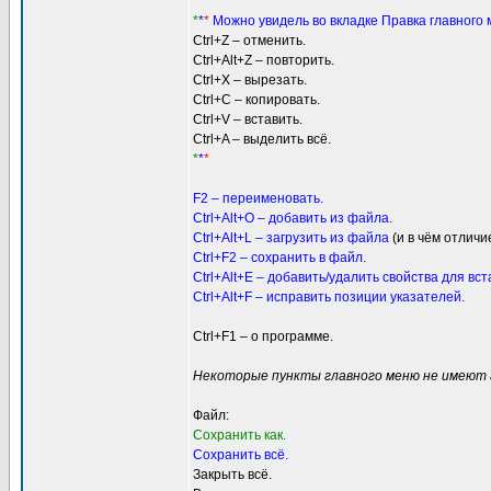
*
*
*
Можно увидель во вкладке Правка главного
Ctrl+Z – отменить.
Ctrl+Alt+Z – повторить.
Ctrl+X – вырезать.
Ctrl+C – копировать.
Ctrl+V – вставить.
Ctrl+A – выделить всё.
*
*
*
F2 – переименовать.
Ctrl+Alt+O – добавить из файла.
Ctrl+Alt+L – загрузить из файла
(и в чём отлич
Ctrl+F2 – сохранить в файл.
Ctrl+Alt+E – добавить/удалить свойства для вст
Ctrl+Alt+F – исправить позиции указателей.
Ctrl+F1 – о программе.
Некоторые пункты главного меню не имеют 
Файл:
Cохранить как.
Cохранить всё.
Закрыть всё.