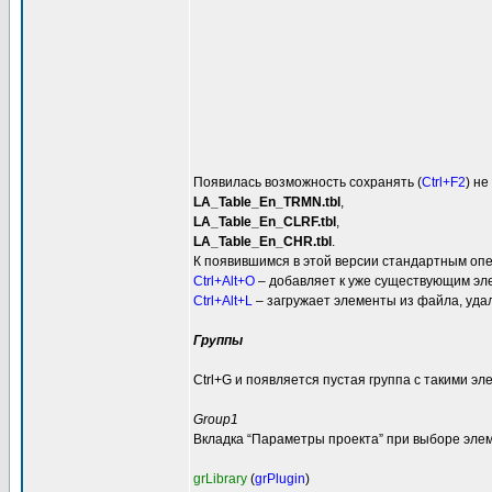
Появилась возможность сохранять (
Ctrl+F2
) не
LA_Table_En_TRMN.tbl
,
LA_Table_En_CLRF.tbl
,
LA_Table_En_CHR.tbl
.
К появившимся в этой версии стандартным оп
Ctrl+Alt+O
– добавляет к уже существующим эле
Ctrl+Alt+L
– загружает элементы из файла, уда
Группы
Ctrl+G и появляется пустая группа с такими эл
Group1
Вкладка “Параметры проекта” при выборе элем
grLibrary
(
grPlugin
)