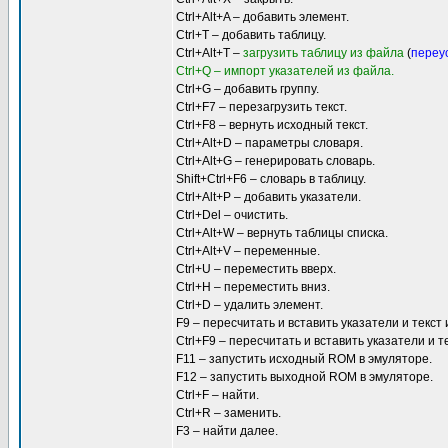
Ctrl+Alt+A – добавить элемент.
Ctrl+T – добавить таблицу.
Ctrl+Alt+T –
загрузить таблицу из файла
(
переу
Ctrl+Q – импорт указателей из файла.
Ctrl+G – добавить группу.
Ctrl+F7 – перезагрузить текст.
Ctrl+F8 – вернуть исходный текст.
Ctrl+Alt+D – параметры словаря.
Ctrl+Alt+G – генерировать словарь.
Shift+Ctrl+F6 – словарь в таблицу.
Ctrl+Alt+P – добавить указатели.
Ctrl+Del – очистить.
Ctrl+Alt+W – вернуть таблицы списка.
Ctrl+Alt+V – переменные.
Ctrl+U – переместить вверх.
Ctrl+H – переместить вниз.
Ctrl+D – удалить элемент.
F9 – пересчитать и вставить указатели и текст
Ctrl+F9 – пересчитать и вставить указатели и 
F11 – запустить исходный ROM в эмуляторе.
F12 – запустить выходной ROM в эмуляторе.
Ctrl+F – найти.
Ctrl+R – заменить.
F3 – найти далее.