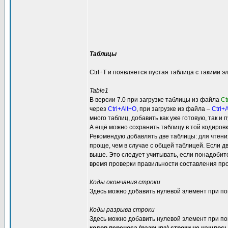
Таблицы
Ctrl+T и появляется пустая таблица с такими 
Table1
В версии 7.0 при загрузке таблицы из файла
Ct
через
Ctrl+Alt+O
, при загрузке из файла –
Ctrl+
много таблиц, добавить как уже готовую, так и п
А ещё можно сохранить таблицу в той кодировк
Рекомендую добавлять две таблицы: для чтения 
проще, чем в случае с общей таблицей. Если д
выше. Это следует учитывать, если понадобитс
время проверки правильности составления про
Коды окончания строки
Здесь можно добавить нулевой элемент при пом
Коды разрыва строки
Здесь можно добавить нулевой элемент при пом