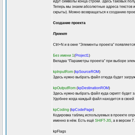
идут символы конца строки. Здесь таковых пол
Теперь мы знаем абсолютные адреса текстов и
скрыты). Можно возвращаться к созданию проек
Создание проекта
Проект
Ctrl+N и в окне “Элементы проекта” появляется
Без имени 1
(
Project1
)
Вкладка “Параметры проекта” при выборе эле
kpInputRom
(
kpSourceROM
)
Здесь нужно выбрать файл откуда будет загру
kpOutputRom
(
kpDestinationROM
)
Здесь нужно выбрать файл куда скрипт будет 
Удобнее когда каждый файл находится в своей 
kpCoding
(
kpCodePage
)
Кодировка таблиц используемых в проекте опр
именно в нём. Есть ещё
SHIFT-JIS
, а в версии 
kpFlags