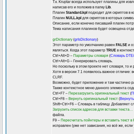
Т.к. Kruptar всегда использует плагины для и
написав его и положив в папку
Lib
.
Плагин
Standard.kpl
подходит для скриптов в к
Плагин
NULL.kpl
для скриптов в которых символ
Описание, если конечно писавший плагин потру
Тема написания плагинов будет освещена отде
grDictionary
(
grIsDictionary
)
Этот параметр по умолчанию равен
FALSE
и о
являться. Когда этот параметр
TRUE
в контекс
Ctrl+Alt+D –
Параметры словаря
(
Словарь DTE
Ctrl+Alt+G – Генерировать словарь.
Но поскольку в этом проекте нет словаря, то 
Хотя в версии 7.1 появилось важное отличие: 
CLRF.
Возможно, будет приложение и там частично ра
Также контекстное меню данного элемента сод
Ctrl+F7 –
Перезагрузить оригинальный текст
(
П
Ctrl+F8 –
Вернуть оригинальный текст
(
Вернуть
Shift+Ctrl+F6 – Словарь в таблицу. Добавляет
Загрузить список адресов для вставки текста…
файла.
F9 –
Пересчитать пойнтеры и вставить текст в
исправлен (уже нет зависания, но всё же, есл