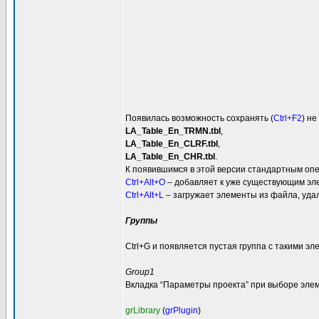
Появилась возможность сохранять (
Ctrl+F2
) не
LA_Table_En_TRMN.tbl
,
LA_Table_En_CLRF.tbl
,
LA_Table_En_CHR.tbl
.
К появившимся в этой версии стандартным оп
Ctrl+Alt+O
– добавляет к уже существующим эле
Ctrl+Alt+L
– загружает элементы из файла, уда
Группы
Ctrl+G и появляется пустая группа с такими эл
Group1
Вкладка “Параметры проекта” при выборе элем
grLibrary
(
grPlugin
)