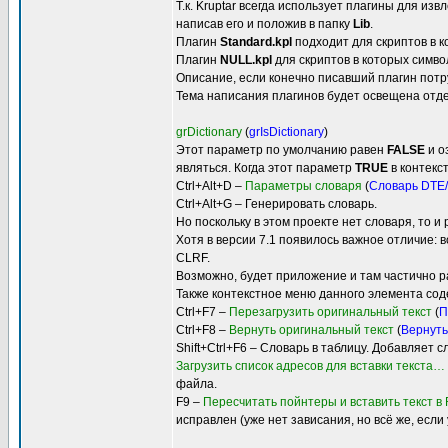
Т.к. Kruptar всегда использует плагины для и
написав его и положив в папку
Lib
.
Плагин
Standard.kpl
подходит для скриптов в к
Плагин
NULL.kpl
для скриптов в которых символ
Описание, если конечно писавший плагин потру
Тема написания плагинов будет освещена отде
grDictionary
(
grIsDictionary
)
Этот параметр по умолчанию равен
FALSE
и о
являться. Когда этот параметр
TRUE
в контекс
Ctrl+Alt+D –
Параметры словаря
(
Словарь DTE
Ctrl+Alt+G – Генерировать словарь.
Но поскольку в этом проекте нет словаря, то 
Хотя в версии 7.1 появилось важное отличие: 
CLRF.
Возможно, будет приложение и там частично ра
Также контекстное меню данного элемента сод
Ctrl+F7 –
Перезагрузить оригинальный текст
(
П
Ctrl+F8 –
Вернуть оригинальный текст
(
Вернуть
Shift+Ctrl+F6 – Словарь в таблицу. Добавляет
Загрузить список адресов для вставки текста…
файла.
F9 –
Пересчитать пойнтеры и вставить текст в
исправлен (уже нет зависания, но всё же, есл