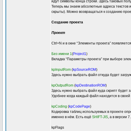
идут символы конца строки. Здесь таковых пол
Теперь мы знаем абсолютные адреса текстов и
скрыты). Можно возвращаться к созданию проек
Создание проекта
Проект
Ctrl+N и в окне “Элементы проекта” появляется
Без имени 1
(
Project1
)
Вкладка “Параметры проекта” при выборе эле
kpInputRom
(
kpSourceROM
)
Здесь нужно выбрать файл откуда будет загру
kpOutputRom
(
kpDestinationROM
)
Здесь нужно выбрать файл куда скрипт будет 
Удобнее когда каждый файл находится в своей 
kpCoding
(
kpCodePage
)
Кодировка таблиц используемых в проекте опр
именно в нём. Есть ещё
SHIFT-JIS
, а в версии 
kpFlags