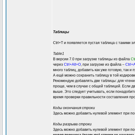
Таблицы
Ctrl+T и появляется пустая таблица с такими 
Table1
В версии 7.0 при загрузке таблицы из файла
Ct
через
Ctrl+Alt+O
, при загрузке из файла –
Ctrl+
много таблиц, добавить как уже готовую, так и п
А ещё можно сохранить таблицу в той кодировк
Рекомендую добавлять две таблицы: для чтения 
проще, чем в случае с общей таблицей. Если д
выше. Это следует учитывать, если понадобитс
время проверки правильности составления про
Коды окончания строки
Здесь можно добавить нулевой элемент при пом
Коды разрыва строки
Здесь можно добавить нулевой элемент при пом