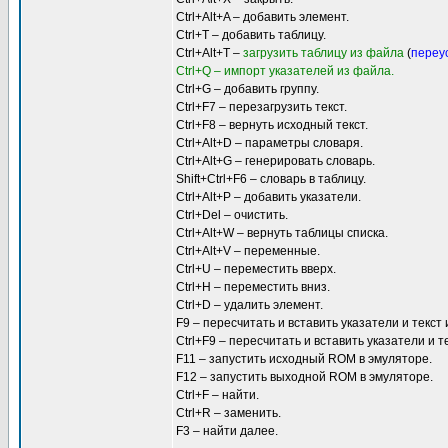
Ctrl+Alt+A – добавить элемент.
Ctrl+T – добавить таблицу.
Ctrl+Alt+T –
загрузить таблицу из файла
(
переу
Ctrl+Q – импорт указателей из файла.
Ctrl+G – добавить группу.
Ctrl+F7 – перезагрузить текст.
Ctrl+F8 – вернуть исходный текст.
Ctrl+Alt+D – параметры словаря.
Ctrl+Alt+G – генерировать словарь.
Shift+Ctrl+F6 – словарь в таблицу.
Ctrl+Alt+P – добавить указатели.
Ctrl+Del – очистить.
Ctrl+Alt+W – вернуть таблицы списка.
Ctrl+Alt+V – переменные.
Ctrl+U – переместить вверх.
Ctrl+H – переместить вниз.
Ctrl+D – удалить элемент.
F9 – пересчитать и вставить указатели и текст
Ctrl+F9 – пересчитать и вставить указатели и 
F11 – запустить исходный ROM в эмуляторе.
F12 – запустить выходной ROM в эмуляторе.
Ctrl+F – найти.
Ctrl+R – заменить.
F3 – найти далее.