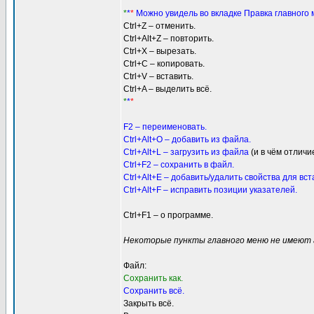
*
*
*
Можно увидель во вкладке Правка главного
Ctrl+Z – отменить.
Ctrl+Alt+Z – повторить.
Ctrl+X – вырезать.
Ctrl+C – копировать.
Ctrl+V – вставить.
Ctrl+A – выделить всё.
*
*
*
F2 – переименовать.
Ctrl+Alt+O – добавить из файла.
Ctrl+Alt+L – загрузить из файла
(и в чём отлич
Ctrl+F2 – сохранить в файл.
Ctrl+Alt+E – добавить/удалить свойства для вст
Ctrl+Alt+F – исправить позиции указателей.
Ctrl+F1 – о программе.
Некоторые пункты главного меню не имеют 
Файл:
Cохранить как.
Cохранить всё.
Закрыть всё.