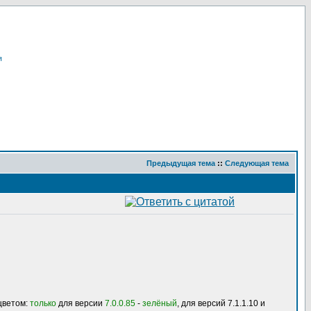
я
Предыдущая тема
::
Следующая тема
цветом:
только
для версии
7.0.0.85
-
зелёный
, для версий 7.1.1.10 и