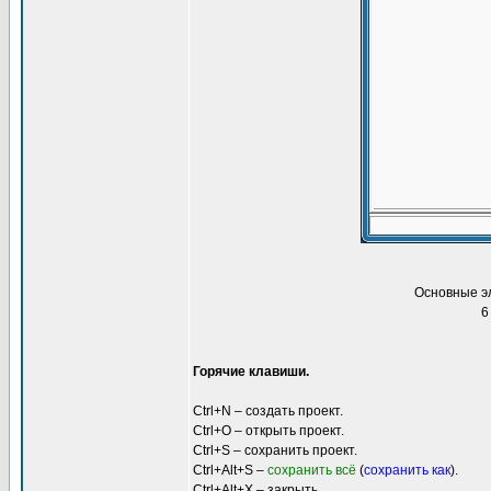
Основные эл
6
Горячие клавиши.
Ctrl+N – создать проект.
Ctrl+O – открыть проект.
Ctrl+S – сохранить проект.
Ctrl+Alt+S –
сохранить всё
(
сохранить как
).
Ctrl+Alt+X – закрыть.