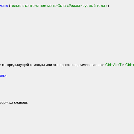
 меню
(
только в контекстном меню Окна «Редактируемый текст»
)
ие от предыдущей команды или это просто переименованные
Ctrl+Alt+T
и
Ctrl
авки.
горячих клавиш.