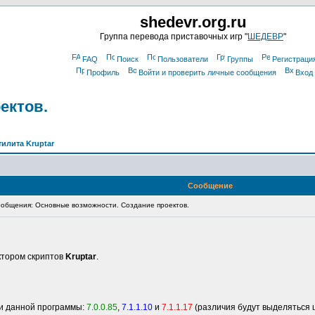
shedevr.org.ru
Группа перевода приставочных игр "
ШЕДЕВР
"
FAQ
Поиск
Пользователи
Группы
Регистраци
Профиль
Войти и проверить личные сообщения
Вход
ектов.
тилита Kruptar
Сообщение
общения: Основные возможности. Создание проектов.
ктором скриптов
Kruptar
.
и данной программы:
7.0.0.85
,
7.1.1.10
и
7.1.1.17
(различия будут выделяться 