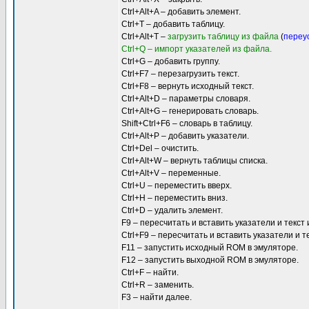
Ctrl+Alt+A – добавить элемент.
Ctrl+T – добавить таблицу.
Ctrl+Alt+T –
загрузить таблицу из файла
(
переу
Ctrl+Q – импорт указателей из файла.
Ctrl+G – добавить группу.
Ctrl+F7 – перезагрузить текст.
Ctrl+F8 – вернуть исходный текст.
Ctrl+Alt+D – параметры словаря.
Ctrl+Alt+G – генерировать словарь.
Shift+Ctrl+F6 – словарь в таблицу.
Ctrl+Alt+P – добавить указатели.
Ctrl+Del – очистить.
Ctrl+Alt+W – вернуть таблицы списка.
Ctrl+Alt+V – переменные.
Ctrl+U – переместить вверх.
Ctrl+H – переместить вниз.
Ctrl+D – удалить элемент.
F9 – пересчитать и вставить указатели и текст
Ctrl+F9 – пересчитать и вставить указатели и 
F11 – запустить исходный ROM в эмуляторе.
F12 – запустить выходной ROM в эмуляторе.
Ctrl+F – найти.
Ctrl+R – заменить.
F3 – найти далее.