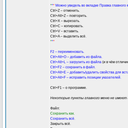
*
*
*
Можно увидель во вкладке Правка главного
Ctrl+Z – отменить.
Ctrl+Alt+Z – повторить.
Ctrl+X – вырезать.
Ctrl+C – копировать.
Ctrl+V – вставить.
Ctrl+A – выделить всё.
*
*
*
F2 – переименовать.
Ctrl+Alt+O – добавить из файла.
Ctrl+Alt+L – загрузить из файла
(и в чём отлич
Ctrl+F2 – сохранить в файл.
Ctrl+Alt+E – добавить/удалить свойства для вст
Ctrl+Alt+F – исправить позиции указателей.
Ctrl+F1 – о программе.
Некоторые пункты главного меню не имеют 
Файл:
Cохранить как.
Cохранить всё.
Закрыть всё.