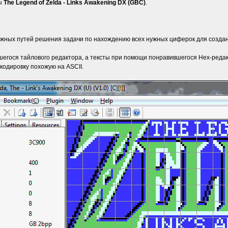
ры
The Legend of Zelda - Links Awakening DX (GBC)
.
ожных путей решения задачи по нахождению всех нужных циферок для создани
ося тайлового редактора, а тексты при помощи понравившегося Hex-редакто
 кодировку похожую на ASCII.