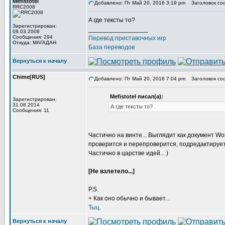
Mefistotel
Добавлено: Пт Май 20, 2016 3:19 pm
Заголовок со
RRC2008
А где тексты то?
Зарегистрирован:
_________________
08.03.2008
Сообщения: 294
Перевод приставочных игр
Откуда: МАГАДАН
База переводов
Вернуться к началу
Chime[RUS]
Добавлено: Пт Май 20, 2016 7:04 pm
Заголовок со
Mefistotel писал(а):
Зарегистрирован:
31.08.2014
А где тексты то?
Сообщения: 11
Частично на винте... Выглядит как документ W
проверится и перепроверится, подредактируетс
Частично в царстве идей... )
[Не взлетело...]
P.S.
+ Как оно обычно и бывает...
Тыц
.
Вернуться к началу