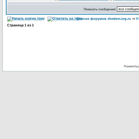
Показать сообщения:
Список форумов shedevr.org.ru
->
У
Страница
1
из
1
Powered by