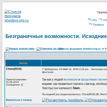
Группа
FAQ
По
Профиль
Безграничные возможности. Исходник
Список форумов shedevr.org.ru
->
У
Автор
Chime[RUS]
Добавлено: Сб Май 14, 2016 2:10 pm
Заголовок соо
фантазия.
Так как у людей
возникали
и
продолжают возни
Зарегистрирован:
31.08.2014
кодами: как правильно скачать сам код, необхо
Сообщения: 11
Текст(ы) (не напишет)
Slam
...
Последний раз редактировалось: Chime[RUS] (Вс Фев 03
Вернуться к началу