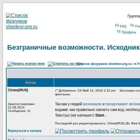
Группа
FAQ
По
Профиль
Безграничные возможности. Исходник
Список форумов shedevr.org.ru
->
У
Автор
Chime[RUS]
Добавлено: Сб Май 14, 2016 2:10 pm
Заголовок соо
фантазия.
Так как у людей
возникали
и
продолжают возни
Зарегистрирован:
31.08.2014
кодами: как правильно скачать сам код, необхо
Сообщения: 11
Текст(ы) (не напишет)
Slam
...
Последний раз редактировалось: Chime[RUS] (Вс Фев 03
Вернуться к началу