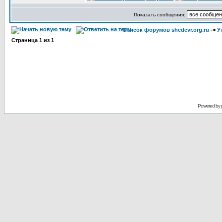
Показать сообщения:
Список форумов shedevr.org.ru
->
У
Страница
1
из
1
Powered by