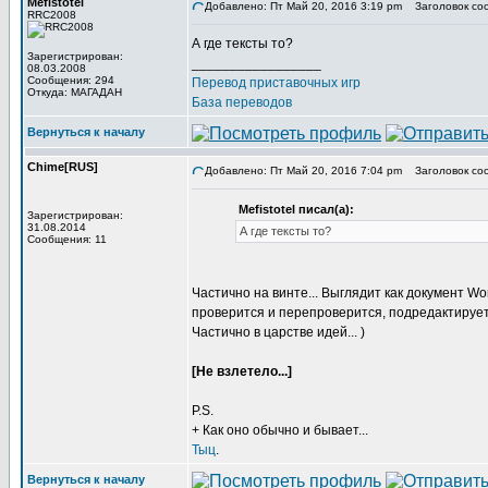
Mefistotel
Добавлено: Пт Май 20, 2016 3:19 pm
Заголовок со
RRC2008
А где тексты то?
Зарегистрирован:
_________________
08.03.2008
Сообщения: 294
Перевод приставочных игр
Откуда: МАГАДАН
База переводов
Вернуться к началу
Chime[RUS]
Добавлено: Пт Май 20, 2016 7:04 pm
Заголовок со
Mefistotel писал(а):
Зарегистрирован:
31.08.2014
А где тексты то?
Сообщения: 11
Частично на винте... Выглядит как документ W
проверится и перепроверится, подредактируетс
Частично в царстве идей... )
[Не взлетело...]
P.S.
+ Как оно обычно и бывает...
Тыц
.
Вернуться к началу