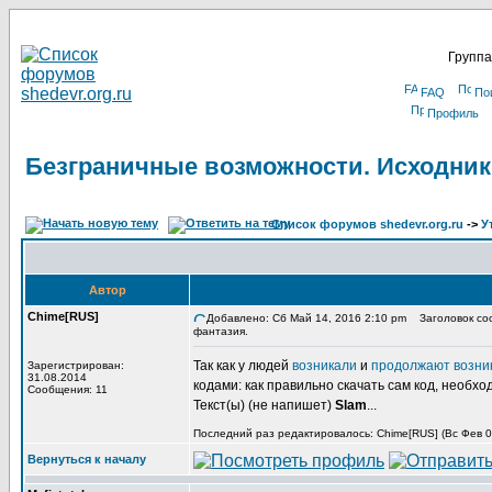
Группа
FAQ
По
Профиль
Безграничные возможности. Исходник
Список форумов shedevr.org.ru
->
У
Автор
Chime[RUS]
Добавлено: Сб Май 14, 2016 2:10 pm
Заголовок соо
фантазия.
Так как у людей
возникали
и
продолжают возни
Зарегистрирован:
31.08.2014
кодами: как правильно скачать сам код, необхо
Сообщения: 11
Текст(ы) (не напишет)
Slam
...
Последний раз редактировалось: Chime[RUS] (Вс Фев 03
Вернуться к началу