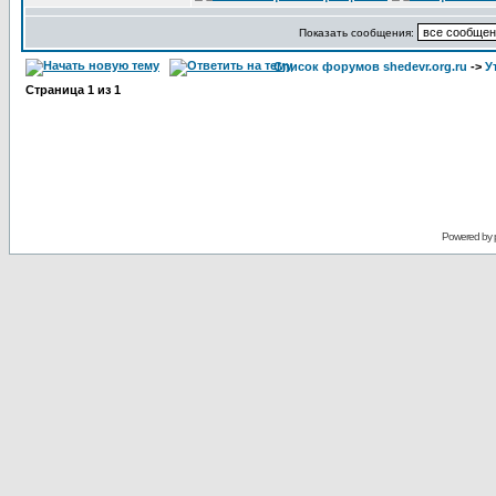
Показать сообщения:
Список форумов shedevr.org.ru
->
У
Страница
1
из
1
Powered by