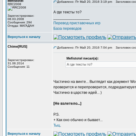
Mefistotel
Добавлено: Пт Май 20, 2016 3:19 pm
Заголовок со
RRC2008
А где тексты то?
Зарегистрирован:
_________________
08.03.2008
Сообщения: 294
Перевод приставочных игр
Откуда: МАГАДАН
База переводов
Вернуться к началу
Chime[RUS]
Добавлено: Пт Май 20, 2016 7:04 pm
Заголовок со
Mefistotel писал(а):
Зарегистрирован:
31.08.2014
А где тексты то?
Сообщения: 11
Частично на винте... Выглядит как документ W
проверится и перепроверится, подредактируетс
Частично в царстве идей... )
[Не взлетело...]
P.S.
+ Как оно обычно и бывает...
Тыц
.
Вернуться к началу