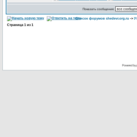
Показать сообщения:
Список форумов shedevr.org.ru
->
У
Страница
1
из
1
Powered by