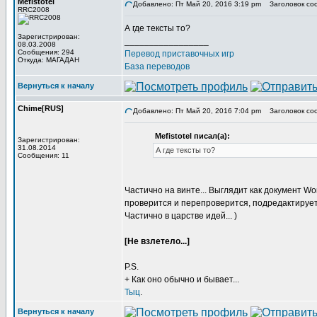
Mefistotel
Добавлено: Пт Май 20, 2016 3:19 pm
Заголовок со
RRC2008
А где тексты то?
Зарегистрирован:
_________________
08.03.2008
Сообщения: 294
Перевод приставочных игр
Откуда: МАГАДАН
База переводов
Вернуться к началу
Chime[RUS]
Добавлено: Пт Май 20, 2016 7:04 pm
Заголовок со
Mefistotel писал(а):
Зарегистрирован:
31.08.2014
А где тексты то?
Сообщения: 11
Частично на винте... Выглядит как документ W
проверится и перепроверится, подредактируетс
Частично в царстве идей... )
[Не взлетело...]
P.S.
+ Как оно обычно и бывает...
Тыц
.
Вернуться к началу