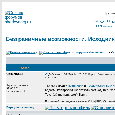
Группа
FAQ
По
Профиль
Безграничные возможности. Исходник
Список форумов shedevr.org.ru
->
У
Автор
Chime[RUS]
Добавлено: Сб Май 14, 2016 2:10 pm
Заголовок соо
фантазия.
Так как у людей
возникали
и
продолжают возни
Зарегистрирован:
31.08.2014
кодами: как правильно скачать сам код, необхо
Сообщения: 11
Текст(ы) (не напишет)
Slam
...
Последний раз редактировалось: Chime[RUS] (Вс Фев 03
Вернуться к началу