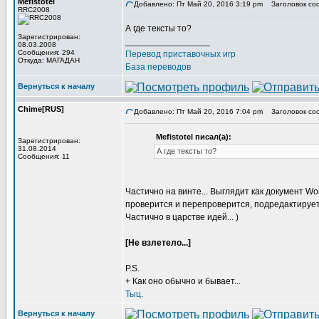
Mefistotel
Добавлено: Пт Май 20, 2016 3:19 pm
Заголовок со
RRC2008
А где тексты то?
Зарегистрирован:
_________________
08.03.2008
Сообщения: 294
Перевод приставочных игр
Откуда: МАГАДАН
База переводов
Вернуться к началу
Chime[RUS]
Добавлено: Пт Май 20, 2016 7:04 pm
Заголовок со
Mefistotel писал(а):
Зарегистрирован:
31.08.2014
А где тексты то?
Сообщения: 11
Частично на винте... Выглядит как документ W
проверится и перепроверится, подредактируетс
Частично в царстве идей... )
[Не взлетело...]
P.S.
+ Как оно обычно и бывает...
Тыц
.
Вернуться к началу