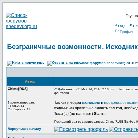
Группа
FAQ
По
Профиль
Безграничные возможности. Исходник
Список форумов shedevr.org.ru
->
У
Автор
Chime[RUS]
Добавлено: Сб Май 14, 2016 2:10 pm
Заголовок соо
фантазия.
Так как у людей
возникали
и
продолжают возни
Зарегистрирован:
31.08.2014
кодами: как правильно скачать сам код, необхо
Сообщения: 11
Текст(ы) (не напишет)
Slam
...
Последний раз редактировалось: Chime[RUS] (Вс Фев 03
Вернуться к началу