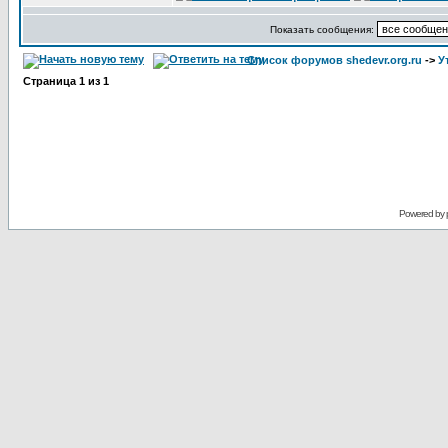
Показать сообщения:
Список форумов shedevr.org.ru
->
У
Страница
1
из
1
Powered by