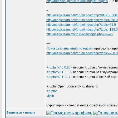
http://romhack.github.io/doc/kruptarPlugins/
- не п
+
http://magicteam.net/forum/index.php?PHPSESSI
http://magicteam.net/forum/index.php?topic=368.0
http://magicteam.net/forum/index.php?topic=21.0
http://magicteam.net/forum/index.php?topic=139.0
http://magicteam.mybb.ru/viewtopic.php?id=45
++
Поиск хекс-значений по маске
- пригодится при
http://magicteam.net/forum/index.php?topic=260.0
Kruptar.v7.0.0.85
- версия Kruptar с "нумерацией
Kruptar.v7.1.1.10
- версия Kruptar без "нумераци
Kruptar.v7.1.1.17
- версия Kruptar с "особой сор
Kruptar Open Source by Kusharami:
Kruptar
Mylib
Скрипторий (Что-то у юкоза с рекламой совсем в
Вернуться к началу