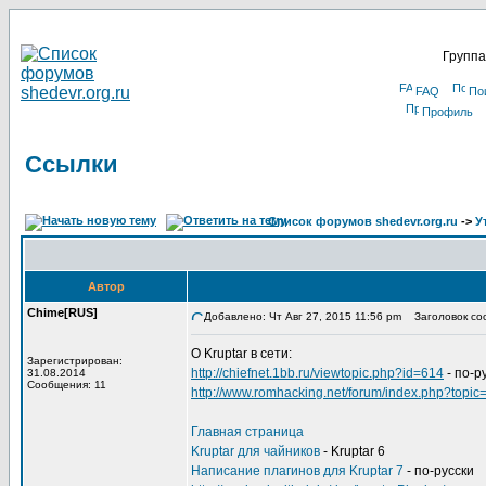
Группа
FAQ
По
Профиль
Ссылки
Список форумов shedevr.org.ru
->
У
Автор
Chime[RUS]
Добавлено: Чт Авг 27, 2015 11:56 pm
Заголовок со
О Kruptar в сети:
Зарегистрирован:
http://chiefnet.1bb.ru/viewtopic.php?id=614
- по-р
31.08.2014
Сообщения: 11
http://www.romhacking.net/forum/index.php?topic
Главная страница
Kruptar для чайников
- Kruptar 6
Написание плагинов для Kruptar 7
- по-русски