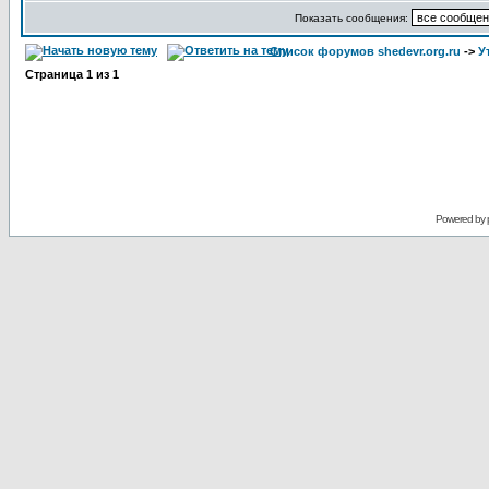
Показать сообщения:
Список форумов shedevr.org.ru
->
У
Страница
1
из
1
Powered by