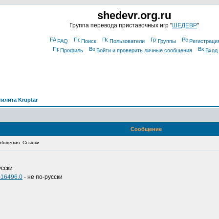
shedevr.org.ru
Группа перевода приставочных игр "
ШЕДЕВР
"
FAQ
Поиск
Пользователи
Группы
Регистраци
Профиль
Войти и проверить личные сообщения
Вход
тилита Kruptar
Сообщение
общения: Ссылки
усски
=16496.0
- не по-русски