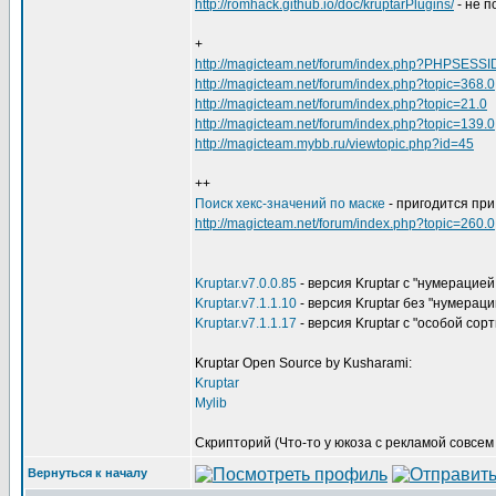
http://romhack.github.io/doc/kruptarPlugins/
- не п
+
http://magicteam.net/forum/index.php?PHPSESSI
http://magicteam.net/forum/index.php?topic=368.0
http://magicteam.net/forum/index.php?topic=21.0
http://magicteam.net/forum/index.php?topic=139.0
http://magicteam.mybb.ru/viewtopic.php?id=45
++
Поиск хекс-значений по маске
- пригодится при
http://magicteam.net/forum/index.php?topic=260.0
Kruptar.v7.0.0.85
- версия Kruptar с "нумерацией
Kruptar.v7.1.1.10
- версия Kruptar без "нумераци
Kruptar.v7.1.1.17
- версия Kruptar с "особой сор
Kruptar Open Source by Kusharami:
Kruptar
Mylib
Скрипторий (Что-то у юкоза с рекламой совсем в
Вернуться к началу