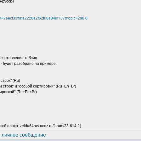
о-русски
D=2eecf33ffafa2228a2f62f08e04df737&topic=298.0
 составлении таблиц.
- будет разобрано на примере.
 строк" (Ru)
и строк" и "особой сортировки" (Ru+En+Br)
тировкой" (Ru+En+Br)
сё плохо: zelda64rus.ucoz.ru/forum/23-614-1)