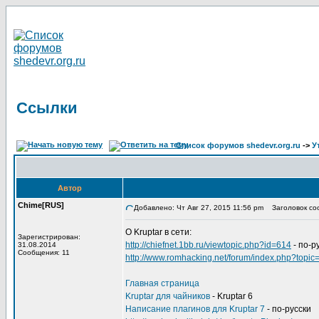
Ссылки
Список форумов shedevr.org.ru
->
У
Автор
Chime[RUS]
Добавлено: Чт Авг 27, 2015 11:56 pm
Заголовок со
О Kruptar в сети:
Зарегистрирован:
http://chiefnet.1bb.ru/viewtopic.php?id=614
- по-р
31.08.2014
Сообщения: 11
http://www.romhacking.net/forum/index.php?topic
Главная страница
Kruptar для чайников
- Kruptar 6
Написание плагинов для Kruptar 7
- по-русски