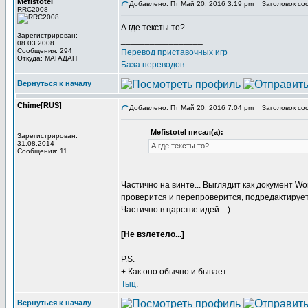
Mefistotel
Добавлено: Пт Май 20, 2016 3:19 pm
Заголовок со
RRC2008
А где тексты то?
Зарегистрирован:
_________________
08.03.2008
Сообщения: 294
Перевод приставочных игр
Откуда: МАГАДАН
База переводов
Вернуться к началу
Chime[RUS]
Добавлено: Пт Май 20, 2016 7:04 pm
Заголовок со
Mefistotel писал(а):
Зарегистрирован:
31.08.2014
А где тексты то?
Сообщения: 11
Частично на винте... Выглядит как документ W
проверится и перепроверится, подредактируетс
Частично в царстве идей... )
[Не взлетело...]
P.S.
+ Как оно обычно и бывает...
Тыц
.
Вернуться к началу