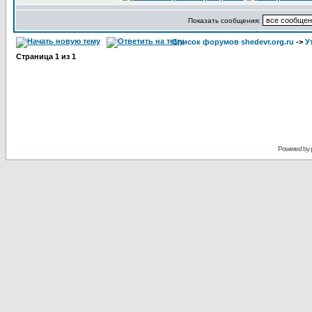
Показать сообщения:
Список форумов shedevr.org.ru
->
У
Страница
1
из
1
Powered by