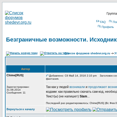
Группа
FAQ
По
Профиль
Безграничные возможности. Исходник
Список форумов shedevr.org.ru
->
У
Автор
Chime[RUS]
Добавлено: Сб Май 14, 2016 2:10 pm
Заголовок соо
фантазия.
Так как у людей
возникали
и
продолжают возни
Зарегистрирован:
31.08.2014
кодами: как правильно скачать сам код, необхо
Сообщения: 11
Текст(ы) (не напишет)
Slam
...
Последний раз редактировалось: Chime[RUS] (Вс Фев 03
Вернуться к началу