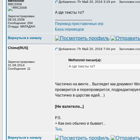
Mefistotel
Добавлено: Пт Май 20, 2016 3:19 pm
Заголовок со
RRC2008
А где тексты то?
Зарегистрирован:
_________________
08.03.2008
Сообщения: 294
Перевод приставочных игр
Откуда: МАГАДАН
База переводов
Вернуться к началу
Chime[RUS]
Добавлено: Пт Май 20, 2016 7:04 pm
Заголовок со
Mefistotel писал(а):
Зарегистрирован:
31.08.2014
А где тексты то?
Сообщения: 11
Частично на винте... Выглядит как документ W
проверится и перепроверится, подредактируетс
Частично в царстве идей... )
[Не взлетело...]
P.S.
+ Как оно обычно и бывает...
Тыц
.
Вернуться к началу