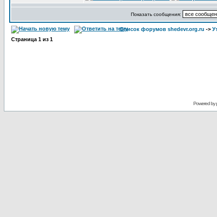
Показать сообщения:
Список форумов shedevr.org.ru
->
У
Страница
1
из
1
Powered by