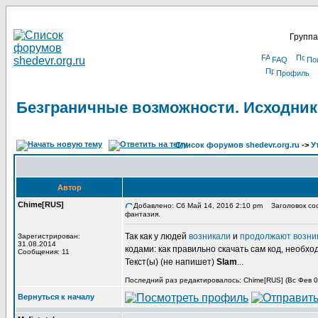
Группа
FAQ
По
Профиль
Безграничные возможности. Исходник
Список форумов shedevr.org.ru
->
У
Автор
Chime[RUS]
Добавлено: Сб Май 14, 2016 2:10 pm
Заголовок соо
фантазия.
Так как у людей
возникали
и
продолжают возни
Зарегистрирован:
31.08.2014
кодами: как правильно скачать сам код, необхо
Сообщения: 11
Текст(ы) (не напишет)
Slam
...
Последний раз редактировалось: Chime[RUS] (Вс Фев 03
Вернуться к началу