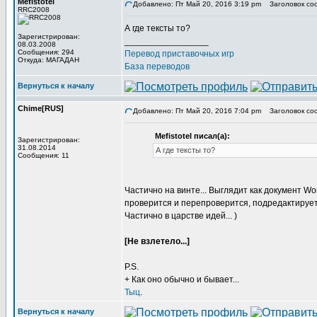
Mefistotel
Добавлено: Пт Май 20, 2016 3:19 pm
Заголовок со
RRC2008
А где тексты то?
Зарегистрирован:
_________________
08.03.2008
Сообщения: 294
Перевод приставочных игр
Откуда: МАГАДАН
База переводов
Вернуться к началу
Chime[RUS]
Добавлено: Пт Май 20, 2016 7:04 pm
Заголовок со
Mefistotel писал(а):
Зарегистрирован:
31.08.2014
А где тексты то?
Сообщения: 11
Частично на винте... Выглядит как документ W
проверится и перепроверится, подредактируетс
Частично в царстве идей... )
[Не взлетело...]
P.S.
+ Как оно обычно и бывает...
Тыц
.
Вернуться к началу