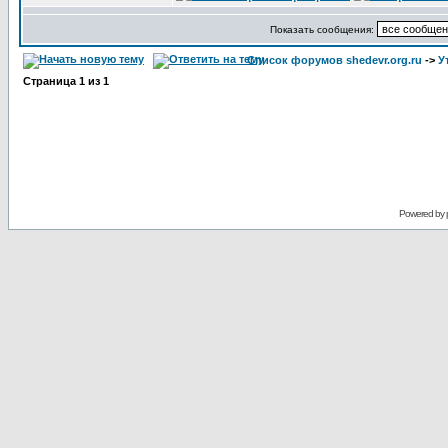
Показать сообщения:
Список форумов shedevr.org.ru
->
У
Страница
1
из
1
Powered by