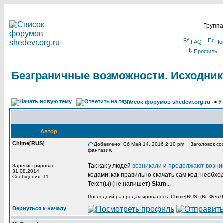
Группа
FAQ
По
Профиль
Безграничные возможности. Исходник
Список форумов shedevr.org.ru
->
У
Автор
Chime[RUS]
Добавлено: Сб Май 14, 2016 2:10 pm
Заголовок соо
фантазия.
Так как у людей
возникали
и
продолжают возни
Зарегистрирован:
31.08.2014
кодами: как правильно скачать сам код, необхо
Сообщения: 11
Текст(ы) (не напишет)
Slam
...
Последний раз редактировалось: Chime[RUS] (Вс Фев 03
Вернуться к началу