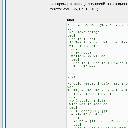
Вот пример плагина для однобайтовой кодиров
текста: WW, FSA, TP, TP_HD. ):
Код:
Function GetData(TextStrings: 
Var
R: PTextString;
begin
Result := '';
If TextStrings = NIL then Exi
With TextStrings^ do
begin
R := Root;
While R <> NIL do
begin
Result := Result + R^.Str + #
R := R^.Next
end
end
end;
Function GetStrings(X, Sz: Int
var
P: PByte; PC: PChar absolute P
Len: Byte; Code: Byte;
begin
New(Result, Init);
with Result.Add^ do
begin
P := Addr(ROM[X]);
while P^ <> 0 do
begin
if P^ = $1A then //Более прод
begin