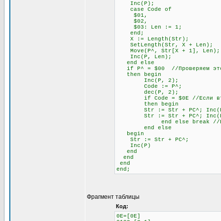
Inc(P);
case Code of
$01,
$02,
$03: Len := 1;
end;
X := Length(Str);
SetLength(Str, X + Len);
Move(P^, Str[X + 1], Len);
Inc(P, Len);
end else
if P^ = $00 //Проверяем это
then begin
Inc(P, 2);
Code := P^;
dec(P, 2);
if Code = $0E //Если второй
then begin
Str := Str + PC^; Inc(
Str := Str + PC^; Inc(
end else break //Если не
end else
begin
Str := Str + PC^;
Inc(P)
end
end
end
end;
Фрагмент таблицы
Код:
0E=[0E]