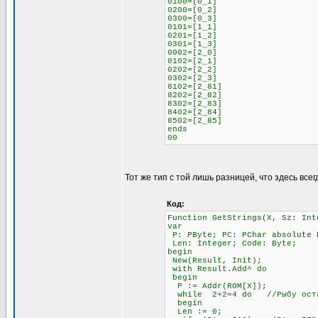
0100=[0_1]
0200=[0_2]
0300=[0_3]
0101=[1_1]
0201=[1_2]
0301=[1_3]
0002=[2_0]
0102=[2_1]
0202=[2_2]
0302=[2_3]
8102=[2_81]
8202=[2_82]
8302=[2_83]
8402=[2_84]
8502=[2_85]
ends
00
Тот же тип с той лишь разницей, что здесь всег
Код:
Function GetStrings(X, Sz: Int
var
P: PByte; PC: PChar absolute 
Len: Integer; Code: Byte;
begin
New(Result, Init);
with Result.Add^ do
begin
P := Addr(ROM[X]);
while 2+2=4 do //Рыбу остав
begin
Len := 0;