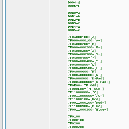
D094=Д
D095=Е
...
D0B0=а
D0B1=б
D0B2=в
D0B3=г
D0B4=д
D0B5=е
...
7F0A000100=[A]
7F000A000100=[A+]
7F0A000200=[B]
7F000A000200=[B+]
7F0A000300=[X]
7F000A000300=[X+]
7F0A000400=[Y]
7F000A000400=[Y+]
7F0A000500=[L]
7F000A000500=[L+]
7F0A000600=[R]
7F000A000600=[R+]
7F0A000900=[D-Pad]
7F000A000900=[D-Pad+]
7F0E00=[7F_068]
7F000E00=[7F_068+]
7F11000000=[/C]
7F0011000000=[/C+]
7F11000100=[Red]
7F0011000100=[Red+]
7F11000300=[Blue]
7F0011000300=[Blue+]
7F0100
7F000100
7F0200
7F000200