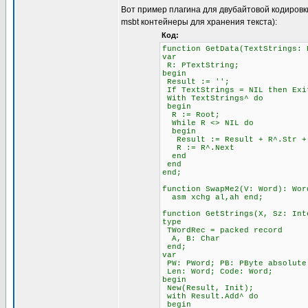
Вот пример плагина для двубайтовой кодировк
msbt контейнеры для хранения текста):
Код:
function GetData(TextStrings: 
var
R: PTextString;
begin
Result := '';
If TextStrings = NIL then Exi
With TextStrings^ do
begin
R := Root;
While R <> NIL do
begin
Result := Result + R^.Str + 
R := R^.Next
end
end
end;
function SwapMe2(V: Word): Wor
asm xchg al,ah end;
function GetStrings(X, Sz: Int
type
TWordRec = packed record
A, B: Char
end;
var
PW: PWord; PB: PByte absolute
Len: Word; Code: Word;
begin
New(Result, Init);
with Result.Add^ do
begin