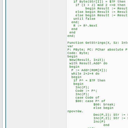
if Byte(Str[I]) = $7F t
if (I + J) mod 2 <>0 
begin Result := Result + Ch
else begin Result := Result +
else begin Result := Result 
until false \\ Всё э
end;
R := R^.Next
end
end
end;
Function GetStrings(X, Sz: Int
var
P: PByte; PC: PChar absolute P
Code: Byte;
begin
New(Result, Init);
with Result.Add^ do
begin
P := Addr(ROM[X]);
while 2+2=4 do \\ П
begin
if P^ = $7F then \\ Ес
begin
Inc(P); \\ Посмо
Code := P^;
Inc(P);
case Code of
$00: case P^ of \
$00: break; \\ А за 
else begin \\ Если за 
прочтём.
Dec(P,2); Str := Str
Inc(P,2); Str := Str
Inc(P)
end