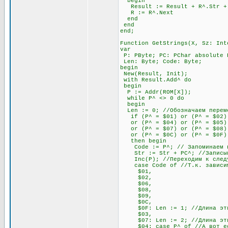
begin
Result := Result + R^.Str + #
R := R^.Next
end
end
end;
Function GetStrings(X, Sz: Int
var
P: PByte; PC: PChar absolute 
Len: Byte; Code: Byte;
begin
New(Result, Init);
with Result.Add^ do
begin
P := Addr(ROM[X]);
while P^ <> 0 do
begin
Len := 0; //Обозначаем переме
if (P^ = $01) or (P^ = $02) 
or (P^ = $04) or (P^ = $05) o
or (P^ = $07) or (P^ = $08) 
or (P^ = $0C) or (P^ = $0F)
then begin
Code := P^; // Запоминаем п
Str := Str + PC^; //Записыва
Inc(P); //Переходим к след
case Code of //Т.к. зависимос
$01,
$02,
$06,
$08,
$09,
$0C,
$0F: Len := 1; //Длина этих 
$03,
$07: Len := 2; //Длина этих 
$04: case P^ of //А вот если