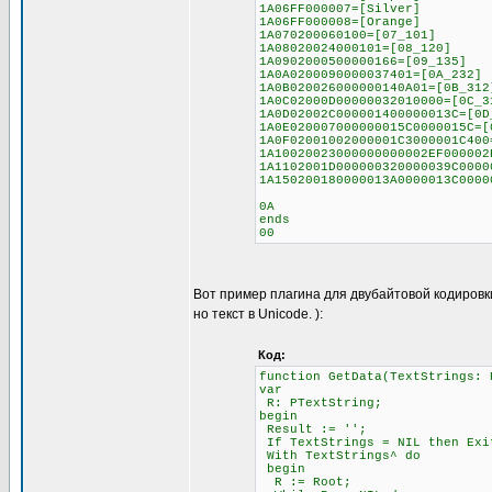
1A06FF000007=[Silver]
1A06FF000008=[Orange]
1A070200060100=[07_101]
1A08020024000101=[08_120]
1A0902000500000166=[09_135]
1A0A0200090000037401=[0A_232]
1A0B020026000000140A01=[0B_312
1A0C02000D00000032010000=[0C_3
1A0D02002C000001400000013C=[0D
1A0E020007000000015C0000015C=[
1A0F02001002000001C3000001C400
1A10020023000000000002EF000002
1A1102001D000000320000039C0000
1A150200180000013A0000013C0000
0A
ends
00
Вот пример плагина для двубайтовой кодировк
но текст в Unicode. ):
Код:
function GetData(TextStrings: 
var
R: PTextString;
begin
Result := '';
If TextStrings = NIL then Exi
With TextStrings^ do
begin
R := Root;