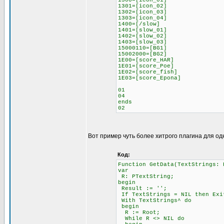
1300=[icon_01]
1301=[icon_02]
1302=[icon_03]
1303=[icon_04]
1400=[/slow]
1401=[slow_01]
1402=[slow_02]
1403=[slow_03]
15000110=[BG1]
15002000=[BG2]
1E00=[score_HAR]
1E01=[score_Poe]
1E02=[score_fish]
1E03=[score_Epona]
01
04
ends
02
Вот пример чуть более хитрого плагина для од
Код:
Function GetData(TextStrings: 
var
R: PTextString;
begin
Result := '';
If TextStrings = NIL then Exi
With TextStrings^ do
begin
R := Root;
While R <> NIL do