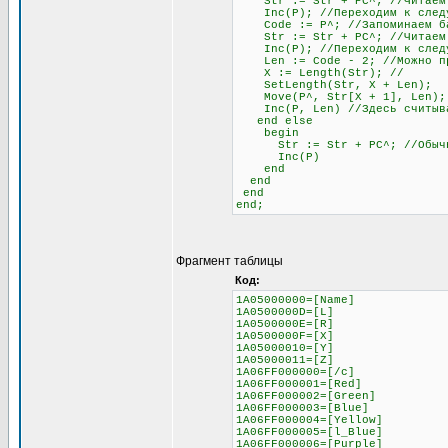
Str := Str + PC^; //Читаем
Inc(P); //Переходим к следу
Code := P^; //Запоминаем бай
Str := Str + PC^; //Читаем б
Inc(P); //Переходим к след
Len := Code - 2; //Можно проч
X := Length(Str); //
SetLength(Str, X + Len);
Move(P^, Str[X + 1], Len);
Inc(P, Len) //Здесь считывае
end else
begin
Str := Str + PC^; //Обычное 
Inc(P)
end
end
end
end;
Фрагмент таблицы
Код:
1A05000000=[Name]
1A0500000D=[L]
1A0500000E=[R]
1A0500000F=[X]
1A05000010=[Y]
1A05000011=[Z]
1A06FF000000=[/c]
1A06FF000001=[Red]
1A06FF000002=[Green]
1A06FF000003=[Blue]
1A06FF000004=[Yellow]
1A06FF000005=[l_Blue]
1A06FF000006=[Purple]