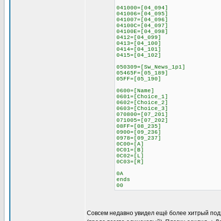
041000=[04_094]
041006=[04_095]
041007=[04_096]
04100C=[04_097]
04100E=[04_098]
0412=[04_099]
0413=[04_100]
0414=[04_101]
0415=[04_102]
050309=[Sw_News_1p1]
05465F=[05_189]
05FF=[05_190]
0600=[Name]
0601=[Choice_1]
0602=[Choice_2]
0603=[Choice_3]
070800=[07_201]
071005=[07_202]
08FF=[08_235]
0900=[09_236]
0978=[09_237]
0C00=[A]
0C01=[B]
0C02=[L]
0C03=[R]
0A
ends
00
Совсем недавно увидел ещё более хитрый подход