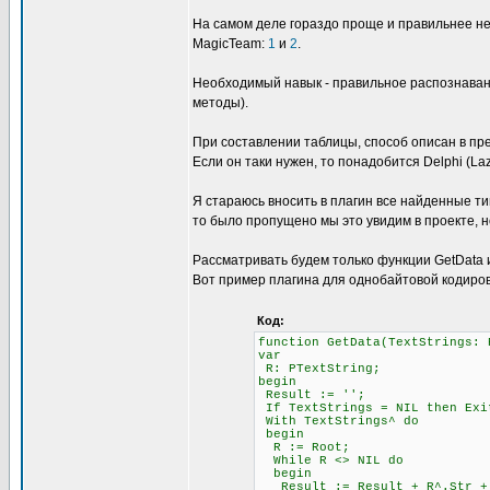
На самом деле гораздо проще и правильнее не
MagicTeam:
1
и
2
.
Необходимый навык - правильное распознавани
методы).
При составлении таблицы, способ описан в пре
Если он таки нужен, то понадобится Delphi (L
Я стараюсь вносить в плагин все найденные ти
то было пропущено мы это увидим в проекте, н
Рассматривать будем только функции GetData и 
Вот пример плагина для однобайтовой кодиров
Код:
function GetData(TextStrings: 
var
R: PTextString;
begin
Result := '';
If TextStrings = NIL then Exi
With TextStrings^ do
begin
R := Root;
While R <> NIL do
begin
Result := Result + R^.Str + #