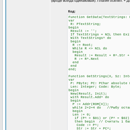
(вроде всегда одинаковый). Плагин осилил. + Д
Код:
Function GetData(TextStrings: 
var
R: PTextString;
begin
Result := '';
If TextStrings = NIL then Exi
With TextStrings^ do
begin
R := Root;
While R <> NIL do
begin
Result := Result + R^.Str + #
R := R^.Next
end
end
end;
Function GetStrings(X, Sz: Int
var
P: PByte; PC: PChar absolute 
Len: Integer; Code: Byte;
begin
New(Result, Init);
with Result.Add^ do
begin
P := Addr(ROM[X]);
while 2+2=4 do //Рыбу остав
begin
Len := 0;
if (P^ = $01) or (P^ = $02) 
then begin // Считать 1 бай
Code := P^;
Str := Str + PC^;