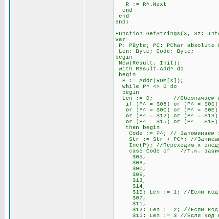
R := R^.Next
end
end
end;
Function GetStrings(X, Sz: Int
var
P: PByte; PC: PChar absolute 
Len: Byte; Code: Byte;
begin
New(Result, Init);
with Result.Add^ do
begin
P := Addr(ROM[X]);
while P^ <> 0 do
begin
Len := 0; //Обозначаем пере
if (P^ = $05) or (P^ = $06) o
or (P^ = $0C) or (P^ = $0E) o
or (P^ = $12) or (P^ = $13) 
or (P^ = $15) or (P^ = $1E)
then begin
Code := P^; // Запоминаем э
Str := Str + PC^; //Записывае
Inc(P); //Переходим к след
case Code of //Т.к. зависимо
$05,
$06,
$0C,
$0E,
$13,
$14,
$1E: Len := 1; //Если код нач
$07,
$11,
$12: Len := 2; //Если код нач
$15: Len := 3 //Если код нач