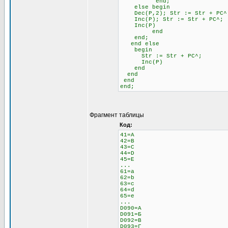
end;
else begin \\ 
Dec(P,2); Str := Str + 
Inc(P); Str := Str + PC^;
Inc(P)
end
end;
end else \\ Если н
begin
Str := Str + PC^;
Inc(P)
end
end
end
end;
Фрагмент таблицы
Код:
41=A
42=B
43=C
44=D
45=E
...
61=a
62=b
63=c
64=d
65=e
...
D090=А
D091=Б
D092=В
D093=Г