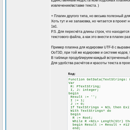
Единственным недостатком подобных плагинов 
извлечению\вставке текста. )
+ Плагин другого типа, но весьма полезный для
Хоть тут и не запаковка, но читается в проект 
1в1.
P.S. Для пересчёта длины строк, что находится
текстового файла, а как это внести в плагин ра
Пример плагина для кодировки UTF-8 с выравни
OoT3D, при той же кодировке и системе кодов,
В таблице продублируем каждый встреченный 
Для удобства расчётов и красоты текста в про
Код:
Function GetData(TextStrings: 
Var
R: PTextString;
I, J: integer;
begin
Result := '';
I := 1; \\ Счётчи
J := 0; \\ Счётч
If TextStrings = NIL then Exi
With TextStrings^ do
begin
R := Root;
While R <NIL> Length(Str)
begin Result := Result + #12
end;