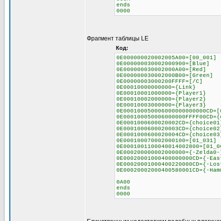
ends
0000
Фрагмент таблицы LE
Код:
0E000000020002005A00=[00_001]
0E000000030002000900=[Blue]
0E000000030002000A00=[Red]
0E000000030002000B00=[Green]
0E00000003000200FFFF=[/C]
0E00010000000000={Link}
0E00010001000000={Player1}
0E00010002000000={Player2}
0E00010003000000={Player3}
0E000100050006000000000000CD=[
0E000100050006000000FFFF00CD={
0E0001000600020002CD={choice01
0E0001000600020003CD={choice02
0E0001000600020004CD={choice03
0E000100070002000100=[01_031]
0E0001001100040014002800=[01_0
0E000200000002000000={-Zelda0-
0E00020001000400000000CD={-Eas
0E00020001000400220000CD={-Los
0E00020002000400580001CD={-Ham
0A00
ends
0000