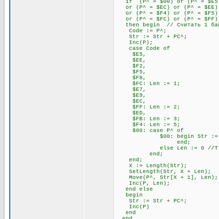
if (P^ = $00) or (P^ = $E5) 
or (P^ = $EC) or (P^ = $EE) 
or (P^ = $F4) or (P^ = $F5) 
or (P^ = $FC) or (P^ = $FF)
then begin // Считать 1 бай
Code := P^;
Str := Str + PC^;
Inc(P);
case Code of
$E5,
$EE,
$F2,
$F5,
$F8,
$FC: Len := 1;
$E7,
$E9,
$EC,
$FF: Len := 2;
$ED,
$FB: Len := 3;
$F4: Len := 5;
$00: case P^ of
$00: begin Str := Str + P
end;
else Len := 0 //Т.к. 00
end;
end;
X := Length(Str);
SetLength(Str, X + Len);
Move(P^, Str[X + 1], Len);
Inc(P, Len);
end else
begin
Str := Str + PC^;
Inc(P)
end
end