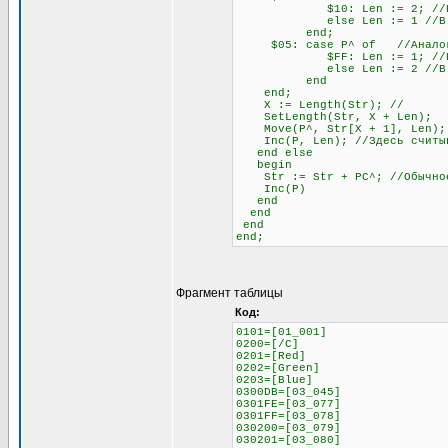
$10: Len := 2; //Если сле
else Len := 1 //В любо
end;
$05: case P^ of //Аналогич
$FF: Len := 1; //Если сле
else Len := 2 //В любо
end
end;
X := Length(Str); //
SetLength(Str, X + Len);
Move(P^, Str[X + 1], Len);
Inc(P, Len); //Здесь считыва
end else
begin
Str := Str + PC^; //Обычное 
Inc(P)
end
end
end
end;
Фрагмент таблицы
Код:
0101=[01_001]
0200=[/C]
0201=[Red]
0202=[Green]
0203=[Blue]
0300DB=[03_045]
0301FE=[03_077]
0301FF=[03_078]
030200=[03_079]
030201=[03_080]