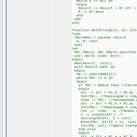
While R <> NIL do
begin
Result := Result + R^.Str + #
R := R^.Next
end
end
end;
function GetStrings(X, Sz: Int
type
TWordRec = packed record
A, B: Char
end;
var
PW: PWord; PB: PByte absolute
Len: Word; Code: Byte;
begin
New(Result, Init);
with Result.Add^ do
begin
PW := Addr(ROM[X]);
while PW^ <> 0 do
begin
if PW^ = $001A then //Система
begin
Str := Str + PC.A + PC.B; //
Inc(PW); //Переходим к след
Code := PB^; //Запоминаем раз
Str := Str + PC.A + PC.B; //
Inc(PW); //Переходим к след
Len := Code - 4; //Можно про
X := Length(Str); //
SetLength(Str, X + Len);
Move(PB^, Str[X + 1], Len)
Inc(PB, Len) //Здесь считыва
end else
begin
Str := Str + PC.A + PC.B; //О