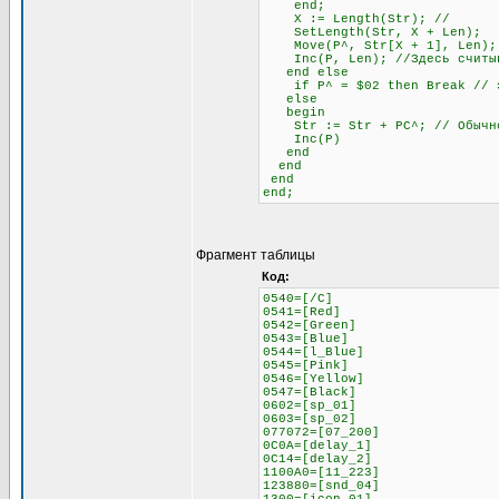
end;
X := Length(Str); //
SetLength(Str, X + Len);
Move(P^, Str[X + 1], Len);
Inc(P, Len); //Здесь считыва
end else
if P^ = $02 then Break // это
else
begin
Str := Str + PC^; // Обычное
Inc(P)
end
end
end
end;
Фрагмент таблицы
Код:
0540=[/C]
0541=[Red]
0542=[Green]
0543=[Blue]
0544=[l_Blue]
0545=[Pink]
0546=[Yellow]
0547=[Black]
0602=[sp_01]
0603=[sp_02]
077072=[07_200]
0C0A=[delay_1]
0C14=[delay_2]
1100A0=[11_223]
123880=[snd_04]