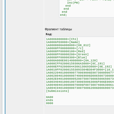
Inc(PW)
end
end
end
end;
Фрагмент таблицы
Код:
1A0006000000=[Ch1]
1A0006FE0000=[Name]
1A0008000A000000=[08_012]
1A0008FF00000000=[/c]
1A0008FF00000100=[Red]
1A0008FF00000200=[Green]
1A0008FF00000300=[Blue]
1A000A000E0014000000=[0A_128]
1A000CFF02000159306A3000=[0C_191]
1A000EFF02000044306130693000=[0E_192]
1A0010FF020001553093304B304F3000=[10_1
1A00220401000900770069006E007300000077
1A00280401000000740069006D006500730000
1A002E04010000005200750070006500650073
1A003404010001007300650063006F006E0064
1A0040040100000070006F0073007400630061
1A004C04010000007300750062006D00690073
[Submissions]
0A00
ends
0000