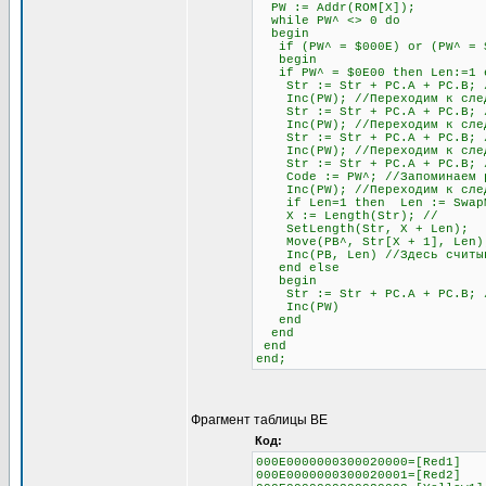
PW := Addr(ROM[X]);
while PW^ <> 0 do
begin
if (PW^ = $000E) or (PW^ = $0
begin
if PW^ = $0E00 then Len:=1 el
Str := Str + PC.A + PC.B; //
Inc(PW); //Переходим к след
Str := Str + PC.A + PC.B; //
Inc(PW); //Переходим к след
Str := Str + PC.A + PC.B; //
Inc(PW); //Переходим к след
Str := Str + PC.A + PC.B; // 
Code := PW^; //Запоминаем раз
Inc(PW); //Переходим к след
if Len=1 then Len := SwapMe2
X := Length(Str); //
SetLength(Str, X + Len);
Move(PB^, Str[X + 1], Len)
Inc(PB, Len) //Здесь считыва
end else
begin
Str := Str + PC.A + PC.B; //О
Inc(PW)
end
end
end
end;
Фрагмент таблицы BE
Код:
000E0000000300020000=[Red1]
000E0000000300020001=[Red2]