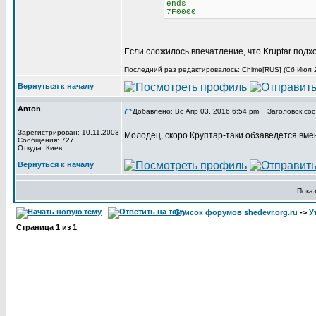
ends
7F0000
Если сложилось впечатление, что Kruptar подх
Последний раз редактировалось: Chime[RUS] (Сб Июл 29
Вернуться к началу
Anton
Добавлено: Вс Апр 03, 2016 6:54 pm
Заголовок соо
Зарегистрирован: 10.11.2003
Молодец, скоро Круптар-таки обзаведется вме
Сообщения: 727
Откуда: Киев
Вернуться к началу
Пока
Список форумов shedevr.org.ru
->
У
Страница
1
из
1