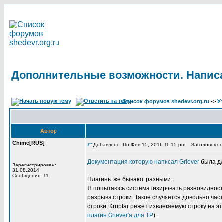
Дополнительные возможности. Написа
Список форумов shedevr.org.ru
->
У
Автор
Chime[RUS]
Добавлено: Пн Фев 15, 2016 11:15 pm
Заголовок со
Документация которую написал Griever
была дл
Зарегистрирован:
31.08.2014
Сообщения: 11
Плагины же бывают разными.
Я попытаюсь систематизировать разновидность
разрыва строки. Такое случается довольно част
строки, Kruptar режет извлекаемую строку на 
плагин Griever'а для TP
).