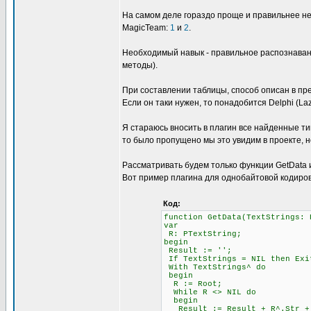
На самом деле гораздо проще и правильнее не
MagicTeam:
1
и
2
.
Необходимый навык - правильное распознавани
методы).
При составлении таблицы, способ описан в пре
Если он таки нужен, то понадобится Delphi (L
Я стараюсь вносить в плагин все найденные ти
то было пропущено мы это увидим в проекте, н
Рассматривать будем только функции GetData и 
Вот пример плагина для однобайтовой кодиров
Код:
function GetData(TextStrings: 
var
R: PTextString;
begin
Result := '';
If TextStrings = NIL then Exi
With TextStrings^ do
begin
R := Root;
While R <> NIL do
begin
Result := Result + R^.Str + #