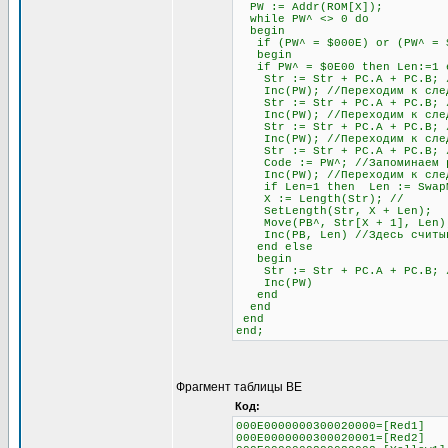
PW := Addr(ROM[X]);
while PW^ <> 0 do
begin
if (PW^ = $000E) or (PW^ = $0
begin
if PW^ = $0E00 then Len:=1 el
Str := Str + PC.A + PC.B; //
Inc(PW); //Переходим к след
Str := Str + PC.A + PC.B; //
Inc(PW); //Переходим к след
Str := Str + PC.A + PC.B; //
Inc(PW); //Переходим к след
Str := Str + PC.A + PC.B; // 
Code := PW^; //Запоминаем раз
Inc(PW); //Переходим к след
if Len=1 then Len := SwapMe2
X := Length(Str); //
SetLength(Str, X + Len);
Move(PB^, Str[X + 1], Len)
Inc(PB, Len) //Здесь считыва
end else
begin
Str := Str + PC.A + PC.B; //О
Inc(PW)
end
end
end
end;
Фрагмент таблицы BE
Код:
000E0000000300020000=[Red1]
000E0000000300020001=[Red2]