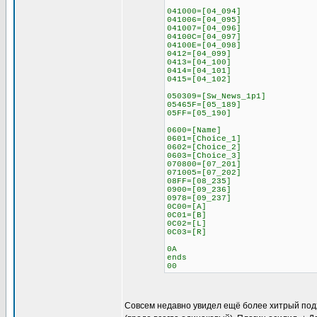
041000=[04_094]
041006=[04_095]
041007=[04_096]
04100C=[04_097]
04100E=[04_098]
0412=[04_099]
0413=[04_100]
0414=[04_101]
0415=[04_102]
050309=[Sw_News_1p1]
05465F=[05_189]
05FF=[05_190]
0600=[Name]
0601=[Choice_1]
0602=[Choice_2]
0603=[Choice_3]
070800=[07_201]
071005=[07_202]
08FF=[08_235]
0900=[09_236]
0978=[09_237]
0C00=[A]
0C01=[B]
0C02=[L]
0C03=[R]
0A
ends
00
Совсем недавно увидел ещё более хитрый подход