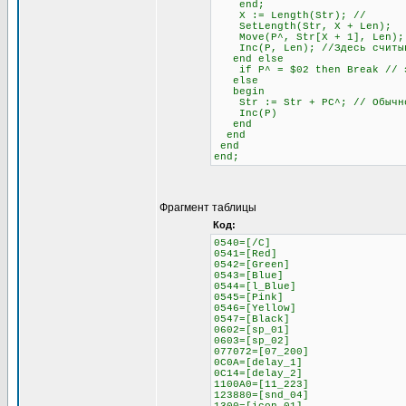
end;
X := Length(Str); //
SetLength(Str, X + Len);
Move(P^, Str[X + 1], Len);
Inc(P, Len); //Здесь считыва
end else
if P^ = $02 then Break // это
else
begin
Str := Str + PC^; // Обычное
Inc(P)
end
end
end
end;
Фрагмент таблицы
Код:
0540=[/C]
0541=[Red]
0542=[Green]
0543=[Blue]
0544=[l_Blue]
0545=[Pink]
0546=[Yellow]
0547=[Black]
0602=[sp_01]
0603=[sp_02]
077072=[07_200]
0C0A=[delay_1]
0C14=[delay_2]
1100A0=[11_223]
123880=[snd_04]