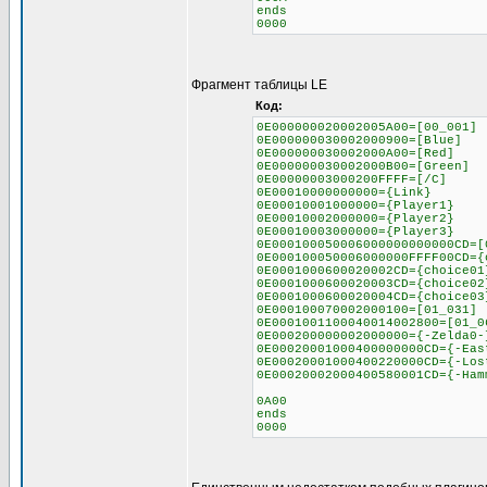
ends
0000
Фрагмент таблицы LE
Код:
0E000000020002005A00=[00_001]
0E000000030002000900=[Blue]
0E000000030002000A00=[Red]
0E000000030002000B00=[Green]
0E00000003000200FFFF=[/C]
0E00010000000000={Link}
0E00010001000000={Player1}
0E00010002000000={Player2}
0E00010003000000={Player3}
0E000100050006000000000000CD=[
0E000100050006000000FFFF00CD={
0E0001000600020002CD={choice01
0E0001000600020003CD={choice02
0E0001000600020004CD={choice03
0E000100070002000100=[01_031]
0E0001001100040014002800=[01_0
0E000200000002000000={-Zelda0-
0E00020001000400000000CD={-Eas
0E00020001000400220000CD={-Los
0E00020002000400580001CD={-Ham
0A00
ends
0000