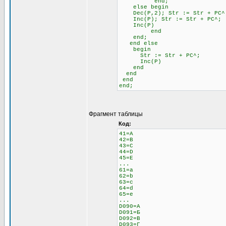
end;
else begin \\ 
Dec(P,2); Str := Str + 
Inc(P); Str := Str + PC^;
Inc(P)
end
end;
end else \\ Если н
begin
Str := Str + PC^;
Inc(P)
end
end
end
end;
Фрагмент таблицы
Код:
41=A
42=B
43=C
44=D
45=E
...
61=a
62=b
63=c
64=d
65=e
...
D090=А
D091=Б
D092=В
D093=Г