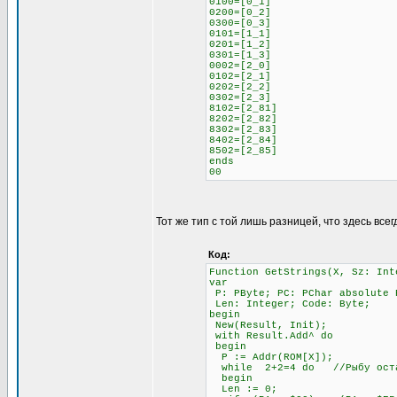
0100=[0_1]
0200=[0_2]
0300=[0_3]
0101=[1_1]
0201=[1_2]
0301=[1_3]
0002=[2_0]
0102=[2_1]
0202=[2_2]
0302=[2_3]
8102=[2_81]
8202=[2_82]
8302=[2_83]
8402=[2_84]
8502=[2_85]
ends
00
Тот же тип с той лишь разницей, что здесь всег
Код:
Function GetStrings(X, Sz: Int
var
P: PByte; PC: PChar absolute 
Len: Integer; Code: Byte;
begin
New(Result, Init);
with Result.Add^ do
begin
P := Addr(ROM[X]);
while 2+2=4 do //Рыбу остав
begin
Len := 0;