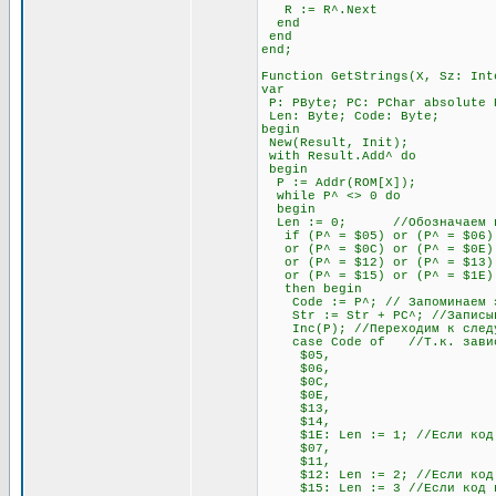
R := R^.Next
end
end
end;
Function GetStrings(X, Sz: Int
var
P: PByte; PC: PChar absolute 
Len: Byte; Code: Byte;
begin
New(Result, Init);
with Result.Add^ do
begin
P := Addr(ROM[X]);
while P^ <> 0 do
begin
Len := 0; //Обозначаем пере
if (P^ = $05) or (P^ = $06) o
or (P^ = $0C) or (P^ = $0E) o
or (P^ = $12) or (P^ = $13) 
or (P^ = $15) or (P^ = $1E)
then begin
Code := P^; // Запоминаем э
Str := Str + PC^; //Записывае
Inc(P); //Переходим к след
case Code of //Т.к. зависимо
$05,
$06,
$0C,
$0E,
$13,
$14,
$1E: Len := 1; //Если код нач
$07,
$11,
$12: Len := 2; //Если код нач
$15: Len := 3 //Если код нач