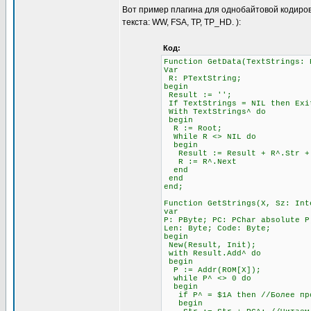
Вот пример плагина для однобайтовой кодиров
текста: WW, FSA, TP, TP_HD. ):
Код:
Function GetData(TextStrings: 
Var
R: PTextString;
begin
Result := '';
If TextStrings = NIL then Exi
With TextStrings^ do
begin
R := Root;
While R <> NIL do
begin
Result := Result + R^.Str + #
R := R^.Next
end
end
end;
Function GetStrings(X, Sz: Int
var
P: PByte; PC: PChar absolute P
Len: Byte; Code: Byte;
begin
New(Result, Init);
with Result.Add^ do
begin
P := Addr(ROM[X]);
while P^ <> 0 do
begin
if P^ = $1A then //Более прод
begin