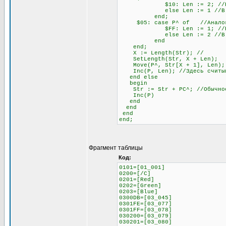
$10: Len := 2; //Если сле
else Len := 1 //В любо
end;
$05: case P^ of //Аналогич
$FF: Len := 1; //Если сле
else Len := 2 //В любо
end
end;
X := Length(Str); //
SetLength(Str, X + Len);
Move(P^, Str[X + 1], Len);
Inc(P, Len); //Здесь считыва
end else
begin
Str := Str + PC^; //Обычное 
Inc(P)
end
end
end
end;
Фрагмент таблицы
Код:
0101=[01_001]
0200=[/C]
0201=[Red]
0202=[Green]
0203=[Blue]
0300DB=[03_045]
0301FE=[03_077]
0301FF=[03_078]
030200=[03_079]
030201=[03_080]