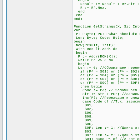
begin
Result := Result + R^.Str + #
R := R^.Next
end
end
end;
Function GetStrings(X, Sz: Int
var
P: PByte; PC: PChar absolute 
Len: Byte; Code: Byte;
begin
New(Result, Init);
with Result.Add^ do
begin
P := Addr(ROM[X]);
while P^ <> 0 do
begin
Len := 0; //Обозначаем переме
if (P^ = $01) or (P^ = $02) 
or (P^ = $04) or (P^ = $05) o
or (P^ = $07) or (P^ = $08) 
or (P^ = $0C) or (P^ = $0F)
then begin
Code := P^; // Запоминаем п
Str := Str + PC^; //Записыва
Inc(P); //Переходим к след
case Code of //Т.к. зависимос
$01,
$02,
$06,
$08,
$09,
$0C,
$0F: Len := 1; //Длина этих 
$03,
$07: Len := 2; //Длина этих 
$04: case P^ of //А вот если