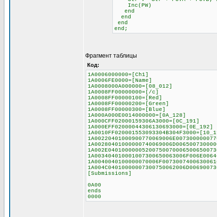
Inc(PW)
end
end
end
end;
Фрагмент таблицы
Код:
1A0006000000=[Ch1]
1A0006FE0000=[Name]
1A0008000A000000=[08_012]
1A0008FF00000000=[/c]
1A0008FF00000100=[Red]
1A0008FF00000200=[Green]
1A0008FF00000300=[Blue]
1A000A000E0014000000=[0A_128]
1A000CFF02000159306A3000=[0C_191]
1A000EFF02000044306130693000=[0E_192]
1A0010FF020001553093304B304F3000=[10_1
1A00220401000900770069006E007300000077
1A00280401000000740069006D006500730000
1A002E04010000005200750070006500650073
1A003404010001007300650063006F006E0064
1A0040040100000070006F0073007400630061
1A004C04010000007300750062006D00690073
[Submissions]
0A00
ends
0000