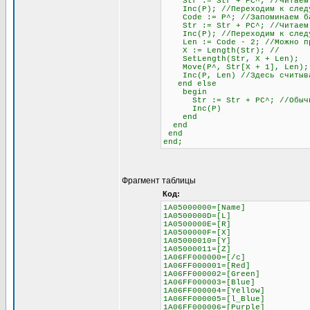
Str := Str + PC^; //Читаем
Inc(P); //Переходим к следу
Code := P^; //Запоминаем бай
Str := Str + PC^; //Читаем б
Inc(P); //Переходим к след
Len := Code - 2; //Можно проч
X := Length(Str); //
SetLength(Str, X + Len);
Move(P^, Str[X + 1], Len);
Inc(P, Len) //Здесь считывае
end else
begin
Str := Str + PC^; //Обычное 
Inc(P)
end
end
end
end;
Фрагмент таблицы
Код:
1A05000000=[Name]
1A0500000D=[L]
1A0500000E=[R]
1A0500000F=[X]
1A05000010=[Y]
1A05000011=[Z]
1A06FF000000=[/c]
1A06FF000001=[Red]
1A06FF000002=[Green]
1A06FF000003=[Blue]
1A06FF000004=[Yellow]
1A06FF000005=[l_Blue]
1A06FF000006=[Purple]