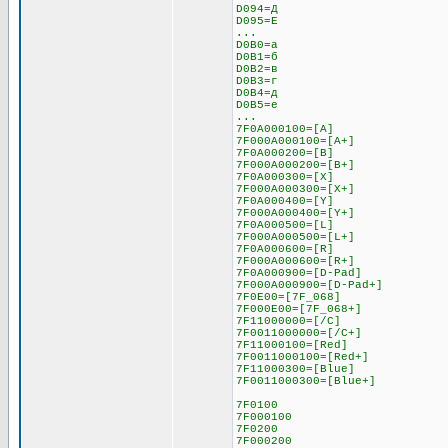
D094=Д
D095=Е
...
D0B0=а
D0B1=б
D0B2=в
D0B3=г
D0B4=д
D0B5=е
...
7F0A000100=[A]
7F000A000100=[A+]
7F0A000200=[B]
7F000A000200=[B+]
7F0A000300=[X]
7F000A000300=[X+]
7F0A000400=[Y]
7F000A000400=[Y+]
7F0A000500=[L]
7F000A000500=[L+]
7F0A000600=[R]
7F000A000600=[R+]
7F0A000900=[D-Pad]
7F000A000900=[D-Pad+]
7F0E00=[7F_068]
7F000E00=[7F_068+]
7F11000000=[/C]
7F0011000000=[/C+]
7F11000100=[Red]
7F0011000100=[Red+]
7F11000300=[Blue]
7F0011000300=[Blue+]
7F0100
7F000100
7F0200
7F000200