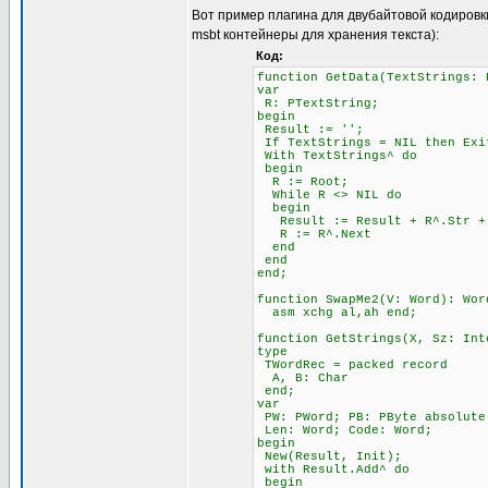
Вот пример плагина для двубайтовой кодировк
msbt контейнеры для хранения текста):
Код:
function GetData(TextStrings: 
var
R: PTextString;
begin
Result := '';
If TextStrings = NIL then Exi
With TextStrings^ do
begin
R := Root;
While R <> NIL do
begin
Result := Result + R^.Str + 
R := R^.Next
end
end
end;
function SwapMe2(V: Word): Wor
asm xchg al,ah end;
function GetStrings(X, Sz: Int
type
TWordRec = packed record
A, B: Char
end;
var
PW: PWord; PB: PByte absolute
Len: Word; Code: Word;
begin
New(Result, Init);
with Result.Add^ do
begin