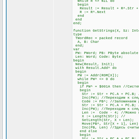
While R <> NIL do
begin
Result := Result + R^.Str + #
R := R^.Next
end
end
end;
function GetStrings(X, Sz: Int
type
TWordRec = packed record
A, B: Char
end;
var
PW: PWord; PB: PByte absolute
Len: Word; Code: Byte;
begin
New(Result, Init);
with Result.Add^ do
begin
PW := Addr(ROM[X]);
while PW^ <> 0 do
begin
if PW^ = $001A then //Система
begin
Str := Str + PC.A + PC.B; //
Inc(PW); //Переходим к след
Code := PB^; //Запоминаем раз
Str := Str + PC.A + PC.B; //
Inc(PW); //Переходим к след
Len := Code - 4; //Можно про
X := Length(Str); //
SetLength(Str, X + Len);
Move(PB^, Str[X + 1], Len)
Inc(PB, Len) //Здесь считыва
end else
begin
Str := Str + PC.A + PC.B; //О