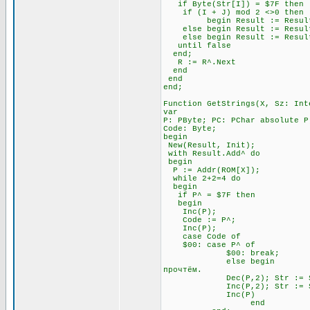
if Byte(Str[I]) = $7F t
if (I + J) mod 2 <>0 
begin Result := Result + Ch
else begin Result := Result +
else begin Result := Result 
until false \\ Всё э
end;
R := R^.Next
end
end
end;
Function GetStrings(X, Sz: Int
var
P: PByte; PC: PChar absolute P
Code: Byte;
begin
New(Result, Init);
with Result.Add^ do
begin
P := Addr(ROM[X]);
while 2+2=4 do \\ П
begin
if P^ = $7F then \\ Ес
begin
Inc(P); \\ Посмо
Code := P^;
Inc(P);
case Code of
$00: case P^ of \
$00: break; \\ А за 
else begin \\ Если за 
прочтём.
Dec(P,2); Str := Str
Inc(P,2); Str := Str
Inc(P)
end