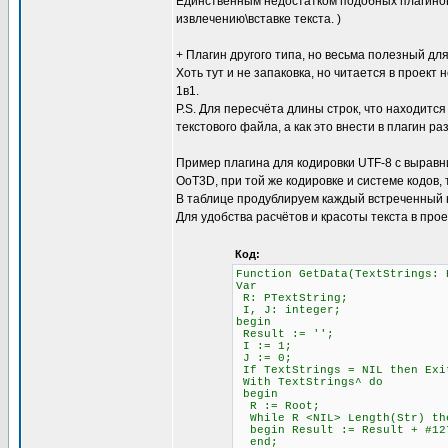
Единственным недостатком подобных плагинов 
извлечению\вставке текста. )
+ Плагин другого типа, но весьма полезный для
Хоть тут и не запаковка, но читается в проект 
1в1.
P.S. Для пересчёта длины строк, что находится
текстового файла, а как это внести в плагин ра
Пример плагина для кодировки UTF-8 с выравни
OoT3D, при той же кодировке и системе кодов,
В таблице продублируем каждый встреченный 
Для удобства расчётов и красоты текста в про
Код:
Function GetData(TextStrings: 
Var
R: PTextString;
I, J: integer;
begin
Result := '';
I := 1; \\ Счётчи
J := 0; \\ Счётч
If TextStrings = NIL then Exi
With TextStrings^ do
begin
R := Root;
While R <NIL> Length(Str)
begin Result := Result + #12
end;