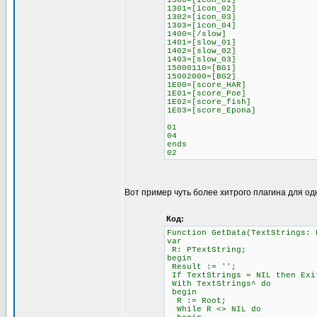
1300=[icon_01]
1301=[icon_02]
1302=[icon_03]
1303=[icon_04]
1400=[/slow]
1401=[slow_01]
1402=[slow_02]
1403=[slow_03]
15000110=[BG1]
15002000=[BG2]
1E00=[score_HAR]
1E01=[score_Poe]
1E02=[score_fish]
1E03=[score_Epona]
01
04
ends
02
Вот пример чуть более хитрого плагина для од
Код:
Function GetData(TextStrings: 
var
R: PTextString;
begin
Result := '';
If TextStrings = NIL then Exi
With TextStrings^ do
begin
R := Root;
While R <> NIL do