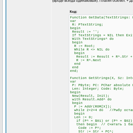
(вроде всегда одинаковый). Плагин осилил. + Д
Код:
Function GetData(TextStrings: 
var
R: PTextString;
begin
Result := '';
If TextStrings = NIL then Exi
With TextStrings^ do
begin
R := Root;
While R <> NIL do
begin
Result := Result + R^.Str + #
R := R^.Next
end
end
end;
Function GetStrings(X, Sz: Int
var
P: PByte; PC: PChar absolute 
Len: Integer; Code: Byte;
begin
New(Result, Init);
with Result.Add^ do
begin
P := Addr(ROM[X]);
while 2+2=4 do //Рыбу остав
begin
Len := 0;
if (P^ = $01) or (P^ = $02) 
then begin // Считать 1 бай
Code := P^;
Str := Str + PC^;