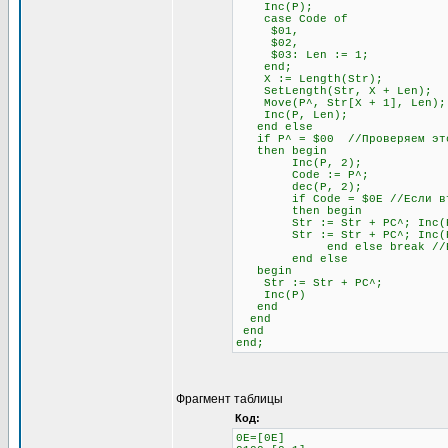
Inc(P);
case Code of
$01,
$02,
$03: Len := 1;
end;
X := Length(Str);
SetLength(Str, X + Len);
Move(P^, Str[X + 1], Len);
Inc(P, Len);
end else
if P^ = $00 //Проверяем это
then begin
Inc(P, 2);
Code := P^;
dec(P, 2);
if Code = $0E //Если второй
then begin
Str := Str + PC^; Inc(
Str := Str + PC^; Inc(
end else break //Если не
end else
begin
Str := Str + PC^;
Inc(P)
end
end
end
end;
Фрагмент таблицы
Код:
0E=[0E]