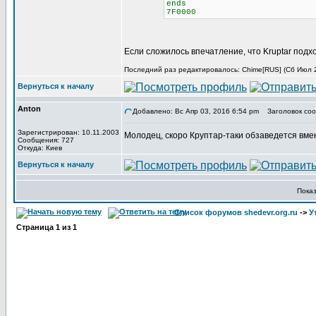
ends
7F0000
Если сложилось впечатление, что Kruptar подх
Последний раз редактировалось: Chime[RUS] (Сб Июл 29
Вернуться к началу
Anton
Добавлено: Вс Апр 03, 2016 6:54 pm
Заголовок соо
Зарегистрирован: 10.11.2003
Молодец, скоро Круптар-таки обзаведется вме
Сообщения: 727
Откуда: Киев
Вернуться к началу
Пока
Список форумов shedevr.org.ru
->
У
Страница
1
из
1