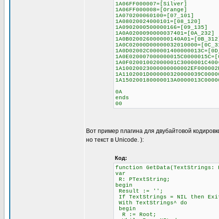
1A06FF000007=[Silver]
1A06FF000008=[Orange]
1A070200060100=[07_101]
1A08020024000101=[08_120]
1A0902000500000166=[09_135]
1A0A0200090000037401=[0A_232]
1A0B020026000000140A01=[0B_312
1A0C02000D00000032010000=[0C_3
1A0D02002C000001400000013C=[0D
1A0E020007000000015C0000015C=[
1A0F02001002000001C3000001C400
1A10020023000000000002EF000002
1A1102001D000000320000039C0000
1A150200180000013A0000013C0000
0A
ends
00
Вот пример плагина для двубайтовой кодировк
но текст в Unicode. ):
Код:
function GetData(TextStrings: 
var
R: PTextString;
begin
Result := '';
If TextStrings = NIL then Exi
With TextStrings^ do
begin
R := Root;