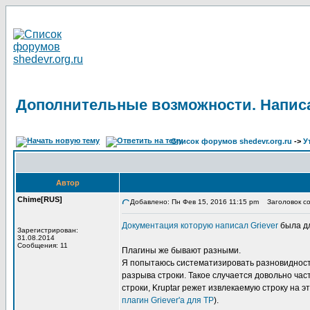
Дополнительные возможности. Написа
Список форумов shedevr.org.ru
->
У
Автор
Chime[RUS]
Добавлено: Пн Фев 15, 2016 11:15 pm
Заголовок со
Документация которую написал Griever
была дл
Зарегистрирован:
31.08.2014
Сообщения: 11
Плагины же бывают разными.
Я попытаюсь систематизировать разновидность
разрыва строки. Такое случается довольно част
строки, Kruptar режет извлекаемую строку на 
плагин Griever'а для TP
).