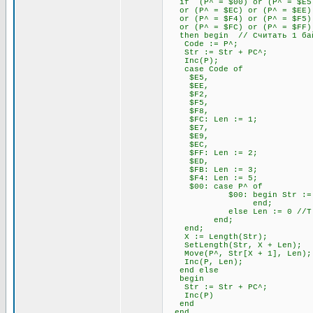
if (P^ = $00) or (P^ = $E5) 
or (P^ = $EC) or (P^ = $EE) 
or (P^ = $F4) or (P^ = $F5) 
or (P^ = $FC) or (P^ = $FF)
then begin // Считать 1 бай
Code := P^;
Str := Str + PC^;
Inc(P);
case Code of
$E5,
$EE,
$F2,
$F5,
$F8,
$FC: Len := 1;
$E7,
$E9,
$EC,
$FF: Len := 2;
$ED,
$FB: Len := 3;
$F4: Len := 5;
$00: case P^ of
$00: begin Str := Str + P
end;
else Len := 0 //Т.к. 00
end;
end;
X := Length(Str);
SetLength(Str, X + Len);
Move(P^, Str[X + 1], Len);
Inc(P, Len);
end else
begin
Str := Str + PC^;
Inc(P)
end
end