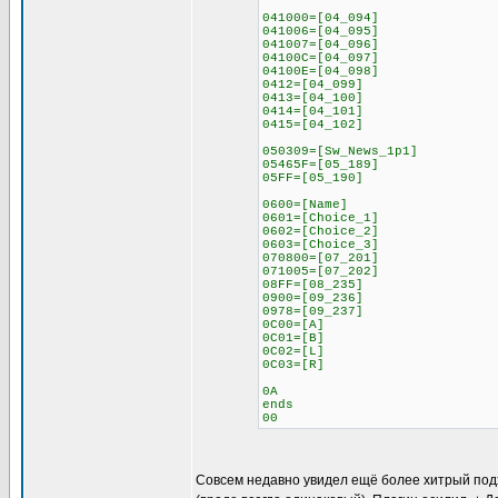
041000=[04_094]
041006=[04_095]
041007=[04_096]
04100C=[04_097]
04100E=[04_098]
0412=[04_099]
0413=[04_100]
0414=[04_101]
0415=[04_102]
050309=[Sw_News_1p1]
05465F=[05_189]
05FF=[05_190]
0600=[Name]
0601=[Choice_1]
0602=[Choice_2]
0603=[Choice_3]
070800=[07_201]
071005=[07_202]
08FF=[08_235]
0900=[09_236]
0978=[09_237]
0C00=[A]
0C01=[B]
0C02=[L]
0C03=[R]
0A
ends
00
Совсем недавно увидел ещё более хитрый подход