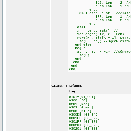
$10: Len := 2; //Если сле
else Len := 1 //В любо
end;
$05: case P^ of //Аналогич
$FF: Len := 1; //Если сле
else Len := 2 //В любо
end
end;
X := Length(Str); //
SetLength(Str, X + Len);
Move(P^, Str[X + 1], Len);
Inc(P, Len); //Здесь считыва
end else
begin
Str := Str + PC^; //Обычное 
Inc(P)
end
end
end
end;
Фрагмент таблицы
Код:
0101=[01_001]
0200=[/C]
0201=[Red]
0202=[Green]
0203=[Blue]
0300DB=[03_045]
0301FE=[03_077]
0301FF=[03_078]
030200=[03_079]
030201=[03_080]