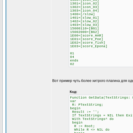
1300=[icon_01]
1301=[icon_02]
1302=[icon_03]
1303=[icon_04]
1400=[/slow]
1401=[slow_01]
1402=[slow_02]
1403=[slow_03]
15000110=[BG1]
15002000=[BG2]
1E00=[score_HAR]
1E01=[score_Poe]
1E02=[score_fish]
1E03=[score_Epona]
01
04
ends
02
Вот пример чуть более хитрого плагина для од
Код:
Function GetData(TextStrings: 
var
R: PTextString;
begin
Result := '';
If TextStrings = NIL then Exi
With TextStrings^ do
begin
R := Root;
While R <> NIL do