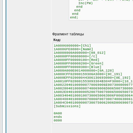
Inc(PW)
end
end
end
end;
Фрагмент таблицы
Код:
1A0006000000=[Ch1]
1A0006FE0000=[Name]
1A0008000A000000=[08_012]
1A0008FF00000000=[/c]
1A0008FF00000100=[Red]
1A0008FF00000200=[Green]
1A0008FF00000300=[Blue]
1A000A000E0014000000=[0A_128]
1A000CFF02000159306A3000=[0C_191]
1A000EFF02000044306130693000=[0E_192]
1A0010FF020001553093304B304F3000=[10_1
1A00220401000900770069006E007300000077
1A00280401000000740069006D006500730000
1A002E04010000005200750070006500650073
1A003404010001007300650063006F006E0064
1A0040040100000070006F0073007400630061
1A004C04010000007300750062006D00690073
[Submissions]
0A00
ends
0000