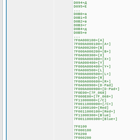
D094=Д
D095=Е
...
D0B0=а
D0B1=б
D0B2=в
D0B3=г
D0B4=д
D0B5=е
...
7F0A000100=[A]
7F000A000100=[A+]
7F0A000200=[B]
7F000A000200=[B+]
7F0A000300=[X]
7F000A000300=[X+]
7F0A000400=[Y]
7F000A000400=[Y+]
7F0A000500=[L]
7F000A000500=[L+]
7F0A000600=[R]
7F000A000600=[R+]
7F0A000900=[D-Pad]
7F000A000900=[D-Pad+]
7F0E00=[7F_068]
7F000E00=[7F_068+]
7F11000000=[/C]
7F0011000000=[/C+]
7F11000100=[Red]
7F0011000100=[Red+]
7F11000300=[Blue]
7F0011000300=[Blue+]
7F0100
7F000100
7F0200
7F000200