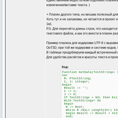
Единственным недостатком подобных плагинов 
извлечению\вставке текста. )
+ Плагин другого типа, но весьма полезный для
Хоть тут и не запаковка, но читается в проект 
1в1.
P.S. Для пересчёта длины строк, что находится
текстового файла, а как это внести в плагин ра
Пример плагина для кодировки UTF-8 с выравни
OoT3D, при той же кодировке и системе кодов,
В таблице продублируем каждый встреченный 
Для удобства расчётов и красоты текста в про
Код:
Function GetData(TextStrings: 
Var
R: PTextString;
I, J: integer;
begin
Result := '';
I := 1; \\ Счётчи
J := 0; \\ Счётч
If TextStrings = NIL then Exi
With TextStrings^ do
begin
R := Root;
While R <NIL> Length(Str)
begin Result := Result + #12
end;