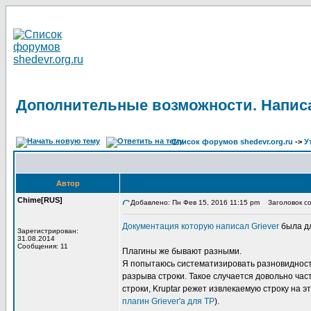
Дополнительные возможности. Написа
Список форумов shedevr.org.ru
->
У
Автор
Chime[RUS]
Добавлено: Пн Фев 15, 2016 11:15 pm
Заголовок со
Документация которую написал Griever
была дл
Зарегистрирован:
31.08.2014
Сообщения: 11
Плагины же бывают разными.
Я попытаюсь систематизировать разновидность
разрыва строки. Такое случается довольно част
строки, Kruptar режет извлекаемую строку на 
плагин Griever'а для TP
).