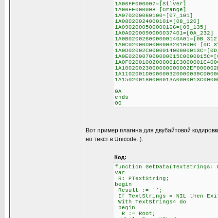
1A06FF000007=[Silver]
1A06FF000008=[Orange]
1A070200060100=[07_101]
1A08020024000101=[08_120]
1A0902000500000166=[09_135]
1A0A0200090000037401=[0A_232]
1A0B020026000000140A01=[0B_312
1A0C02000D00000032010000=[0C_3
1A0D02002C000001400000013C=[0D
1A0E020007000000015C0000015C=[
1A0F02001002000001C3000001C400
1A10020023000000000002EF000002
1A1102001D000000320000039C0000
1A150200180000013A0000013C0000
0A
ends
00
Вот пример плагина для двубайтовой кодировк
но текст в Unicode. ):
Код:
function GetData(TextStrings: 
var
R: PTextString;
begin
Result := '';
If TextStrings = NIL then Exi
With TextStrings^ do
begin
R := Root;