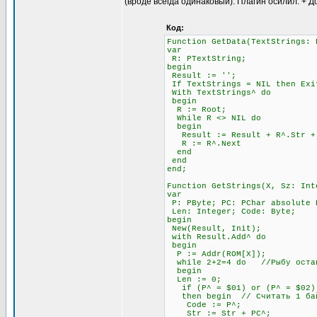
(вроде всегда одинаковый). Плагин осилил. + Д
Код:
Function GetData(TextStrings: 
var
R: PTextString;
begin
Result := '';
If TextStrings = NIL then Exi
With TextStrings^ do
begin
R := Root;
While R <> NIL do
begin
Result := Result + R^.Str + #
R := R^.Next
end
end
end;
Function GetStrings(X, Sz: Int
var
P: PByte; PC: PChar absolute 
Len: Integer; Code: Byte;
begin
New(Result, Init);
with Result.Add^ do
begin
P := Addr(ROM[X]);
while 2+2=4 do //Рыбу остав
begin
Len := 0;
if (P^ = $01) or (P^ = $02) 
then begin // Считать 1 бай
Code := P^;
Str := Str + PC^;