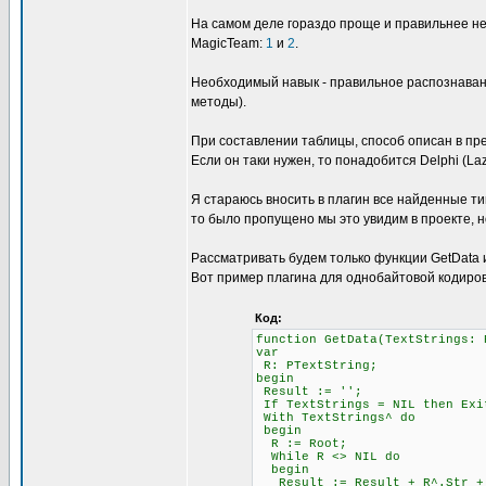
На самом деле гораздо проще и правильнее не
MagicTeam:
1
и
2
.
Необходимый навык - правильное распознавани
методы).
При составлении таблицы, способ описан в пре
Если он таки нужен, то понадобится Delphi (L
Я стараюсь вносить в плагин все найденные ти
то было пропущено мы это увидим в проекте, н
Рассматривать будем только функции GetData и 
Вот пример плагина для однобайтовой кодиров
Код:
function GetData(TextStrings: 
var
R: PTextString;
begin
Result := '';
If TextStrings = NIL then Exi
With TextStrings^ do
begin
R := Root;
While R <> NIL do
begin
Result := Result + R^.Str + #