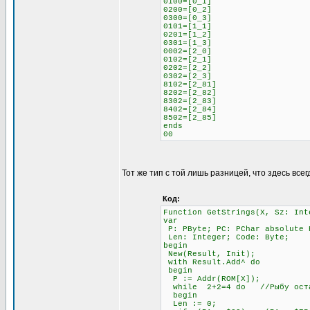
0100=[0_1]
0200=[0_2]
0300=[0_3]
0101=[1_1]
0201=[1_2]
0301=[1_3]
0002=[2_0]
0102=[2_1]
0202=[2_2]
0302=[2_3]
8102=[2_81]
8202=[2_82]
8302=[2_83]
8402=[2_84]
8502=[2_85]
ends
00
Тот же тип с той лишь разницей, что здесь всег
Код:
Function GetStrings(X, Sz: Int
var
P: PByte; PC: PChar absolute 
Len: Integer; Code: Byte;
begin
New(Result, Init);
with Result.Add^ do
begin
P := Addr(ROM[X]);
while 2+2=4 do //Рыбу остав
begin
Len := 0;