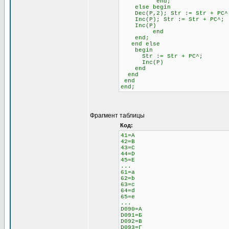
end;
else begin \\ 
Dec(P,2); Str := Str + 
Inc(P); Str := Str + PC^;
Inc(P)
end
end;
end else \\ Если н
begin
Str := Str + PC^;
Inc(P)
end
end
end
end;
Фрагмент таблицы
Код:
41=A
42=B
43=C
44=D
45=E
...
61=a
62=b
63=c
64=d
65=e
...
D090=А
D091=Б
D092=В
D093=Г