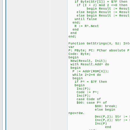
if Byte(Str[I]) = $7F t
if (I + J) mod 2 <>0 
begin Result := Result + Ch
else begin Result := Result +
else begin Result := Result 
until false \\ Всё э
end;
R := R^.Next
end
end
end;
Function GetStrings(X, Sz: Int
var
P: PByte; PC: PChar absolute P
Code: Byte;
begin
New(Result, Init);
with Result.Add^ do
begin
P := Addr(ROM[X]);
while 2+2=4 do \\ П
begin
if P^ = $7F then \\ Ес
begin
Inc(P); \\ Посмо
Code := P^;
Inc(P);
case Code of
$00: case P^ of \
$00: break; \\ А за 
else begin \\ Если за 
прочтём.
Dec(P,2); Str := Str
Inc(P,2); Str := Str
Inc(P)
end