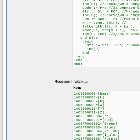
Str := Str + PC^; //Читаем
Inc(P); //Переходим к следу
Code := P^; //Запоминаем бай
Str := Str + PC^; //Читаем б
Inc(P); //Переходим к след
Len := Code - 2; //Можно проч
X := Length(Str); //
SetLength(Str, X + Len);
Move(P^, Str[X + 1], Len);
Inc(P, Len) //Здесь считывае
end else
begin
Str := Str + PC^; //Обычное 
Inc(P)
end
end
end
end;
Фрагмент таблицы
Код:
1A05000000=[Name]
1A0500000D=[L]
1A0500000E=[R]
1A0500000F=[X]
1A05000010=[Y]
1A05000011=[Z]
1A06FF000000=[/c]
1A06FF000001=[Red]
1A06FF000002=[Green]
1A06FF000003=[Blue]
1A06FF000004=[Yellow]
1A06FF000005=[l_Blue]
1A06FF000006=[Purple]