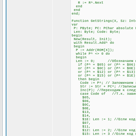
R := R^.Next
end
end
end;
Function GetStrings(X, Sz: Int
var
P: PByte; PC: PChar absolute 
Len: Byte; Code: Byte;
begin
New(Result, Init);
with Result.Add^ do
begin
P := Addr(ROM[X]);
while P^ <> 0 do
begin
Len := 0; //Обозначаем пере
if (P^ = $05) or (P^ = $06) o
or (P^ = $0C) or (P^ = $0E) o
or (P^ = $12) or (P^ = $13) 
or (P^ = $15) or (P^ = $1E)
then begin
Code := P^; // Запоминаем э
Str := Str + PC^; //Записывае
Inc(P); //Переходим к след
case Code of //Т.к. зависимо
$05,
$06,
$0C,
$0E,
$13,
$14,
$1E: Len := 1; //Если код нач
$07,
$11,
$12: Len := 2; //Если код нач
$15: Len := 3 //Если код нач