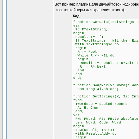
Вот пример плагина для двубайтовой кодировк
msbt контейнеры для хранения текста):
Код:
function GetData(TextStrings: 
var
R: PTextString;
begin
Result := '';
If TextStrings = NIL then Exi
With TextStrings^ do
begin
R := Root;
While R <> NIL do
begin
Result := Result + R^.Str + 
R := R^.Next
end
end
end;
function SwapMe2(V: Word): Wor
asm xchg al,ah end;
function GetStrings(X, Sz: Int
type
TWordRec = packed record
A, B: Char
end;
var
PW: PWord; PB: PByte absolute
Len: Word; Code: Word;
begin
New(Result, Init);
with Result.Add^ do
begin