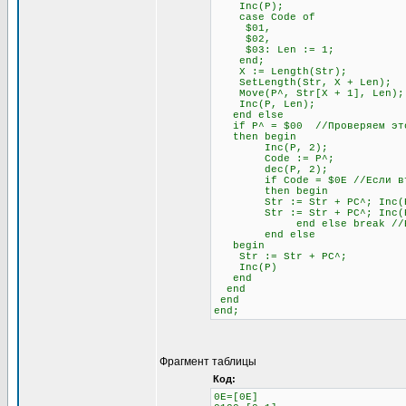
Inc(P);
case Code of
$01,
$02,
$03: Len := 1;
end;
X := Length(Str);
SetLength(Str, X + Len);
Move(P^, Str[X + 1], Len);
Inc(P, Len);
end else
if P^ = $00 //Проверяем это
then begin
Inc(P, 2);
Code := P^;
dec(P, 2);
if Code = $0E //Если второй
then begin
Str := Str + PC^; Inc(
Str := Str + PC^; Inc(
end else break //Если не
end else
begin
Str := Str + PC^;
Inc(P)
end
end
end
end;
Фрагмент таблицы
Код:
0E=[0E]