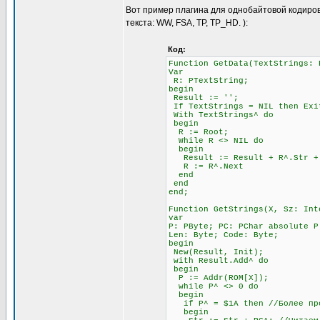
Вот пример плагина для однобайтовой кодиров
текста: WW, FSA, TP, TP_HD. ):
Код:
Function GetData(TextStrings: 
Var
R: PTextString;
begin
Result := '';
If TextStrings = NIL then Exi
With TextStrings^ do
begin
R := Root;
While R <> NIL do
begin
Result := Result + R^.Str + #
R := R^.Next
end
end
end;
Function GetStrings(X, Sz: Int
var
P: PByte; PC: PChar absolute P
Len: Byte; Code: Byte;
begin
New(Result, Init);
with Result.Add^ do
begin
P := Addr(ROM[X]);
while P^ <> 0 do
begin
if P^ = $1A then //Более прод
begin