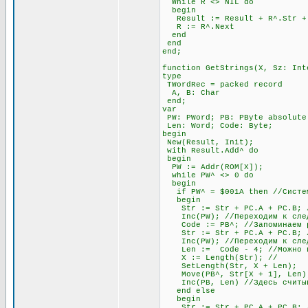
While R <> NIL do
begin
Result := Result + R^.Str + #
R := R^.Next
end
end
end;
function GetStrings(X, Sz: Int
type
TWordRec = packed record
A, B: Char
end;
var
PW: PWord; PB: PByte absolute
Len: Word; Code: Byte;
begin
New(Result, Init);
with Result.Add^ do
begin
PW := Addr(ROM[X]);
while PW^ <> 0 do
begin
if PW^ = $001A then //Система
begin
Str := Str + PC.A + PC.B; //
Inc(PW); //Переходим к след
Code := PB^; //Запоминаем раз
Str := Str + PC.A + PC.B; //
Inc(PW); //Переходим к след
Len := Code - 4; //Можно про
X := Length(Str); //
SetLength(Str, X + Len);
Move(PB^, Str[X + 1], Len)
Inc(PB, Len) //Здесь считыва
end else
begin
Str := Str + PC.A + PC.B; //О