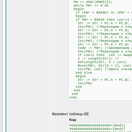
PW := Addr(ROM[X]);
while PW^ <> 0 do
begin
if (PW^ = $000E) or (PW^ = $0
begin
if PW^ = $0E00 then Len:=1 el
Str := Str + PC.A + PC.B; //
Inc(PW); //Переходим к след
Str := Str + PC.A + PC.B; //
Inc(PW); //Переходим к след
Str := Str + PC.A + PC.B; //
Inc(PW); //Переходим к след
Str := Str + PC.A + PC.B; // 
Code := PW^; //Запоминаем раз
Inc(PW); //Переходим к след
if Len=1 then Len := SwapMe2
X := Length(Str); //
SetLength(Str, X + Len);
Move(PB^, Str[X + 1], Len)
Inc(PB, Len) //Здесь считыва
end else
begin
Str := Str + PC.A + PC.B; //О
Inc(PW)
end
end
end
end;
Фрагмент таблицы BE
Код:
000E0000000300020000=[Red1]
000E0000000300020001=[Red2]