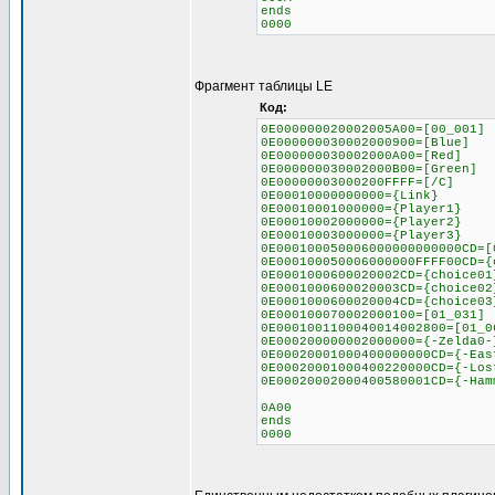
ends
0000
Фрагмент таблицы LE
Код:
0E000000020002005A00=[00_001]
0E000000030002000900=[Blue]
0E000000030002000A00=[Red]
0E000000030002000B00=[Green]
0E00000003000200FFFF=[/C]
0E00010000000000={Link}
0E00010001000000={Player1}
0E00010002000000={Player2}
0E00010003000000={Player3}
0E000100050006000000000000CD=[
0E000100050006000000FFFF00CD={
0E0001000600020002CD={choice01
0E0001000600020003CD={choice02
0E0001000600020004CD={choice03
0E000100070002000100=[01_031]
0E0001001100040014002800=[01_0
0E000200000002000000={-Zelda0-
0E00020001000400000000CD={-Eas
0E00020001000400220000CD={-Los
0E00020002000400580001CD={-Ham
0A00
ends
0000