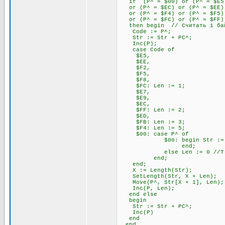
if (P^ = $00) or (P^ = $E5) 
or (P^ = $EC) or (P^ = $EE) 
or (P^ = $F4) or (P^ = $F5) 
or (P^ = $FC) or (P^ = $FF)
then begin // Считать 1 бай
Code := P^;
Str := Str + PC^;
Inc(P);
case Code of
$E5,
$EE,
$F2,
$F5,
$F8,
$FC: Len := 1;
$E7,
$E9,
$EC,
$FF: Len := 2;
$ED,
$FB: Len := 3;
$F4: Len := 5;
$00: case P^ of
$00: begin Str := Str + P
end;
else Len := 0 //Т.к. 00
end;
end;
X := Length(Str);
SetLength(Str, X + Len);
Move(P^, Str[X + 1], Len);
Inc(P, Len);
end else
begin
Str := Str + PC^;
Inc(P)
end
end