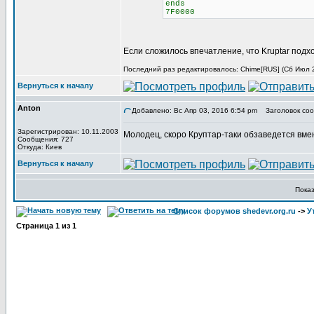
ends
7F0000
Если сложилось впечатление, что Kruptar подх
Последний раз редактировалось: Chime[RUS] (Сб Июл 29
Вернуться к началу
Anton
Добавлено: Вс Апр 03, 2016 6:54 pm
Заголовок соо
Зарегистрирован: 10.11.2003
Молодец, скоро Круптар-таки обзаведется вме
Сообщения: 727
Откуда: Киев
Вернуться к началу
Пока
Список форумов shedevr.org.ru
->
У
Страница
1
из
1