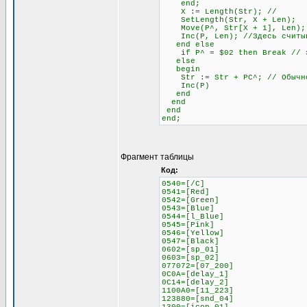
end;
X := Length(Str); //
SetLength(Str, X + Len);
Move(P^, Str[X + 1], Len);
Inc(P, Len); //Здесь считыва
end else
if P^ = $02 then Break // это
else
begin
Str := Str + PC^; // Обычное
Inc(P)
end
end
end
end;
Фрагмент таблицы
Код:
0540=[/C]
0541=[Red]
0542=[Green]
0543=[Blue]
0544=[l_Blue]
0545=[Pink]
0546=[Yellow]
0547=[Black]
0602=[sp_01]
0603=[sp_02]
077072=[07_200]
0C0A=[delay_1]
0C14=[delay_2]
1100A0=[11_223]
123880=[snd_04]