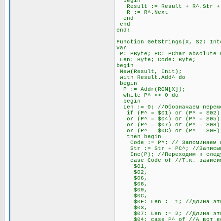
begin
Result := Result + R^.Str + #
R := R^.Next
end
end
end;
Function GetStrings(X, Sz: Int
var
P: PByte; PC: PChar absolute 
Len: Byte; Code: Byte;
begin
New(Result, Init);
with Result.Add^ do
begin
P := Addr(ROM[X]);
while P^ <> 0 do
begin
Len := 0; //Обозначаем переме
if (P^ = $01) or (P^ = $02) 
or (P^ = $04) or (P^ = $05) o
or (P^ = $07) or (P^ = $08) 
or (P^ = $0C) or (P^ = $0F)
then begin
Code := P^; // Запоминаем п
Str := Str + PC^; //Записыва
Inc(P); //Переходим к след
case Code of //Т.к. зависимос
$01,
$02,
$06,
$08,
$09,
$0C,
$0F: Len := 1; //Длина этих 
$03,
$07: Len := 2; //Длина этих 
$04: case P^ of //А вот если