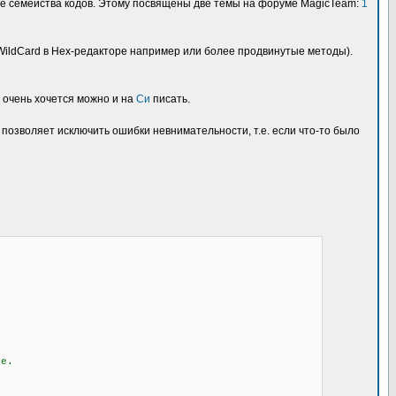
лые семейства кодов. Этому посвящены две темы на форуме MagicTeam:
1
WildCard в Hex-редакторе например или более продвинутые методы).
и очень хочется можно и на
Си
писать.
 позволяет исключить ошибки невнимательности, т.е. если что-то было
те.