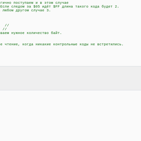
но поступаем и в этом случае
дом за $05 идёт $FF длина такого кода будет 2.
м другом случае 3.
; //
 //
аем нужное количество байт.
чтение, когда никакие контрольные коды не встретились.