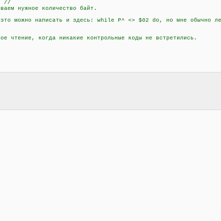
 //
аем нужное количество байт.
о можно написать и здесь: while P^ <> $02 do, но мне обычно ле
 чтение, когда никакие контрольные коды не встретились.