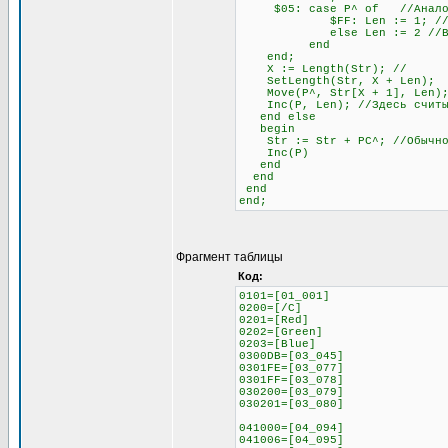
$05: case P^ of //Аналогич
$FF: Len := 1; //Если сле
else Len := 2 //В любо
end
end;
X := Length(Str); //
SetLength(Str, X + Len)
Move(P^, Str[X + 1], Len);
Inc(P, Len); //Здесь считыв
end else
begin
Str := Str + PC^; //Обычное 
Inc(P)
end
end
end
end;
Фрагмент таблицы
Код:
0101=[01_001]
0200=[/C]
0201=[Red]
0202=[Green]
0203=[Blue]
0300DB=[03_045]
0301FE=[03_077]
0301FF=[03_078]
030200=[03_079]
030201=[03_080]
041000=[04_094]
041006=[04_095]