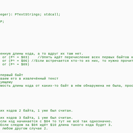
teger): PTextStrings; stdcall;
 P;
нную длины кода, а то вдруг их там нет.
or (P^ = $03) //Опять идёт перечисление всех первых байтов к
r (P^ = $06) //Если встречается кто-то из них, то нужно прочит
 or (P^ = $09)
)
ервый байт
аем его в извлечённый текст
ующему
сть длины кода от каких-то байт в нём обнаружена не была, прос
 кодов 2 байта, 1 уже был считан.
 кодов 3 байта, 1 уже был считан.
 код начинается с $04 то тут не всё так однозначно.
дом за $04 идёт $10 длина такого кода будет 3.
м другом случае 2.