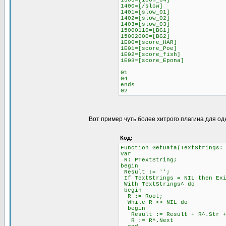
1303=[icon_04]
1400=[/slow]
1401=[slow_01]
1402=[slow_02]
1403=[slow_03]
15000110=[BG1]
15002000=[BG2]
1E00=[score_HAR]
1E01=[score_Poe]
1E02=[score_fish]
1E03=[score_Epona]
01
04
ends
02
Вот пример чуть более хитрого плагина для од
Код:
Function GetData(TextStrings:
var
R: PTextString;
begin
Result := '';
If TextStrings = NIL then Ex
With TextStrings^ do
begin
R := Root;
While R <> NIL do
begin
Result := Result + R^.Str + 
R := R^.Next