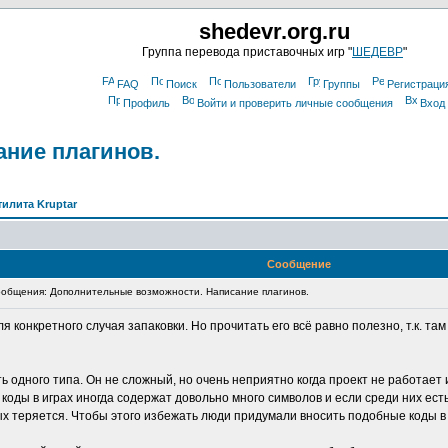
shedevr.org.ru
Группа перевода приставочных игр "
ШЕДЕВР
"
FAQ
Поиск
Пользователи
Группы
Регистраци
Профиль
Войти и проверить личные сообщения
Вход
ние плагинов.
тилита Kruptar
Сообщение
общения: Дополнительные возможности. Написание плагинов.
я конкретного случая запаковки. Но прочитать его всё равно полезно, т.к. т
одного типа. Он не сложный, но очень неприятно когда проект не работает 
оды в играх иногда содержат довольно много символов и если среди них есть т
ых теряется. Чтобы этого избежать люди придумали вносить подобные коды в