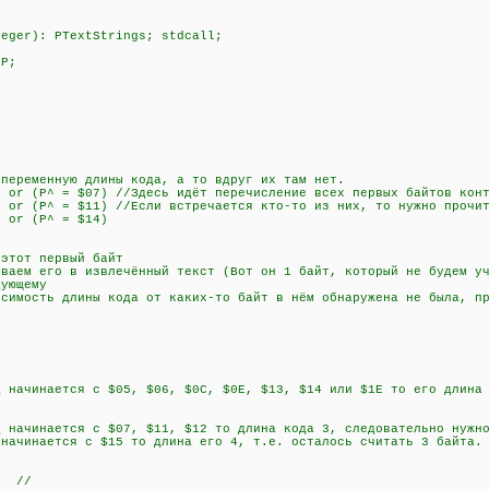
teger): PTextStrings; stdcall;
 P;
менную длины кода, а то вдруг их там нет.
r (P^ = $07) //Здесь идёт перечисление всех первых байтов конт
r (P^ = $11) //Если встречается кто-то из них, то нужно прочит
 or (P^ = $14)
)
тот первый байт
ем его в извлечённый текст (Вот он 1 байт, который не будем уч
ующему
сть длины кода от каких-то байт в нём обнаружена не была, пр
чинается с $05, $06, $0C, $0E, $13, $14 или $1E то его длина 2
чинается с $07, $11, $12 то длина кода 3, следовательно нужно
инается с $15 то длина его 4, т.е. осталось считать 3 байта.
; //