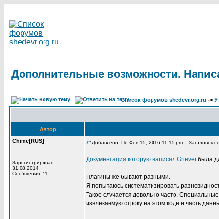
Дополнительные возможности. Написа
Список форумов shedevr.org.ru
->
У
Автор
Chime[RUS]
Добавлено: Пн Фев 15, 2016 11:15 pm
Заголовок со
Документация которую написал Griever
была дл
Зарегистрирован:
31.08.2014
Сообщения: 11
Плагины же бывают разными.
Я попытаюсь систематизировать разновидность 
Такое случается довольно часто. Специальные к
извлекаемую строку на этом коде и часть данн