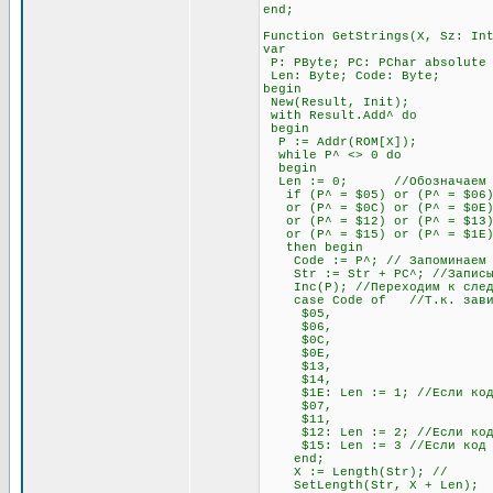
end;
Function GetStrings(X, Sz: In
var
P: PByte; PC: PChar absolute
Len: Byte; Code: Byte;
begin
New(Result, Init);
with Result.Add^ do
begin
P := Addr(ROM[X]);
while P^ <> 0 do
begin
Len := 0; //Обозначаем пере
if (P^ = $05) or (P^ = $06) o
or (P^ = $0C) or (P^ = $0E) o
or (P^ = $12) or (P^ = $13)
or (P^ = $15) or (P^ = $1E
then begin
Code := P^; // Запоминаем э
Str := Str + PC^; //Записыва
Inc(P); //Переходим к след
case Code of //Т.к. зависимо
$05,
$06,
$0C,
$0E,
$13,
$14,
$1E: Len := 1; //Если код на
$07,
$11,
$12: Len := 2; //Если код на
$15: Len := 3 //Если код нач
end;
X := Length(Str); //
SetLength(Str, X + Len)