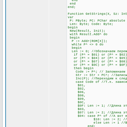
end
end
end;
Function GetStrings(X, Sz: In
var
P: PByte; PC: PChar absolute
Len: Byte; Code: Byte;
begin
New(Result, Init);
with Result.Add^ do
begin
P := Addr(ROM[X]);
while P^ <> 0 do
begin
Len := 0; //Обозначаем переме
if (P^ = $01) or (P^ = $02) 
or (P^ = $04) or (P^ = $05) o
or (P^ = $07) or (P^ = $08)
or (P^ = $0C) or (P^ = $0F
then begin
Code := P^; // Запоминаем п
Str := Str + PC^; //Записыв
Inc(P); //Переходим к след
case Code of //Т.к. зависимо
$01,
$02,
$06,
$08,
$09,
$0C,
$0F: Len := 1; //Длина этих
$03,
$07: Len := 2; //Длина этих
$04: case P^ of //А вот если
$10: Len := 2; //Если сле
else Len := 1 //В любо
end;