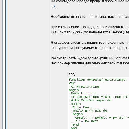
На самом деле гораздо проще и правильнее не
и
2
.
Необходимый навык - правильное распознавани
При составлении таблицы, способ описан в пре
Если он таки нужен, то понадобится Delphi (L
Я стараюсь вносить в плагин все найденные ти
пропущено мы это увидим в проекте, но проект
Рассматривать будем только функции GetData и 
Вот пример плагина для однобайтовой кодиров
Код:
function GetData(TextStrings:
var
R: PTextString;
begin
Result := '';
If TextStrings = NIL then Ex
With TextStrings^ do
begin
R := Root;
While R <> NIL do
begin
Result := Result + R^.Str + 
R := R^.Next
end
end