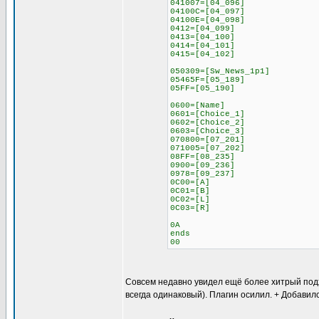
041007=[04_096]
04100C=[04_097]
04100E=[04_098]
0412=[04_099]
0413=[04_100]
0414=[04_101]
0415=[04_102]
050309=[Sw_News_1p1]
05465F=[05_189]
05FF=[05_190]
0600=[Name]
0601=[Choice_1]
0602=[Choice_2]
0603=[Choice_3]
070800=[07_201]
071005=[07_202]
08FF=[08_235]
0900=[09_236]
0978=[09_237]
0C00=[A]
0C01=[B]
0C02=[L]
0C03=[R]
0A
ends
00
Совсем недавно увидел ещё более хитрый подход
всегда одинаковый). Плагин осилил. + Добавил