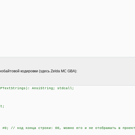
нобайтовой кодировки (здесь Zelda MC GBA):
 PTextStrings): AnsiString; stdcall;
it;
#0; // код конца строки: 00, можно его и не отображать в проек