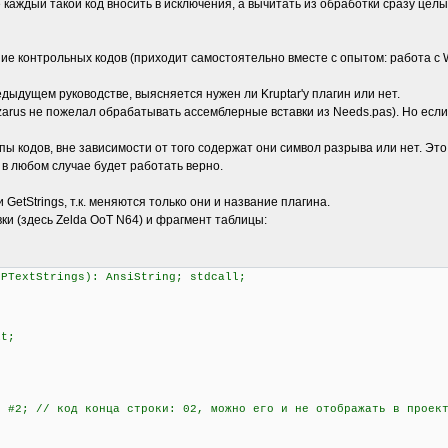
 каждый такой код вносить в исключения, а вычитать из обработки сразу це
е контрольных кодов (приходит самостоятельно вместе с опытом: работа с 
дыдущем руководстве, выясняется нужен ли Kruptar'у плагин или нет.
azarus не пожелал обрабатывать ассемблерные вставки из Needs.pas). Но есл
пы кодов, вне зависимости от того содержат они символ разрыва или нет. Это
 в любом случае будет работать верно.
GetStrings, т.к. меняются только они и название плагина.
ки (здесь Zelda OoT N64) и фрагмент таблицы:
 PTextStrings): AnsiString; stdcall;
it;
#2; // код конца строки: 02, можно его и не отображать в проек