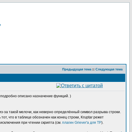
я
Предыдущая тема
::
Следующая тема
ам подробно описано назначение функций. )
из-за такой мелочи, как неверно определённый символ разрыва строки.
от, что в таблице обозначен как конец строки, Kruptar режет
 исключения при чтении скрипта (см.
плагин Griever'а для TP
).