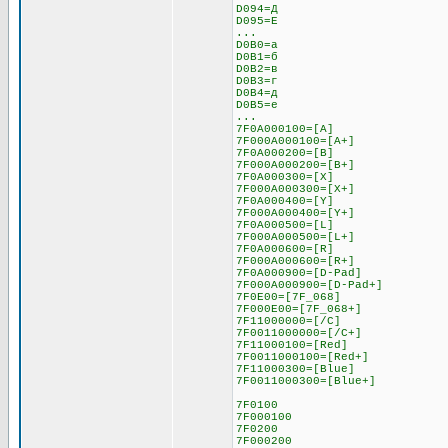
D094=Д
D095=Е
...
D0B0=а
D0B1=б
D0B2=в
D0B3=г
D0B4=д
D0B5=е
...
7F0A000100=[A]
7F000A000100=[A+]
7F0A000200=[B]
7F000A000200=[B+]
7F0A000300=[X]
7F000A000300=[X+]
7F0A000400=[Y]
7F000A000400=[Y+]
7F0A000500=[L]
7F000A000500=[L+]
7F0A000600=[R]
7F000A000600=[R+]
7F0A000900=[D-Pad]
7F000A000900=[D-Pad+]
7F0E00=[7F_068]
7F000E00=[7F_068+]
7F11000000=[/C]
7F0011000000=[/C+]
7F11000100=[Red]
7F0011000100=[Red+]
7F11000300=[Blue]
7F0011000300=[Blue+]
7F0100
7F000100
7F0200
7F000200