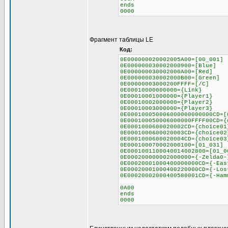
ends
0000
Фрагмент таблицы LE
Код:
0E000000020002005A00=[00_001]
0E000000030002000900=[Blue]
0E000000030002000A00=[Red]
0E000000030002000B00=[Green]
0E00000003000200FFFF=[/C]
0E00010000000000={Link}
0E00010001000000={Player1}
0E00010002000000={Player2}
0E00010003000000={Player3}
0E000100050006000000000000CD=[
0E000100050006000000FFFF00CD={
0E0001000600020002CD={choice01
0E0001000600020003CD={choice02
0E0001000600020004CD={choice03
0E000100070002000100=[01_031]
0E0001001100040014002800=[01_0
0E000200000002000000={-Zelda0-
0E00020001000400000000CD={-Eas
0E00020001000400220000CD={-Los
0E00020002000400580001CD={-Ham
0A00
ends
0000