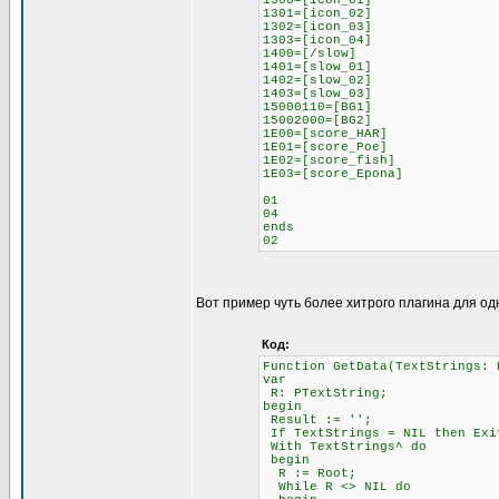
1300=[icon_01]
1301=[icon_02]
1302=[icon_03]
1303=[icon_04]
1400=[/slow]
1401=[slow_01]
1402=[slow_02]
1403=[slow_03]
15000110=[BG1]
15002000=[BG2]
1E00=[score_HAR]
1E01=[score_Poe]
1E02=[score_fish]
1E03=[score_Epona]
01
04
ends
02
Вот пример чуть более хитрого плагина для од
Код:
Function GetData(TextStrings: 
var
R: PTextString;
begin
Result := '';
If TextStrings = NIL then Exi
With TextStrings^ do
begin
R := Root;
While R <> NIL do