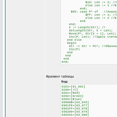
$10: Len := 2; //Если сле
else Len := 1 //В любо
end;
$05: case P^ of //Аналогич
$FF: Len := 1; //Если сле
else Len := 2 //В любо
end
end;
X := Length(Str); //
SetLength(Str, X + Len);
Move(P^, Str[X + 1], Len);
Inc(P, Len); //Здесь считыва
end else
begin
Str := Str + PC^; //Обычное 
Inc(P)
end
end
end
end;
Фрагмент таблицы
Код:
0101=[01_001]
0200=[/C]
0201=[Red]
0202=[Green]
0203=[Blue]
0300DB=[03_045]
0301FE=[03_077]
0301FF=[03_078]
030200=[03_079]
030201=[03_080]