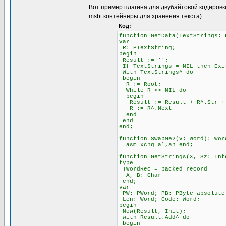
Вот пример плагина для двубайтовой кодировк
msbt контейнеры для хранения текста):
Код:
function GetData(TextStrings: 
var
R: PTextString;
begin
Result := '';
If TextStrings = NIL then Exi
With TextStrings^ do
begin
R := Root;
While R <> NIL do
begin
Result := Result + R^.Str + 
R := R^.Next
end
end
end;
function SwapMe2(V: Word): Wor
asm xchg al,ah end;
function GetStrings(X, Sz: Int
type
TWordRec = packed record
A, B: Char
end;
var
PW: PWord; PB: PByte absolute
Len: Word; Code: Word;
begin
New(Result, Init);
with Result.Add^ do
begin