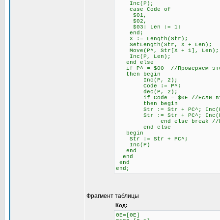
Inc(P);
case Code of
$01,
$02,
$03: Len := 1;
end;
X := Length(Str);
SetLength(Str, X + Len);
Move(P^, Str[X + 1], Len);
Inc(P, Len);
end else
if P^ = $00 //Проверяем это
then begin
Inc(P, 2);
Code := P^;
dec(P, 2);
if Code = $0E //Если второй
then begin
Str := Str + PC^; Inc(
Str := Str + PC^; Inc(
end else break //Если не
end else
begin
Str := Str + PC^;
Inc(P)
end
end
end
end;
Фрагмент таблицы
Код:
0E=[0E]