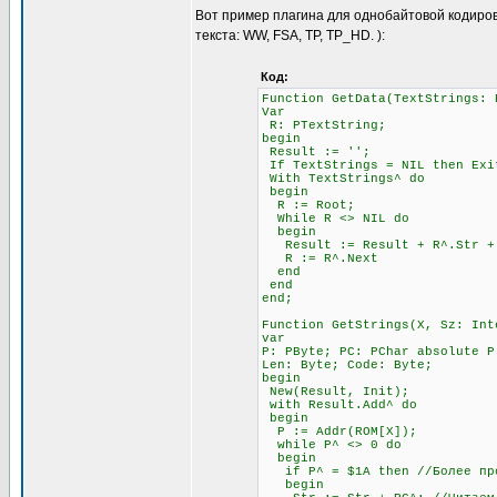
Вот пример плагина для однобайтовой кодиров
текста: WW, FSA, TP, TP_HD. ):
Код:
Function GetData(TextStrings: 
Var
R: PTextString;
begin
Result := '';
If TextStrings = NIL then Exi
With TextStrings^ do
begin
R := Root;
While R <> NIL do
begin
Result := Result + R^.Str + #
R := R^.Next
end
end
end;
Function GetStrings(X, Sz: Int
var
P: PByte; PC: PChar absolute P
Len: Byte; Code: Byte;
begin
New(Result, Init);
with Result.Add^ do
begin
P := Addr(ROM[X]);
while P^ <> 0 do
begin
if P^ = $1A then //Более прод
begin