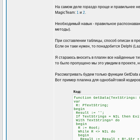
На самом деле гораздо проще и правильнее не
MagicTeam:
1
и
2
.
Необходимый навык - правильное распознавани
методы).
При составлении таблицы, способ описан в пре
Если он таки нужен, то понадобится Delphi (L
Я стараюсь вносить в плагин все найденные ти
то было пропущено мы это увидим в проекте, н
Рассматривать будем только функции GetData и 
Вот пример плагина для однобайтовой кодиров
Код:
function GetData(TextStrings: 
var
R: PTextString;
begin
Result := '';
If TextStrings = NIL then Exi
With TextStrings^ do
begin
R := Root;
While R <> NIL do
begin
Result := Result + R^.Str + #