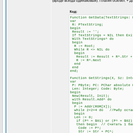
(вроде всегда одинаковый). Плагин осилил. + Д
Код:
Function GetData(TextStrings: 
var
R: PTextString;
begin
Result := '';
If TextStrings = NIL then Exi
With TextStrings^ do
begin
R := Root;
While R <> NIL do
begin
Result := Result + R^.Str + #
R := R^.Next
end
end
end;
Function GetStrings(X, Sz: Int
var
P: PByte; PC: PChar absolute 
Len: Integer; Code: Byte;
begin
New(Result, Init);
with Result.Add^ do
begin
P := Addr(ROM[X]);
while 2+2=4 do //Рыбу остав
begin
Len := 0;
if (P^ = $01) or (P^ = $02) 
then begin // Считать 1 бай
Code := P^;
Str := Str + PC^;