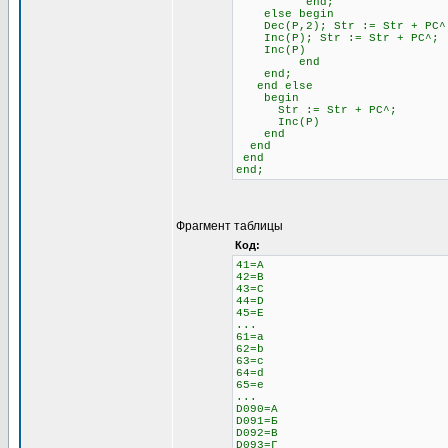
end;
else begin \\ 
Dec(P,2); Str := Str + 
Inc(P); Str := Str + PC^;
Inc(P)
end
end;
end else \\ Если н
begin
Str := Str + PC^;
Inc(P)
end
end
end
end;
Фрагмент таблицы
Код:
41=A
42=B
43=C
44=D
45=E
...
61=a
62=b
63=c
64=d
65=e
...
D090=А
D091=Б
D092=В
D093=Г