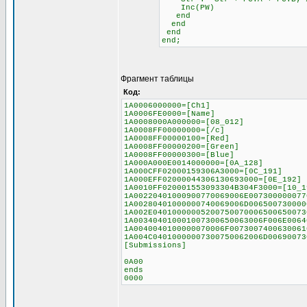
Inc(PW)
end
end
end
end;
Фрагмент таблицы
Код:
1A0006000000=[Ch1]
1A0006FE0000=[Name]
1A0008000A000000=[08_012]
1A0008FF00000000=[/c]
1A0008FF00000100=[Red]
1A0008FF00000200=[Green]
1A0008FF00000300=[Blue]
1A000A000E0014000000=[0A_128]
1A000CFF02000159306A3000=[0C_191]
1A000EFF02000044306130693000=[0E_192]
1A0010FF020001553093304B304F3000=[10_1
1A00220401000900770069006E007300000077
1A00280401000000740069006D006500730000
1A002E04010000005200750070006500650073
1A003404010001007300650063006F006E0064
1A0040040100000070006F0073007400630061
1A004C04010000007300750062006D00690073
[Submissions]
0A00
ends
0000