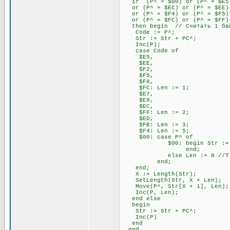
if (P^ = $00) or (P^ = $E5) 
or (P^ = $EC) or (P^ = $EE) 
or (P^ = $F4) or (P^ = $F5) 
or (P^ = $FC) or (P^ = $FF)
then begin // Считать 1 бай
Code := P^;
Str := Str + PC^;
Inc(P);
case Code of
$E5,
$EE,
$F2,
$F5,
$F8,
$FC: Len := 1;
$E7,
$E9,
$EC,
$FF: Len := 2;
$ED,
$FB: Len := 3;
$F4: Len := 5;
$00: case P^ of
$00: begin Str := Str + P
end;
else Len := 0 //Т.к. 00
end;
end;
X := Length(Str);
SetLength(Str, X + Len);
Move(P^, Str[X + 1], Len);
Inc(P, Len);
end else
begin
Str := Str + PC^;
Inc(P)
end
end