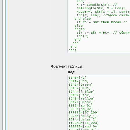
end;
X := Length(Str); //
SetLength(Str, X + Len);
Move(P^, Str[X + 1], Len);
Inc(P, Len); //Здесь считыва
end else
if P^ = $02 then Break // это
else
begin
Str := Str + PC^; // Обычное
Inc(P)
end
end
end
end;
Фрагмент таблицы
Код:
0540=[/C]
0541=[Red]
0542=[Green]
0543=[Blue]
0544=[l_Blue]
0545=[Pink]
0546=[Yellow]
0547=[Black]
0602=[sp_01]
0603=[sp_02]
077072=[07_200]
0C0A=[delay_1]
0C14=[delay_2]
1100A0=[11_223]
123880=[snd_04]