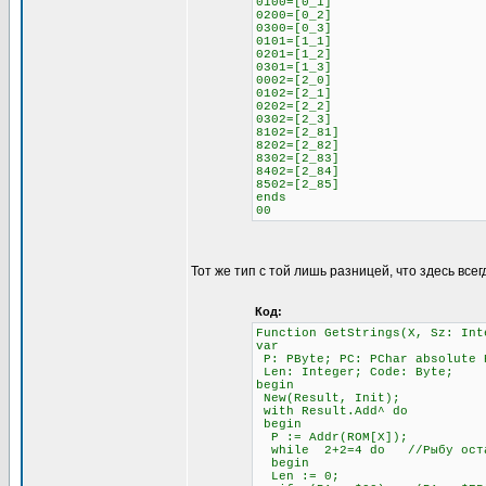
0100=[0_1]
0200=[0_2]
0300=[0_3]
0101=[1_1]
0201=[1_2]
0301=[1_3]
0002=[2_0]
0102=[2_1]
0202=[2_2]
0302=[2_3]
8102=[2_81]
8202=[2_82]
8302=[2_83]
8402=[2_84]
8502=[2_85]
ends
00
Тот же тип с той лишь разницей, что здесь всег
Код:
Function GetStrings(X, Sz: Int
var
P: PByte; PC: PChar absolute 
Len: Integer; Code: Byte;
begin
New(Result, Init);
with Result.Add^ do
begin
P := Addr(ROM[X]);
while 2+2=4 do //Рыбу остав
begin
Len := 0;