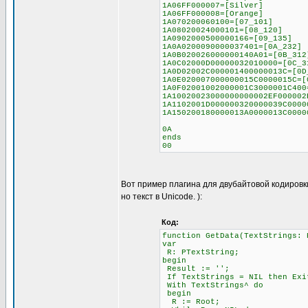
1A06FF000007=[Silver]
1A06FF000008=[Orange]
1A070200060100=[07_101]
1A08020024000101=[08_120]
1A0902000500000166=[09_135]
1A0A0200090000037401=[0A_232]
1A0B020026000000140A01=[0B_312
1A0C02000D00000032010000=[0C_3
1A0D02002C000001400000013C=[0D
1A0E020007000000015C0000015C=[
1A0F02001002000001C3000001C400
1A10020023000000000002EF000002
1A1102001D000000320000039C0000
1A150200180000013A0000013C0000
0A
ends
00
Вот пример плагина для двубайтовой кодировк
но текст в Unicode. ):
Код:
function GetData(TextStrings: 
var
R: PTextString;
begin
Result := '';
If TextStrings = NIL then Exi
With TextStrings^ do
begin
R := Root;