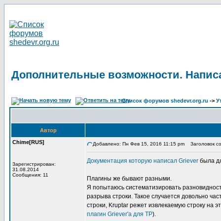
Дополнительные возможности. Написа
Список форумов shedevr.org.ru
->
У
Автор
Chime[RUS]
Добавлено: Пн Фев 15, 2016 11:15 pm
Заголовок со
Документация которую написал Griever
была дл
Зарегистрирован:
31.08.2014
Сообщения: 11
Плагины же бывают разными.
Я попытаюсь систематизировать разновидность
разрыва строки. Такое случается довольно част
строки, Kruptar режет извлекаемую строку на 
плагин Griever'а для TP
).