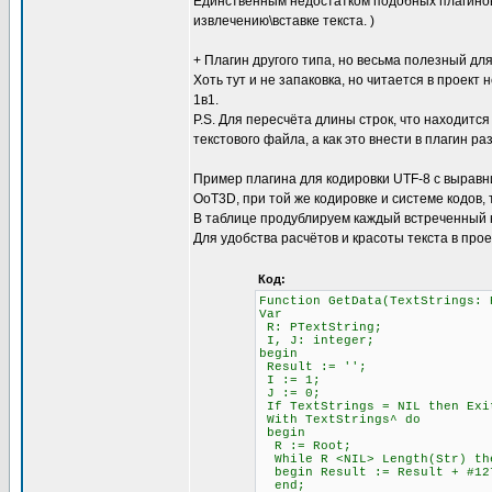
Единственным недостатком подобных плагинов 
извлечению\вставке текста. )
+ Плагин другого типа, но весьма полезный для
Хоть тут и не запаковка, но читается в проект 
1в1.
P.S. Для пересчёта длины строк, что находится
текстового файла, а как это внести в плагин ра
Пример плагина для кодировки UTF-8 с выравни
OoT3D, при той же кодировке и системе кодов,
В таблице продублируем каждый встреченный 
Для удобства расчётов и красоты текста в про
Код:
Function GetData(TextStrings: 
Var
R: PTextString;
I, J: integer;
begin
Result := '';
I := 1; \\ Счётчи
J := 0; \\ Счётч
If TextStrings = NIL then Exi
With TextStrings^ do
begin
R := Root;
While R <NIL> Length(Str)
begin Result := Result + #12
end;