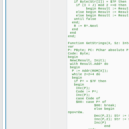
if Byte(Str[I]) = $7F t
if (I + J) mod 2 <>0 
begin Result := Result + Ch
else begin Result := Result +
else begin Result := Result 
until false \\ Всё э
end;
R := R^.Next
end
end
end;
Function GetStrings(X, Sz: Int
var
P: PByte; PC: PChar absolute P
Code: Byte;
begin
New(Result, Init);
with Result.Add^ do
begin
P := Addr(ROM[X]);
while 2+2=4 do \\ П
begin
if P^ = $7F then \\ Ес
begin
Inc(P); \\ Посмо
Code := P^;
Inc(P);
case Code of
$00: case P^ of \
$00: break; \\ А за 
else begin \\ Если за 
прочтём.
Dec(P,2); Str := Str
Inc(P,2); Str := Str
Inc(P)
end