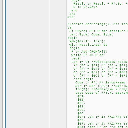
begin
Result := Result + R^.Str + #
R := R^.Next
end
end
end;
Function GetStrings(X, Sz: Int
var
P: PByte; PC: PChar absolute 
Len: Byte; Code: Byte;
begin
New(Result, Init);
with Result.Add^ do
begin
P := Addr(ROM[X]);
while P^ <> 0 do
begin
Len := 0; //Обозначаем переме
if (P^ = $01) or (P^ = $02) 
or (P^ = $04) or (P^ = $05) o
or (P^ = $07) or (P^ = $08) 
or (P^ = $0C) or (P^ = $0F)
then begin
Code := P^; // Запоминаем п
Str := Str + PC^; //Записыва
Inc(P); //Переходим к след
case Code of //Т.к. зависимос
$01,
$02,
$06,
$08,
$09,
$0C,
$0F: Len := 1; //Длина этих 
$03,
$07: Len := 2; //Длина этих 
$04: case P^ of //А вот если