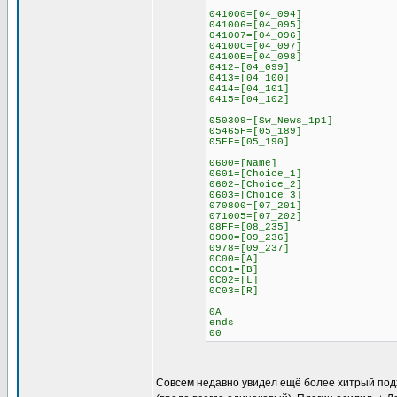
041000=[04_094]
041006=[04_095]
041007=[04_096]
04100C=[04_097]
04100E=[04_098]
0412=[04_099]
0413=[04_100]
0414=[04_101]
0415=[04_102]
050309=[Sw_News_1p1]
05465F=[05_189]
05FF=[05_190]
0600=[Name]
0601=[Choice_1]
0602=[Choice_2]
0603=[Choice_3]
070800=[07_201]
071005=[07_202]
08FF=[08_235]
0900=[09_236]
0978=[09_237]
0C00=[A]
0C01=[B]
0C02=[L]
0C03=[R]
0A
ends
00
Совсем недавно увидел ещё более хитрый подход