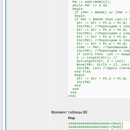
PW := Addr(ROM[X]);
while PW^ <> 0 do
begin
if (PW^ = $000E) or (PW^ = $0
begin
if PW^ = $0E00 then Len:=1 el
Str := Str + PC.A + PC.B; //
Inc(PW); //Переходим к след
Str := Str + PC.A + PC.B; //
Inc(PW); //Переходим к след
Str := Str + PC.A + PC.B; //
Inc(PW); //Переходим к след
Str := Str + PC.A + PC.B; // 
Code := PW^; //Запоминаем раз
Inc(PW); //Переходим к след
if Len=1 then Len := SwapMe2
X := Length(Str); //
SetLength(Str, X + Len);
Move(PB^, Str[X + 1], Len)
Inc(PB, Len) //Здесь считыва
end else
begin
Str := Str + PC.A + PC.B; //О
Inc(PW)
end
end
end
end;
Фрагмент таблицы BE
Код:
000E0000000300020000=[Red1]
000E0000000300020001=[Red2]