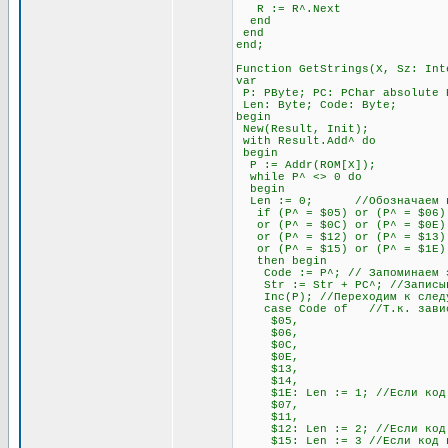
R := R^.Next
end
end
end;
Function GetStrings(X, Sz: Int
var
P: PByte; PC: PChar absolute 
Len: Byte; Code: Byte;
begin
New(Result, Init);
with Result.Add^ do
begin
P := Addr(ROM[X]);
while P^ <> 0 do
begin
Len := 0; //Обозначаем пере
if (P^ = $05) or (P^ = $06) o
or (P^ = $0C) or (P^ = $0E) o
or (P^ = $12) or (P^ = $13) 
or (P^ = $15) or (P^ = $1E)
then begin
Code := P^; // Запоминаем э
Str := Str + PC^; //Записывае
Inc(P); //Переходим к след
case Code of //Т.к. зависимо
$05,
$06,
$0C,
$0E,
$13,
$14,
$1E: Len := 1; //Если код нач
$07,
$11,
$12: Len := 2; //Если код нач
$15: Len := 3 //Если код нач