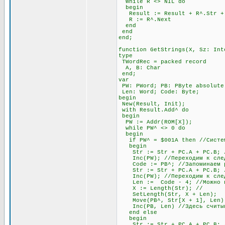
While R <> NIL do
begin
Result := Result + R^.Str + #
R := R^.Next
end
end
end;
function GetStrings(X, Sz: Int
type
TWordRec = packed record
A, B: Char
end;
var
PW: PWord; PB: PByte absolute
Len: Word; Code: Byte;
begin
New(Result, Init);
with Result.Add^ do
begin
PW := Addr(ROM[X]);
while PW^ <> 0 do
begin
if PW^ = $001A then //Система
begin
Str := Str + PC.A + PC.B; //
Inc(PW); //Переходим к след
Code := PB^; //Запоминаем раз
Str := Str + PC.A + PC.B; //
Inc(PW); //Переходим к след
Len := Code - 4; //Можно про
X := Length(Str); //
SetLength(Str, X + Len);
Move(PB^, Str[X + 1], Len)
Inc(PB, Len) //Здесь считыва
end else
begin
Str := Str + PC.A + PC.B; //О