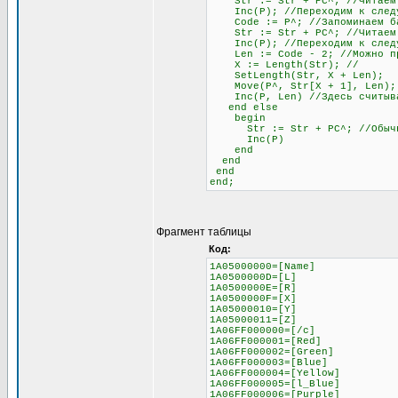
Str := Str + PC^; //Читаем
Inc(P); //Переходим к следу
Code := P^; //Запоминаем бай
Str := Str + PC^; //Читаем б
Inc(P); //Переходим к след
Len := Code - 2; //Можно проч
X := Length(Str); //
SetLength(Str, X + Len);
Move(P^, Str[X + 1], Len);
Inc(P, Len) //Здесь считывае
end else
begin
Str := Str + PC^; //Обычное 
Inc(P)
end
end
end
end;
Фрагмент таблицы
Код:
1A05000000=[Name]
1A0500000D=[L]
1A0500000E=[R]
1A0500000F=[X]
1A05000010=[Y]
1A05000011=[Z]
1A06FF000000=[/c]
1A06FF000001=[Red]
1A06FF000002=[Green]
1A06FF000003=[Blue]
1A06FF000004=[Yellow]
1A06FF000005=[l_Blue]
1A06FF000006=[Purple]