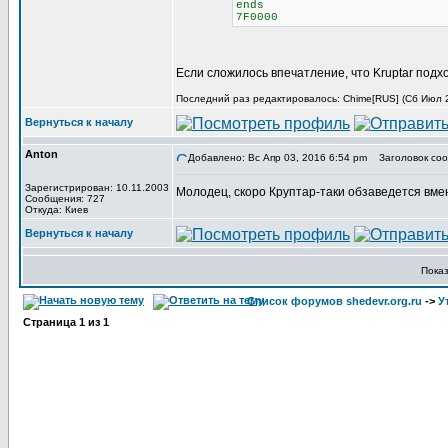
ends
7F0000
Если сложилось впечатление, что Kruptar подх
Последний раз редактировалось: Chime[RUS] (Сб Июл 29
Вернуться к началу
Anton
Добавлено: Вс Апр 03, 2016 6:54 pm
Заголовок соо
Зарегистрирован: 10.11.2003
Молодец, скоро Круптар-таки обзаведется вме
Сообщения: 727
Откуда: Киев
Вернуться к началу
Пока
Список форумов shedevr.org.ru
->
У
Страница
1
из
1