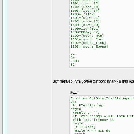
1300=[icon_01]
1301=[icon_02]
1302=[icon_03]
1303=[icon_04]
1400=[/slow]
1401=[slow_01]
1402=[slow_02]
1403=[slow_03]
15000110=[BG1]
15002000=[BG2]
1E00=[score_HAR]
1E01=[score_Poe]
1E02=[score_fish]
1E03=[score_Epona]
01
04
ends
02
Вот пример чуть более хитрого плагина для од
Код:
Function GetData(TextStrings: 
var
R: PTextString;
begin
Result := '';
If TextStrings = NIL then Exi
With TextStrings^ do
begin
R := Root;
While R <> NIL do