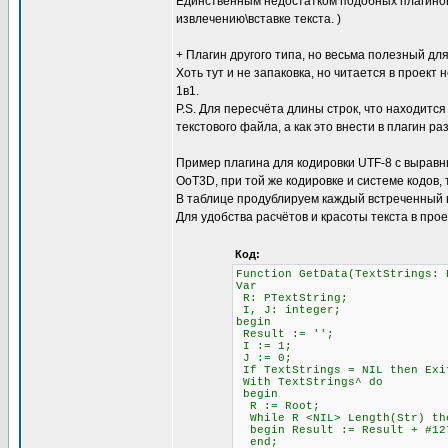
Единственным недостатком подобных плагинов 
извлечению\вставке текста. )
+ Плагин другого типа, но весьма полезный для
Хоть тут и не запаковка, но читается в проект 
1в1.
P.S. Для пересчёта длины строк, что находится
текстового файла, а как это внести в плагин ра
Пример плагина для кодировки UTF-8 с выравни
OoT3D, при той же кодировке и системе кодов,
В таблице продублируем каждый встреченный 
Для удобства расчётов и красоты текста в про
Код:
Function GetData(TextStrings: 
Var
R: PTextString;
I, J: integer;
begin
Result := '';
I := 1; \\ Счётчи
J := 0; \\ Счётч
If TextStrings = NIL then Exi
With TextStrings^ do
begin
R := Root;
While R <NIL> Length(Str)
begin Result := Result + #12
end;