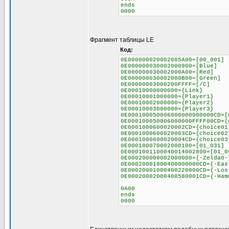
ends
0000
Фрагмент таблицы LE
Код:
0E000000020002005A00=[00_001]
0E000000030002000900=[Blue]
0E000000030002000A00=[Red]
0E000000030002000B00=[Green]
0E00000003000200FFFF=[/C]
0E00010000000000={Link}
0E00010001000000={Player1}
0E00010002000000={Player2}
0E00010003000000={Player3}
0E000100050006000000000000CD=[
0E000100050006000000FFFF00CD={
0E0001000600020002CD={choice01
0E0001000600020003CD={choice02
0E0001000600020004CD={choice03
0E000100070002000100=[01_031]
0E0001001100040014002800=[01_0
0E000200000002000000={-Zelda0-
0E00020001000400000000CD={-Eas
0E00020001000400220000CD={-Los
0E00020002000400580001CD={-Ham
0A00
ends
0000