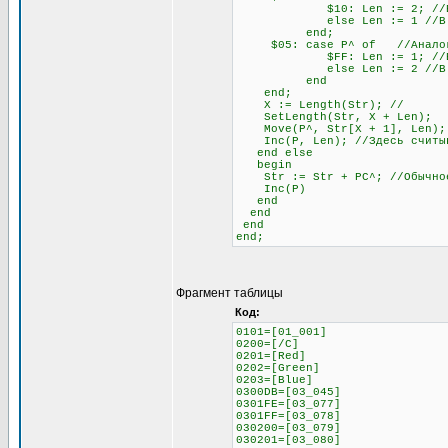
$10: Len := 2; //Если сле
else Len := 1 //В любо
end;
$05: case P^ of //Аналогич
$FF: Len := 1; //Если сле
else Len := 2 //В любо
end
end;
X := Length(Str); //
SetLength(Str, X + Len);
Move(P^, Str[X + 1], Len);
Inc(P, Len); //Здесь считыва
end else
begin
Str := Str + PC^; //Обычное 
Inc(P)
end
end
end
end;
Фрагмент таблицы
Код:
0101=[01_001]
0200=[/C]
0201=[Red]
0202=[Green]
0203=[Blue]
0300DB=[03_045]
0301FE=[03_077]
0301FF=[03_078]
030200=[03_079]
030201=[03_080]