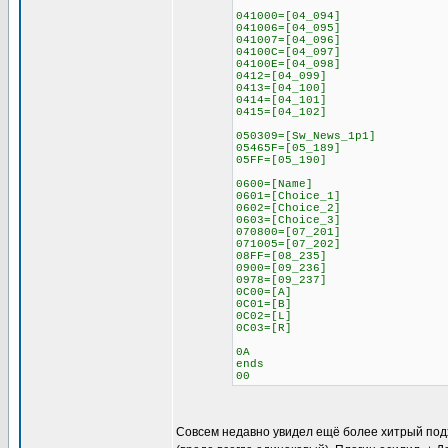
041000=[04_094]
041006=[04_095]
041007=[04_096]
04100C=[04_097]
04100E=[04_098]
0412=[04_099]
0413=[04_100]
0414=[04_101]
0415=[04_102]
050309=[Sw_News_1p1]
05465F=[05_189]
05FF=[05_190]
0600=[Name]
0601=[Choice_1]
0602=[Choice_2]
0603=[Choice_3]
070800=[07_201]
071005=[07_202]
08FF=[08_235]
0900=[09_236]
0978=[09_237]
0C00=[A]
0C01=[B]
0C02=[L]
0C03=[R]
0A
ends
00
Совсем недавно увидел ещё более хитрый подход