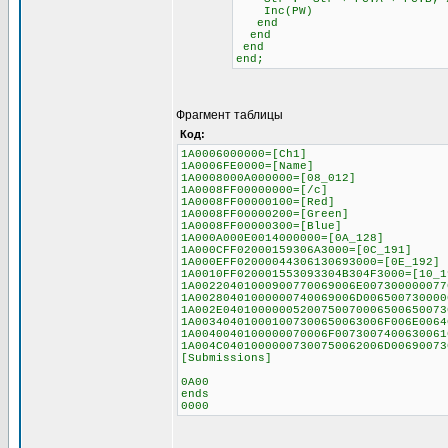
Inc(PW)
end
end
end
end;
Фрагмент таблицы
Код:
1A0006000000=[Ch1]
1A0006FE0000=[Name]
1A0008000A000000=[08_012]
1A0008FF00000000=[/c]
1A0008FF00000100=[Red]
1A0008FF00000200=[Green]
1A0008FF00000300=[Blue]
1A000A000E0014000000=[0A_128]
1A000CFF02000159306A3000=[0C_191]
1A000EFF02000044306130693000=[0E_192]
1A0010FF020001553093304B304F3000=[10_1
1A00220401000900770069006E007300000077
1A00280401000000740069006D006500730000
1A002E04010000005200750070006500650073
1A003404010001007300650063006F006E0064
1A0040040100000070006F0073007400630061
1A004C04010000007300750062006D00690073
[Submissions]
0A00
ends
0000