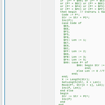
if (P^ = $00) or (P^ = $E5) 
or (P^ = $EC) or (P^ = $EE) 
or (P^ = $F4) or (P^ = $F5) 
or (P^ = $FC) or (P^ = $FF)
then begin // Считать 1 бай
Code := P^;
Str := Str + PC^;
Inc(P);
case Code of
$E5,
$EE,
$F2,
$F5,
$F8,
$FC: Len := 1;
$E7,
$E9,
$EC,
$FF: Len := 2;
$ED,
$FB: Len := 3;
$F4: Len := 5;
$00: case P^ of
$00: begin Str := Str + P
end;
else Len := 0 //Т.к. 00
end;
end;
X := Length(Str);
SetLength(Str, X + Len);
Move(P^, Str[X + 1], Len);
Inc(P, Len);
end else
begin
Str := Str + PC^;
Inc(P)
end
end