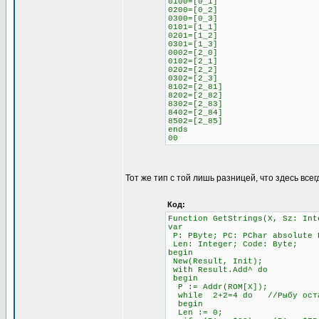
0100=[0_1]
0200=[0_2]
0300=[0_3]
0101=[1_1]
0201=[1_2]
0301=[1_3]
0002=[2_0]
0102=[2_1]
0202=[2_2]
0302=[2_3]
8102=[2_81]
8202=[2_82]
8302=[2_83]
8402=[2_84]
8502=[2_85]
ends
00
Тот же тип с той лишь разницей, что здесь всег
Код:
Function GetStrings(X, Sz: Int
var
P: PByte; PC: PChar absolute 
Len: Integer; Code: Byte;
begin
New(Result, Init);
with Result.Add^ do
begin
P := Addr(ROM[X]);
while 2+2=4 do //Рыбу остав
begin
Len := 0;