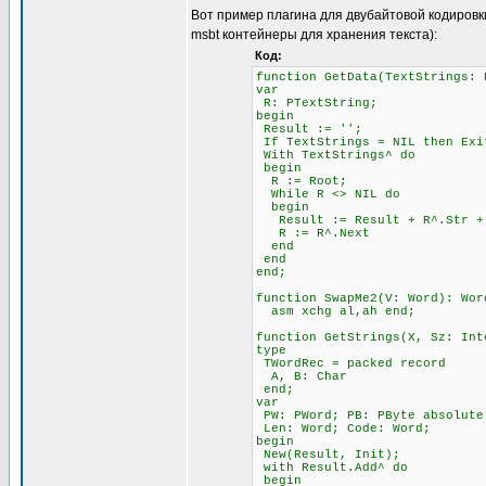
Вот пример плагина для двубайтовой кодировк
msbt контейнеры для хранения текста):
Код:
function GetData(TextStrings: 
var
R: PTextString;
begin
Result := '';
If TextStrings = NIL then Exi
With TextStrings^ do
begin
R := Root;
While R <> NIL do
begin
Result := Result + R^.Str + 
R := R^.Next
end
end
end;
function SwapMe2(V: Word): Wor
asm xchg al,ah end;
function GetStrings(X, Sz: Int
type
TWordRec = packed record
A, B: Char
end;
var
PW: PWord; PB: PByte absolute
Len: Word; Code: Word;
begin
New(Result, Init);
with Result.Add^ do
begin