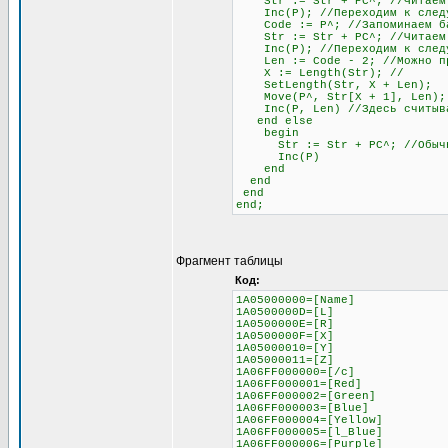
Str := Str + PC^; //Читаем
Inc(P); //Переходим к следу
Code := P^; //Запоминаем бай
Str := Str + PC^; //Читаем б
Inc(P); //Переходим к след
Len := Code - 2; //Можно проч
X := Length(Str); //
SetLength(Str, X + Len);
Move(P^, Str[X + 1], Len);
Inc(P, Len) //Здесь считывае
end else
begin
Str := Str + PC^; //Обычное 
Inc(P)
end
end
end
end;
Фрагмент таблицы
Код:
1A05000000=[Name]
1A0500000D=[L]
1A0500000E=[R]
1A0500000F=[X]
1A05000010=[Y]
1A05000011=[Z]
1A06FF000000=[/c]
1A06FF000001=[Red]
1A06FF000002=[Green]
1A06FF000003=[Blue]
1A06FF000004=[Yellow]
1A06FF000005=[l_Blue]
1A06FF000006=[Purple]