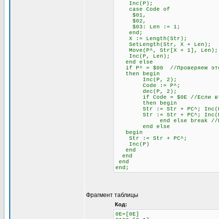
Inc(P);
case Code of
$01,
$02,
$03: Len := 1;
end;
X := Length(Str);
SetLength(Str, X + Len);
Move(P^, Str[X + 1], Len);
Inc(P, Len);
end else
if P^ = $00 //Проверяем это
then begin
Inc(P, 2);
Code := P^;
dec(P, 2);
if Code = $0E //Если второй
then begin
Str := Str + PC^; Inc(
Str := Str + PC^; Inc(
end else break //Если не
end else
begin
Str := Str + PC^;
Inc(P)
end
end
end
end;
Фрагмент таблицы
Код:
0E=[0E]