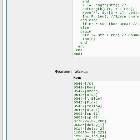
end;
X := Length(Str); //
SetLength(Str, X + Len);
Move(P^, Str[X + 1], Len);
Inc(P, Len); //Здесь считыва
end else
if P^ = $02 then Break // это
else
begin
Str := Str + PC^; // Обычное
Inc(P)
end
end
end
end;
Фрагмент таблицы
Код:
0540=[/C]
0541=[Red]
0542=[Green]
0543=[Blue]
0544=[l_Blue]
0545=[Pink]
0546=[Yellow]
0547=[Black]
0602=[sp_01]
0603=[sp_02]
077072=[07_200]
0C0A=[delay_1]
0C14=[delay_2]
1100A0=[11_223]
123880=[snd_04]