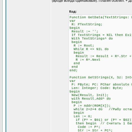
(вроде всегда одинаковый). Плагин осилил. + Д
Код:
Function GetData(TextStrings: 
var
R: PTextString;
begin
Result := '';
If TextStrings = NIL then Exi
With TextStrings^ do
begin
R := Root;
While R <> NIL do
begin
Result := Result + R^.Str + #
R := R^.Next
end
end
end;
Function GetStrings(X, Sz: Int
var
P: PByte; PC: PChar absolute 
Len: Integer; Code: Byte;
begin
New(Result, Init);
with Result.Add^ do
begin
P := Addr(ROM[X]);
while 2+2=4 do //Рыбу остав
begin
Len := 0;
if (P^ = $01) or (P^ = $02) 
then begin // Считать 1 бай
Code := P^;
Str := Str + PC^;