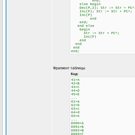
end;
else begin \\ 
Dec(P,2); Str := Str + 
Inc(P); Str := Str + PC^;
Inc(P)
end
end;
end else \\ Если н
begin
Str := Str + PC^;
Inc(P)
end
end
end
end;
Фрагмент таблицы
Код:
41=A
42=B
43=C
44=D
45=E
...
61=a
62=b
63=c
64=d
65=e
...
D090=А
D091=Б
D092=В
D093=Г