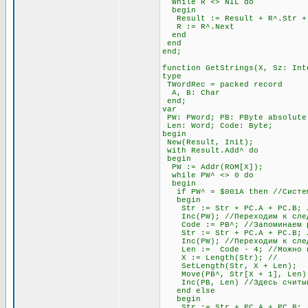
While R <> NIL do
begin
Result := Result + R^.Str + #
R := R^.Next
end
end
end;
function GetStrings(X, Sz: Int
type
TWordRec = packed record
A, B: Char
end;
var
PW: PWord; PB: PByte absolute
Len: Word; Code: Byte;
begin
New(Result, Init);
with Result.Add^ do
begin
PW := Addr(ROM[X]);
while PW^ <> 0 do
begin
if PW^ = $001A then //Система
begin
Str := Str + PC.A + PC.B; //
Inc(PW); //Переходим к след
Code := PB^; //Запоминаем раз
Str := Str + PC.A + PC.B; //
Inc(PW); //Переходим к след
Len := Code - 4; //Можно про
X := Length(Str); //
SetLength(Str, X + Len);
Move(PB^, Str[X + 1], Len)
Inc(PB, Len) //Здесь считыва
end else
begin
Str := Str + PC.A + PC.B; //О