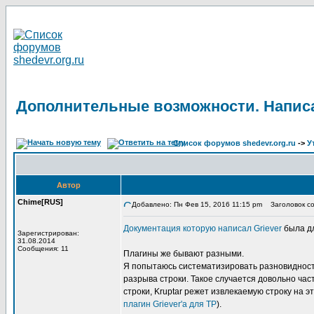
Дополнительные возможности. Написа
Список форумов shedevr.org.ru
->
У
Автор
Chime[RUS]
Добавлено: Пн Фев 15, 2016 11:15 pm
Заголовок со
Документация которую написал Griever
была дл
Зарегистрирован:
31.08.2014
Сообщения: 11
Плагины же бывают разными.
Я попытаюсь систематизировать разновидность
разрыва строки. Такое случается довольно част
строки, Kruptar режет извлекаемую строку на 
плагин Griever'а для TP
).