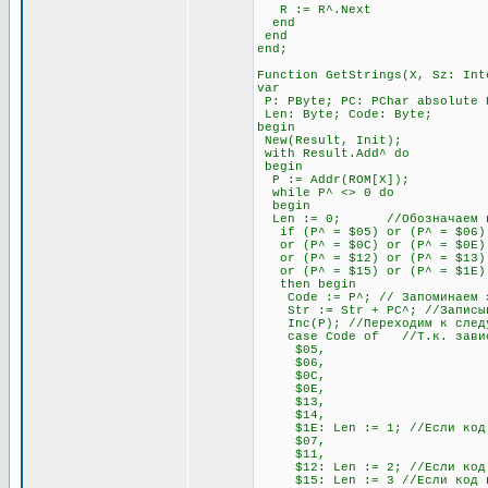
R := R^.Next
end
end
end;
Function GetStrings(X, Sz: Int
var
P: PByte; PC: PChar absolute 
Len: Byte; Code: Byte;
begin
New(Result, Init);
with Result.Add^ do
begin
P := Addr(ROM[X]);
while P^ <> 0 do
begin
Len := 0; //Обозначаем пере
if (P^ = $05) or (P^ = $06) o
or (P^ = $0C) or (P^ = $0E) o
or (P^ = $12) or (P^ = $13) 
or (P^ = $15) or (P^ = $1E)
then begin
Code := P^; // Запоминаем э
Str := Str + PC^; //Записывае
Inc(P); //Переходим к след
case Code of //Т.к. зависимо
$05,
$06,
$0C,
$0E,
$13,
$14,
$1E: Len := 1; //Если код нач
$07,
$11,
$12: Len := 2; //Если код нач
$15: Len := 3 //Если код нач