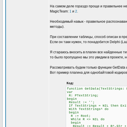
На самом деле гораздо проще и правильнее не
MagicTeam:
1
и
2
.
Необходимый навык - правильное распознавани
методы).
При составлении таблицы, способ описан в пре
Если он таки нужен, то понадобится Delphi (L
Я стараюсь вносить в плагин все найденные ти
то было пропущено мы это увидим в проекте, н
Рассматривать будем только функции GetData и 
Вот пример плагина для однобайтовой кодиров
Код:
function GetData(TextStrings: 
var
R: PTextString;
begin
Result := '';
If TextStrings = NIL then Exi
With TextStrings^ do
begin
R := Root;
While R <> NIL do
begin
Result := Result + R^.Str + #