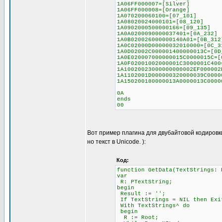
1A06FF000007=[Silver]
1A06FF000008=[Orange]
1A070200060100=[07_101]
1A08020024000101=[08_120]
1A0902000500000166=[09_135]
1A0A0200090000037401=[0A_232]
1A0B020026000000140A01=[0B_312
1A0C02000D00000032010000=[0C_3
1A0D02002C000001400000013C=[0D
1A0E020007000000015C0000015C=[
1A0F02001002000001C3000001C400
1A10020023000000000002EF000002
1A1102001D000000320000039C0000
1A150200180000013A0000013C0000
0A
ends
00
Вот пример плагина для двубайтовой кодировк
но текст в Unicode. ):
Код:
function GetData(TextStrings: 
var
R: PTextString;
begin
Result := '';
If TextStrings = NIL then Exi
With TextStrings^ do
begin
R := Root;