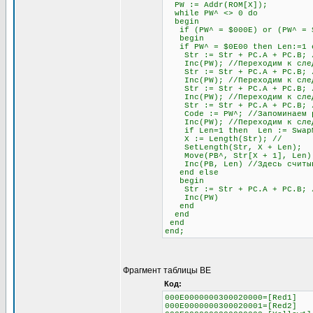
PW := Addr(ROM[X]);
while PW^ <> 0 do
begin
if (PW^ = $000E) or (PW^ = $0
begin
if PW^ = $0E00 then Len:=1 el
Str := Str + PC.A + PC.B; //
Inc(PW); //Переходим к след
Str := Str + PC.A + PC.B; //
Inc(PW); //Переходим к след
Str := Str + PC.A + PC.B; //
Inc(PW); //Переходим к след
Str := Str + PC.A + PC.B; // 
Code := PW^; //Запоминаем раз
Inc(PW); //Переходим к след
if Len=1 then Len := SwapMe2
X := Length(Str); //
SetLength(Str, X + Len);
Move(PB^, Str[X + 1], Len)
Inc(PB, Len) //Здесь считыва
end else
begin
Str := Str + PC.A + PC.B; //О
Inc(PW)
end
end
end
end;
Фрагмент таблицы BE
Код:
000E0000000300020000=[Red1]
000E0000000300020001=[Red2]