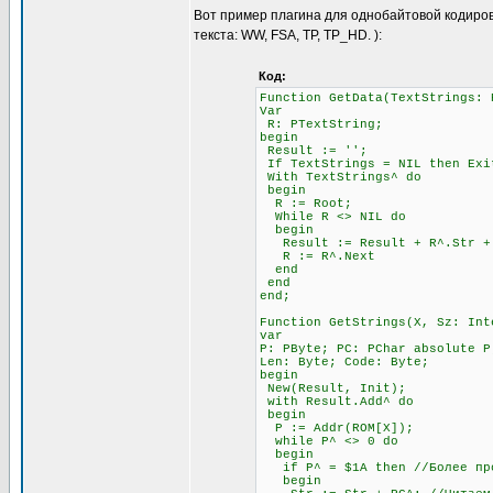
Вот пример плагина для однобайтовой кодиров
текста: WW, FSA, TP, TP_HD. ):
Код:
Function GetData(TextStrings: 
Var
R: PTextString;
begin
Result := '';
If TextStrings = NIL then Exi
With TextStrings^ do
begin
R := Root;
While R <> NIL do
begin
Result := Result + R^.Str + #
R := R^.Next
end
end
end;
Function GetStrings(X, Sz: Int
var
P: PByte; PC: PChar absolute P
Len: Byte; Code: Byte;
begin
New(Result, Init);
with Result.Add^ do
begin
P := Addr(ROM[X]);
while P^ <> 0 do
begin
if P^ = $1A then //Более прод
begin