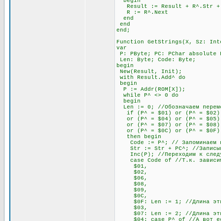
begin
Result := Result + R^.Str + #
R := R^.Next
end
end
end;
Function GetStrings(X, Sz: Int
var
P: PByte; PC: PChar absolute 
Len: Byte; Code: Byte;
begin
New(Result, Init);
with Result.Add^ do
begin
P := Addr(ROM[X]);
while P^ <> 0 do
begin
Len := 0; //Обозначаем переме
if (P^ = $01) or (P^ = $02) 
or (P^ = $04) or (P^ = $05) o
or (P^ = $07) or (P^ = $08) 
or (P^ = $0C) or (P^ = $0F)
then begin
Code := P^; // Запоминаем п
Str := Str + PC^; //Записыва
Inc(P); //Переходим к след
case Code of //Т.к. зависимос
$01,
$02,
$06,
$08,
$09,
$0C,
$0F: Len := 1; //Длина этих 
$03,
$07: Len := 2; //Длина этих 
$04: case P^ of //А вот если