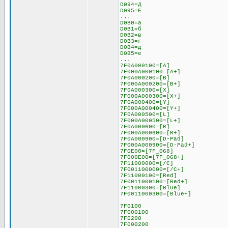
D094=Д
D095=Е
...
D0B0=а
D0B1=б
D0B2=в
D0B3=г
D0B4=д
D0B5=е
...
7F0A000100=[A]
7F000A000100=[A+]
7F0A000200=[B]
7F000A000200=[B+]
7F0A000300=[X]
7F000A000300=[X+]
7F0A000400=[Y]
7F000A000400=[Y+]
7F0A000500=[L]
7F000A000500=[L+]
7F0A000600=[R]
7F000A000600=[R+]
7F0A000900=[D-Pad]
7F000A000900=[D-Pad+]
7F0E00=[7F_068]
7F000E00=[7F_068+]
7F11000000=[/C]
7F0011000000=[/C+]
7F11000100=[Red]
7F0011000100=[Red+]
7F11000300=[Blue]
7F0011000300=[Blue+]
7F0100
7F000100
7F0200
7F000200