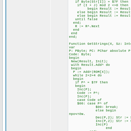
if Byte(Str[I]) = $7F t
if (I + J) mod 2 <>0 
begin Result := Result + Ch
else begin Result := Result +
else begin Result := Result 
until false \\ Всё э
end;
R := R^.Next
end
end
end;
Function GetStrings(X, Sz: Int
var
P: PByte; PC: PChar absolute P
Code: Byte;
begin
New(Result, Init);
with Result.Add^ do
begin
P := Addr(ROM[X]);
while 2+2=4 do \\ П
begin
if P^ = $7F then \\ Ес
begin
Inc(P); \\ Посмо
Code := P^;
Inc(P);
case Code of
$00: case P^ of \
$00: break; \\ А за 
else begin \\ Если за 
прочтём.
Dec(P,2); Str := Str
Inc(P,2); Str := Str
Inc(P)
end