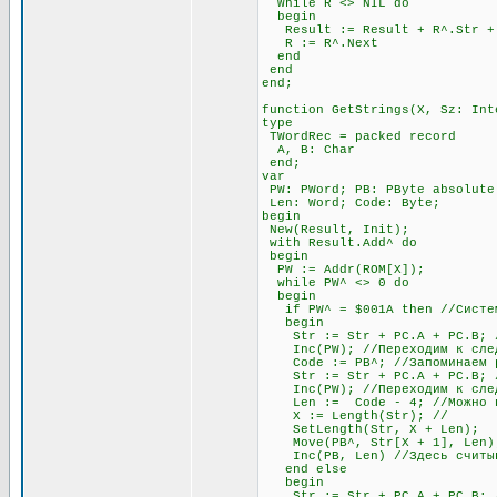
While R <> NIL do
begin
Result := Result + R^.Str + #
R := R^.Next
end
end
end;
function GetStrings(X, Sz: Int
type
TWordRec = packed record
A, B: Char
end;
var
PW: PWord; PB: PByte absolute
Len: Word; Code: Byte;
begin
New(Result, Init);
with Result.Add^ do
begin
PW := Addr(ROM[X]);
while PW^ <> 0 do
begin
if PW^ = $001A then //Система
begin
Str := Str + PC.A + PC.B; //
Inc(PW); //Переходим к след
Code := PB^; //Запоминаем раз
Str := Str + PC.A + PC.B; //
Inc(PW); //Переходим к след
Len := Code - 4; //Можно про
X := Length(Str); //
SetLength(Str, X + Len);
Move(PB^, Str[X + 1], Len)
Inc(PB, Len) //Здесь считыва
end else
begin
Str := Str + PC.A + PC.B; //О