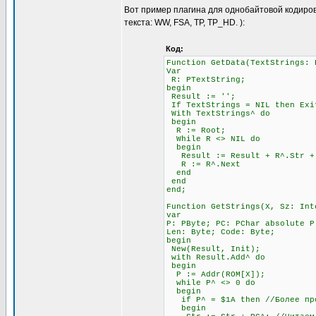
Вот пример плагина для однобайтовой кодиров
текста: WW, FSA, TP, TP_HD. ):
Код:
Function GetData(TextStrings: 
Var
R: PTextString;
begin
Result := '';
If TextStrings = NIL then Exi
With TextStrings^ do
begin
R := Root;
While R <> NIL do
begin
Result := Result + R^.Str + #
R := R^.Next
end
end
end;
Function GetStrings(X, Sz: Int
var
P: PByte; PC: PChar absolute P
Len: Byte; Code: Byte;
begin
New(Result, Init);
with Result.Add^ do
begin
P := Addr(ROM[X]);
while P^ <> 0 do
begin
if P^ = $1A then //Более прод
begin