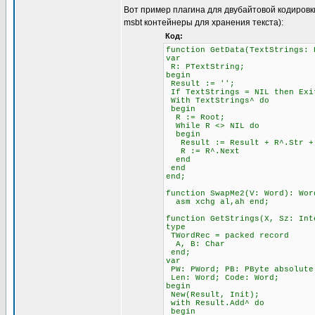
Вот пример плагина для двубайтовой кодировк
msbt контейнеры для хранения текста):
Код:
function GetData(TextStrings: 
var
R: PTextString;
begin
Result := '';
If TextStrings = NIL then Exi
With TextStrings^ do
begin
R := Root;
While R <> NIL do
begin
Result := Result + R^.Str + 
R := R^.Next
end
end
end;
function SwapMe2(V: Word): Wor
asm xchg al,ah end;
function GetStrings(X, Sz: Int
type
TWordRec = packed record
A, B: Char
end;
var
PW: PWord; PB: PByte absolute
Len: Word; Code: Word;
begin
New(Result, Init);
with Result.Add^ do
begin