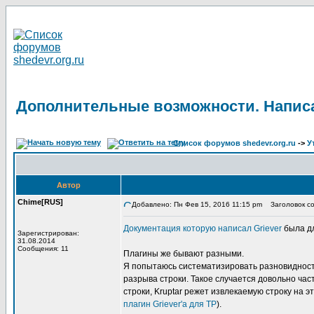
Дополнительные возможности. Написа
Список форумов shedevr.org.ru
->
У
Автор
Chime[RUS]
Добавлено: Пн Фев 15, 2016 11:15 pm
Заголовок со
Документация которую написал Griever
была дл
Зарегистрирован:
31.08.2014
Сообщения: 11
Плагины же бывают разными.
Я попытаюсь систематизировать разновидность
разрыва строки. Такое случается довольно част
строки, Kruptar режет извлекаемую строку на 
плагин Griever'а для TP
).