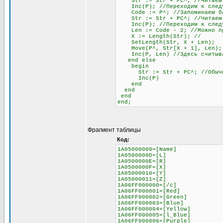
Str := Str + PC^; //Читаем
Inc(P); //Переходим к следу
Code := P^; //Запоминаем бай
Str := Str + PC^; //Читаем б
Inc(P); //Переходим к след
Len := Code - 2; //Можно проч
X := Length(Str); //
SetLength(Str, X + Len);
Move(P^, Str[X + 1], Len);
Inc(P, Len) //Здесь считывае
end else
begin
Str := Str + PC^; //Обычное 
Inc(P)
end
end
end
end;
Фрагмент таблицы
Код:
1A05000000=[Name]
1A0500000D=[L]
1A0500000E=[R]
1A0500000F=[X]
1A05000010=[Y]
1A05000011=[Z]
1A06FF000000=[/c]
1A06FF000001=[Red]
1A06FF000002=[Green]
1A06FF000003=[Blue]
1A06FF000004=[Yellow]
1A06FF000005=[l_Blue]
1A06FF000006=[Purple]