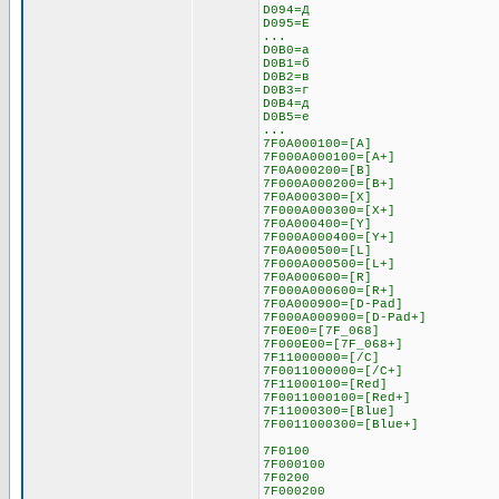
D094=Д
D095=Е
...
D0B0=а
D0B1=б
D0B2=в
D0B3=г
D0B4=д
D0B5=е
...
7F0A000100=[A]
7F000A000100=[A+]
7F0A000200=[B]
7F000A000200=[B+]
7F0A000300=[X]
7F000A000300=[X+]
7F0A000400=[Y]
7F000A000400=[Y+]
7F0A000500=[L]
7F000A000500=[L+]
7F0A000600=[R]
7F000A000600=[R+]
7F0A000900=[D-Pad]
7F000A000900=[D-Pad+]
7F0E00=[7F_068]
7F000E00=[7F_068+]
7F11000000=[/C]
7F0011000000=[/C+]
7F11000100=[Red]
7F0011000100=[Red+]
7F11000300=[Blue]
7F0011000300=[Blue+]
7F0100
7F000100
7F0200
7F000200