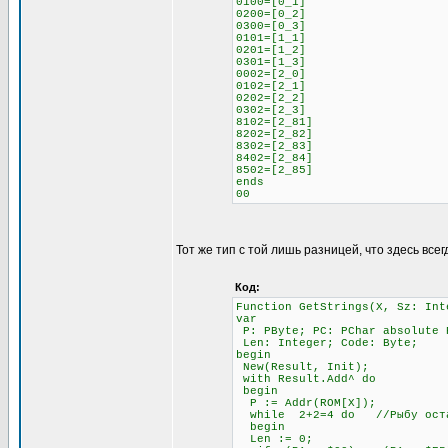
0100=[0_1]
0200=[0_2]
0300=[0_3]
0101=[1_1]
0201=[1_2]
0301=[1_3]
0002=[2_0]
0102=[2_1]
0202=[2_2]
0302=[2_3]
8102=[2_81]
8202=[2_82]
8302=[2_83]
8402=[2_84]
8502=[2_85]
ends
00
Тот же тип с той лишь разницей, что здесь всег
Код:
Function GetStrings(X, Sz: Int
var
P: PByte; PC: PChar absolute 
Len: Integer; Code: Byte;
begin
New(Result, Init);
with Result.Add^ do
begin
P := Addr(ROM[X]);
while 2+2=4 do //Рыбу остав
begin
Len := 0;