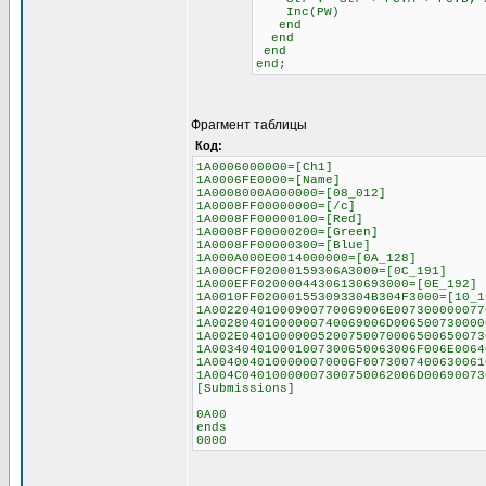
Inc(PW)
end
end
end
end;
Фрагмент таблицы
Код:
1A0006000000=[Ch1]
1A0006FE0000=[Name]
1A0008000A000000=[08_012]
1A0008FF00000000=[/c]
1A0008FF00000100=[Red]
1A0008FF00000200=[Green]
1A0008FF00000300=[Blue]
1A000A000E0014000000=[0A_128]
1A000CFF02000159306A3000=[0C_191]
1A000EFF02000044306130693000=[0E_192]
1A0010FF020001553093304B304F3000=[10_1
1A00220401000900770069006E007300000077
1A00280401000000740069006D006500730000
1A002E04010000005200750070006500650073
1A003404010001007300650063006F006E0064
1A0040040100000070006F0073007400630061
1A004C04010000007300750062006D00690073
[Submissions]
0A00
ends
0000