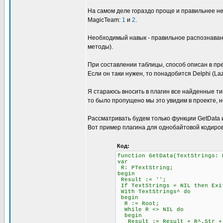
На самом деле гораздо проще и правильнее не
MagicTeam:
1
и
2
.
Необходимый навык - правильное распознавани
методы).
При составлении таблицы, способ описан в пре
Если он таки нужен, то понадобится Delphi (L
Я стараюсь вносить в плагин все найденные ти
то было пропущено мы это увидим в проекте, н
Рассматривать будем только функции GetData и 
Вот пример плагина для однобайтовой кодиров
Код:
function GetData(TextStrings: 
var
R: PTextString;
begin
Result := '';
If TextStrings = NIL then Exi
With TextStrings^ do
begin
R := Root;
While R <> NIL do
begin
Result := Result + R^.Str + #