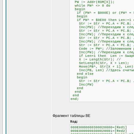
PW := Addr(ROM[X]);
while PW^ <> 0 do
begin
if (PW^ = $000E) or (PW^ = $0
begin
if PW^ = $0E00 then Len:=1 el
Str := Str + PC.A + PC.B; //
Inc(PW); //Переходим к след
Str := Str + PC.A + PC.B; //
Inc(PW); //Переходим к след
Str := Str + PC.A + PC.B; //
Inc(PW); //Переходим к след
Str := Str + PC.A + PC.B; // 
Code := PW^; //Запоминаем раз
Inc(PW); //Переходим к след
if Len=1 then Len := SwapMe2
X := Length(Str); //
SetLength(Str, X + Len);
Move(PB^, Str[X + 1], Len)
Inc(PB, Len) //Здесь считыва
end else
begin
Str := Str + PC.A + PC.B; //О
Inc(PW)
end
end
end
end;
Фрагмент таблицы BE
Код:
000E0000000300020000=[Red1]
000E0000000300020001=[Red2]