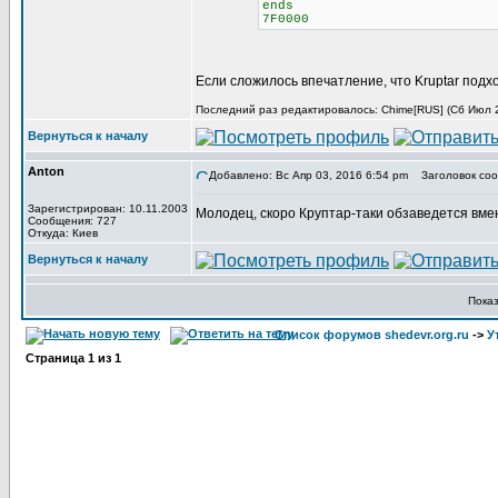
ends
7F0000
Если сложилось впечатление, что Kruptar подх
Последний раз редактировалось: Chime[RUS] (Сб Июл 29
Вернуться к началу
Anton
Добавлено: Вс Апр 03, 2016 6:54 pm
Заголовок соо
Зарегистрирован: 10.11.2003
Молодец, скоро Круптар-таки обзаведется вме
Сообщения: 727
Откуда: Киев
Вернуться к началу
Пока
Список форумов shedevr.org.ru
->
У
Страница
1
из
1