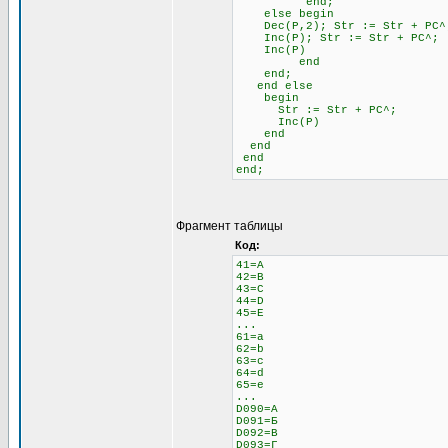
end;
else begin \\ 
Dec(P,2); Str := Str + 
Inc(P); Str := Str + PC^;
Inc(P)
end
end;
end else \\ Если н
begin
Str := Str + PC^;
Inc(P)
end
end
end
end;
Фрагмент таблицы
Код:
41=A
42=B
43=C
44=D
45=E
...
61=a
62=b
63=c
64=d
65=e
...
D090=А
D091=Б
D092=В
D093=Г