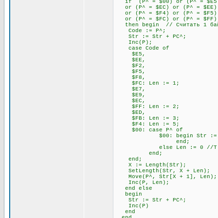
if (P^ = $00) or (P^ = $E5) 
or (P^ = $EC) or (P^ = $EE) 
or (P^ = $F4) or (P^ = $F5) 
or (P^ = $FC) or (P^ = $FF)
then begin // Считать 1 бай
Code := P^;
Str := Str + PC^;
Inc(P);
case Code of
$E5,
$EE,
$F2,
$F5,
$F8,
$FC: Len := 1;
$E7,
$E9,
$EC,
$FF: Len := 2;
$ED,
$FB: Len := 3;
$F4: Len := 5;
$00: case P^ of
$00: begin Str := Str + P
end;
else Len := 0 //Т.к. 00
end;
end;
X := Length(Str);
SetLength(Str, X + Len);
Move(P^, Str[X + 1], Len);
Inc(P, Len);
end else
begin
Str := Str + PC^;
Inc(P)
end
end