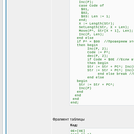
Inc(P);
case Code of
$01,
$02,
$03: Len := 1;
end;
X := Length(Str);
SetLength(Str, X + Len);
Move(P^, Str[X + 1], Len);
Inc(P, Len);
end else
if P^ = $00 //Проверяем это
then begin
Inc(P, 2);
Code := P^;
dec(P, 2);
if Code = $0E //Если второй
then begin
Str := Str + PC^; Inc(
Str := Str + PC^; Inc(
end else break //Если не
end else
begin
Str := Str + PC^;
Inc(P)
end
end
end
end;
Фрагмент таблицы
Код:
0E=[0E]