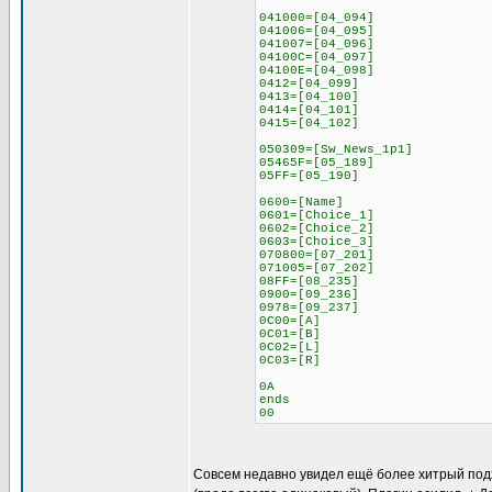
041000=[04_094]
041006=[04_095]
041007=[04_096]
04100C=[04_097]
04100E=[04_098]
0412=[04_099]
0413=[04_100]
0414=[04_101]
0415=[04_102]
050309=[Sw_News_1p1]
05465F=[05_189]
05FF=[05_190]
0600=[Name]
0601=[Choice_1]
0602=[Choice_2]
0603=[Choice_3]
070800=[07_201]
071005=[07_202]
08FF=[08_235]
0900=[09_236]
0978=[09_237]
0C00=[A]
0C01=[B]
0C02=[L]
0C03=[R]
0A
ends
00
Совсем недавно увидел ещё более хитрый подход