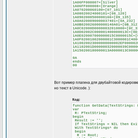
1A06FF000007=[Silver]
1A06FF000008=[Orange]
1A070200060100=[07_101]
1A08020024000101=[08_120]
1A0902000500000166=[09_135]
1A0A0200090000037401=[0A_232]
1A0B020026000000140A01=[0B_312
1A0C02000D00000032010000=[0C_3
1A0D02002C000001400000013C=[0D
1A0E020007000000015C0000015C=[
1A0F02001002000001C3000001C400
1A10020023000000000002EF000002
1A1102001D000000320000039C0000
1A150200180000013A0000013C0000
0A
ends
00
Вот пример плагина для двубайтовой кодировк
но текст в Unicode. ):
Код:
function GetData(TextStrings: 
var
R: PTextString;
begin
Result := '';
If TextStrings = NIL then Exi
With TextStrings^ do
begin
R := Root;