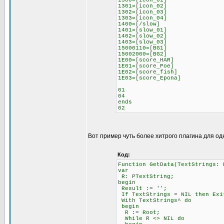
1300=[icon_01]
1301=[icon_02]
1302=[icon_03]
1303=[icon_04]
1400=[/slow]
1401=[slow_01]
1402=[slow_02]
1403=[slow_03]
15000110=[BG1]
15002000=[BG2]
1E00=[score_HAR]
1E01=[score_Poe]
1E02=[score_fish]
1E03=[score_Epona]
01
04
ends
02
Вот пример чуть более хитрого плагина для од
Код:
Function GetData(TextStrings: 
var
R: PTextString;
begin
Result := '';
If TextStrings = NIL then Exi
With TextStrings^ do
begin
R := Root;
While R <> NIL do