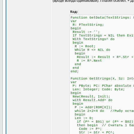
(вроде всегда одинаковый). Плагин осилил. + Д
Код:
Function GetData(TextStrings: 
var
R: PTextString;
begin
Result := '';
If TextStrings = NIL then Exi
With TextStrings^ do
begin
R := Root;
While R <> NIL do
begin
Result := Result + R^.Str + #
R := R^.Next
end
end
end;
Function GetStrings(X, Sz: Int
var
P: PByte; PC: PChar absolute 
Len: Integer; Code: Byte;
begin
New(Result, Init);
with Result.Add^ do
begin
P := Addr(ROM[X]);
while 2+2=4 do //Рыбу остав
begin
Len := 0;
if (P^ = $01) or (P^ = $02) 
then begin // Считать 1 бай
Code := P^;
Str := Str + PC^;