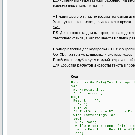
Единственным недостатком подобных плагинов 
извлечению\вставке текста. )
+ Плагин другого типа, но весьма полезный для
Хоть тут и не запаковка, но читается в проект 
1в1.
P.S. Для пересчёта длины строк, что находится
текстового файла, а как это внести в плагин ра
Пример плагина для кодировки UTF-8 с выравни
OoT3D, при той же кодировке и системе кодов,
В таблице продублируем каждый встреченный 
Для удобства расчётов и красоты текста в про
Код:
Function GetData(TextStrings: 
Var
R: PTextString;
I, J: integer;
begin
Result := '';
I := 1; \\ Счётчи
J := 0; \\ Счётч
If TextStrings = NIL then Exi
With TextStrings^ do
begin
R := Root;
While R <NIL> Length(Str)
begin Result := Result + #12
end;