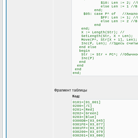
$10: Len := 2; //Если сле
else Len := 1 //В любо
end;
$05: case P^ of //Аналогич
$FF: Len := 1; //Если сле
else Len := 2 //В любо
end
end;
X := Length(Str); //
SetLength(Str, X + Len);
Move(P^, Str[X + 1], Len);
Inc(P, Len); //Здесь считыва
end else
begin
Str := Str + PC^; //Обычное 
Inc(P)
end
end
end
end;
Фрагмент таблицы
Код:
0101=[01_001]
0200=[/C]
0201=[Red]
0202=[Green]
0203=[Blue]
0300DB=[03_045]
0301FE=[03_077]
0301FF=[03_078]
030200=[03_079]
030201=[03_080]