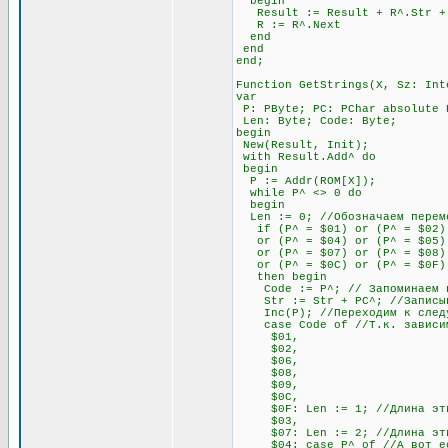
begin
Result := Result + R^.Str + #
R := R^.Next
end
end
end;
Function GetStrings(X, Sz: Int
var
P: PByte; PC: PChar absolute 
Len: Byte; Code: Byte;
begin
New(Result, Init);
with Result.Add^ do
begin
P := Addr(ROM[X]);
while P^ <> 0 do
begin
Len := 0; //Обозначаем переме
if (P^ = $01) or (P^ = $02) 
or (P^ = $04) or (P^ = $05) o
or (P^ = $07) or (P^ = $08) 
or (P^ = $0C) or (P^ = $0F)
then begin
Code := P^; // Запоминаем п
Str := Str + PC^; //Записыва
Inc(P); //Переходим к след
case Code of //Т.к. зависимос
$01,
$02,
$06,
$08,
$09,
$0C,
$0F: Len := 1; //Длина этих 
$03,
$07: Len := 2; //Длина этих 
$04: case P^ of //А вот если