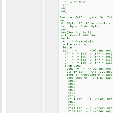
R := R^.Next
end
end
end;
Function GetStrings(X, Sz: Int
var
P: PByte; PC: PChar absolute 
Len: Byte; Code: Byte;
begin
New(Result, Init);
with Result.Add^ do
begin
P := Addr(ROM[X]);
while P^ <> 0 do
begin
Len := 0; //Обозначаем пере
if (P^ = $05) or (P^ = $06) o
or (P^ = $0C) or (P^ = $0E) o
or (P^ = $12) or (P^ = $13) 
or (P^ = $15) or (P^ = $1E)
then begin
Code := P^; // Запоминаем э
Str := Str + PC^; //Записывае
Inc(P); //Переходим к след
case Code of //Т.к. зависимо
$05,
$06,
$0C,
$0E,
$13,
$14,
$1E: Len := 1; //Если код нач
$07,
$11,
$12: Len := 2; //Если код нач
$15: Len := 3 //Если код нач