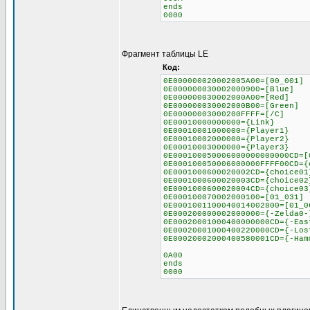
ends
0000
Фрагмент таблицы LE
Код:
0E000000020002005A00=[00_001]
0E000000030002000900=[Blue]
0E000000030002000A00=[Red]
0E000000030002000B00=[Green]
0E00000003000200FFFF=[/C]
0E00010000000000={Link}
0E00010001000000={Player1}
0E00010002000000={Player2}
0E00010003000000={Player3}
0E000100050006000000000000CD=[
0E000100050006000000FFFF00CD={
0E0001000600020002CD={choice01
0E0001000600020003CD={choice02
0E0001000600020004CD={choice03
0E000100070002000100=[01_031]
0E0001001100040014002800=[01_0
0E000200000002000000={-Zelda0-
0E00020001000400000000CD={-Eas
0E00020001000400220000CD={-Los
0E00020002000400580001CD={-Ham
0A00
ends
0000