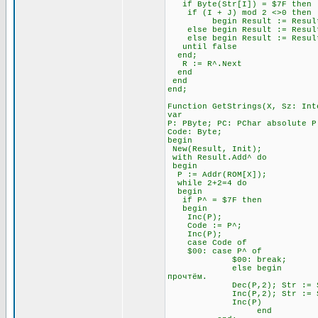
if Byte(Str[I]) = $7F t
if (I + J) mod 2 <>0 
begin Result := Result + Ch
else begin Result := Result +
else begin Result := Result 
until false \\ Всё э
end;
R := R^.Next
end
end
end;
Function GetStrings(X, Sz: Int
var
P: PByte; PC: PChar absolute P
Code: Byte;
begin
New(Result, Init);
with Result.Add^ do
begin
P := Addr(ROM[X]);
while 2+2=4 do \\ П
begin
if P^ = $7F then \\ Ес
begin
Inc(P); \\ Посмо
Code := P^;
Inc(P);
case Code of
$00: case P^ of \
$00: break; \\ А за 
else begin \\ Если за 
прочтём.
Dec(P,2); Str := Str
Inc(P,2); Str := Str
Inc(P)
end