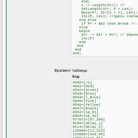
end;
X := Length(Str); //
SetLength(Str, X + Len);
Move(P^, Str[X + 1], Len);
Inc(P, Len); //Здесь считыва
end else
if P^ = $02 then Break // это
else
begin
Str := Str + PC^; // Обычное
Inc(P)
end
end
end
end;
Фрагмент таблицы
Код:
0540=[/C]
0541=[Red]
0542=[Green]
0543=[Blue]
0544=[l_Blue]
0545=[Pink]
0546=[Yellow]
0547=[Black]
0602=[sp_01]
0603=[sp_02]
077072=[07_200]
0C0A=[delay_1]
0C14=[delay_2]
1100A0=[11_223]
123880=[snd_04]