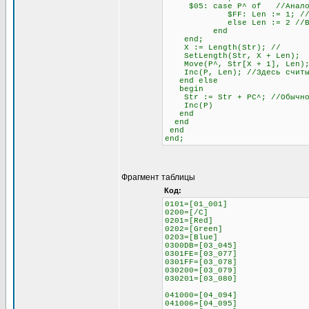
$05: case P^ of //Аналогич
$FF: Len := 1; //Если сле
else Len := 2 //В любо
end
end;
X := Length(Str); //
SetLength(Str, X + Len)
Move(P^, Str[X + 1], Len);
Inc(P, Len); //Здесь считыв
end else
begin
Str := Str + PC^; //Обычное 
Inc(P)
end
end
end
end;
Фрагмент таблицы
Код:
0101=[01_001]
0200=[/C]
0201=[Red]
0202=[Green]
0203=[Blue]
0300DB=[03_045]
0301FE=[03_077]
0301FF=[03_078]
030200=[03_079]
030201=[03_080]
041000=[04_094]
041006=[04_095]