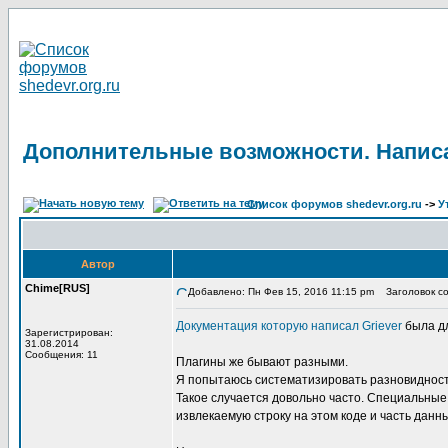
Дополнительные возможности. Написа
Список форумов shedevr.org.ru
->
У
Автор
Chime[RUS]
Добавлено: Пн Фев 15, 2016 11:15 pm
Заголовок со
Документация которую написал Griever
была дл
Зарегистрирован:
31.08.2014
Сообщения: 11
Плагины же бывают разными.
Я попытаюсь систематизировать разновидность 
Такое случается довольно часто. Специальные к
извлекаемую строку на этом коде и часть данн