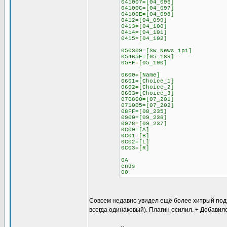
041007=[04_096]
04100C=[04_097]
04100E=[04_098]
0412=[04_099]
0413=[04_100]
0414=[04_101]
0415=[04_102]
050309=[Sw_News_1p1]
05465F=[05_189]
05FF=[05_190]
0600=[Name]
0601=[Choice_1]
0602=[Choice_2]
0603=[Choice_3]
070800=[07_201]
071005=[07_202]
08FF=[08_235]
0900=[09_236]
0978=[09_237]
0C00=[A]
0C01=[B]
0C02=[L]
0C03=[R]
0A
ends
00
Совсем недавно увидел ещё более хитрый подход
всегда одинаковый). Плагин осилил. + Добавил