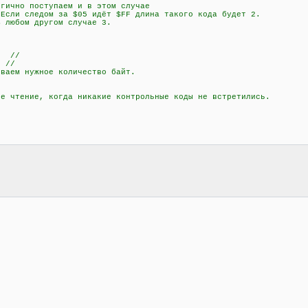
но поступаем и в этом случае
дом за $05 идёт $FF длина такого кода будет 2.
м другом случае 3.
; //
 //
аем нужное количество байт.
чтение, когда никакие контрольные коды не встретились.