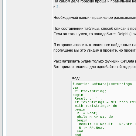
На самом деле гораздо проще и правильнее не
и
2
.
Необходимый навык - правильное распознавани
При составлении таблицы, способ описан в пре
Если он таки нужен, то понадобится Delphi (L
Я стараюсь вносить в плагин все найденные ти
пропущено мы это увидим в проекте, но проект
Рассматривать будем только функции GetData и 
Вот пример плагина для однобайтовой кодиров
Код:
function GetData(TextStrings:
var
R: PTextString;
begin
Result := '';
If TextStrings = NIL then Ex
With TextStrings^ do
begin
R := Root;
While R <> NIL do
begin
Result := Result + R^.Str + 
R := R^.Next
end
end