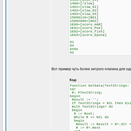
1303=[icon_04]
1400=[/slow]
1401=[slow_01]
1402=[slow_02]
1403=[slow_03]
15000110=[BG1]
15002000=[BG2]
1E00=[score_HAR]
1E01=[score_Poe]
1E02=[score_fish]
1E03=[score_Epona]
01
04
ends
02
Вот пример чуть более хитрого плагина для од
Код:
Function GetData(TextStrings:
var
R: PTextString;
begin
Result := '';
If TextStrings = NIL then Ex
With TextStrings^ do
begin
R := Root;
While R <> NIL do
begin
Result := Result + R^.Str + 
R := R^.Next