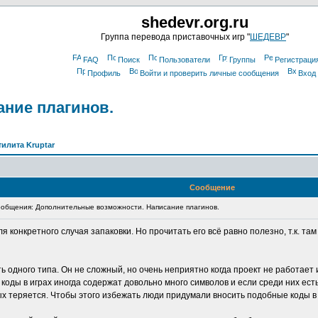
shedevr.org.ru
Группа перевода приставочных игр "
ШЕДЕВР
"
FAQ
Поиск
Пользователи
Группы
Регистраци
Профиль
Войти и проверить личные сообщения
Вход
ние плагинов.
тилита Kruptar
Сообщение
общения: Дополнительные возможности. Написание плагинов.
я конкретного случая запаковки. Но прочитать его всё равно полезно, т.к. т
одного типа. Он не сложный, но очень неприятно когда проект не работает 
оды в играх иногда содержат довольно много символов и если среди них есть т
ых теряется. Чтобы этого избежать люди придумали вносить подобные коды в