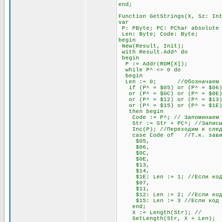
end;
Function GetStrings(X, Sz: In
var
P: PByte; PC: PChar absolute
Len: Byte; Code: Byte;
begin
New(Result, Init);
with Result.Add^ do
begin
P := Addr(ROM[X]);
while P^ <> 0 do
begin
Len := 0; //Обозначаем пере
if (P^ = $05) or (P^ = $06) o
or (P^ = $0C) or (P^ = $0E) o
or (P^ = $12) or (P^ = $13)
or (P^ = $15) or (P^ = $1E
then begin
Code := P^; // Запоминаем э
Str := Str + PC^; //Записыва
Inc(P); //Переходим к след
case Code of //Т.к. зависимо
$05,
$06,
$0C,
$0E,
$13,
$14,
$1E: Len := 1; //Если код на
$07,
$11,
$12: Len := 2; //Если код на
$15: Len := 3 //Если код нач
end;
X := Length(Str); //
SetLength(Str, X + Len)