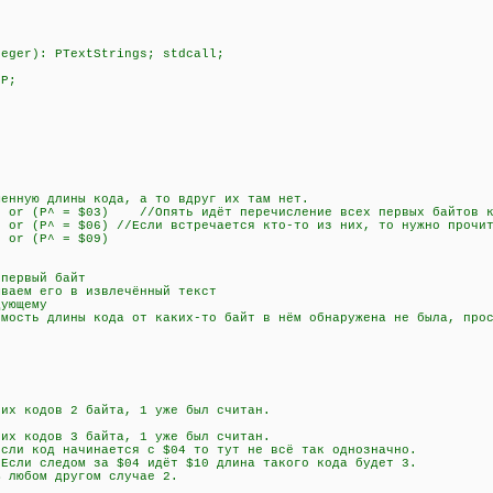
teger): PTextStrings; stdcall;
 P;
нную длины кода, а то вдруг их там нет.
or (P^ = $03) //Опять идёт перечисление всех первых байтов к
r (P^ = $06) //Если встречается кто-то из них, то нужно прочит
 or (P^ = $09)
)
ервый байт
аем его в извлечённый текст
ующему
сть длины кода от каких-то байт в нём обнаружена не была, прос
 кодов 2 байта, 1 уже был считан.
 кодов 3 байта, 1 уже был считан.
 код начинается с $04 то тут не всё так однозначно.
дом за $04 идёт $10 длина такого кода будет 3.
м другом случае 2.