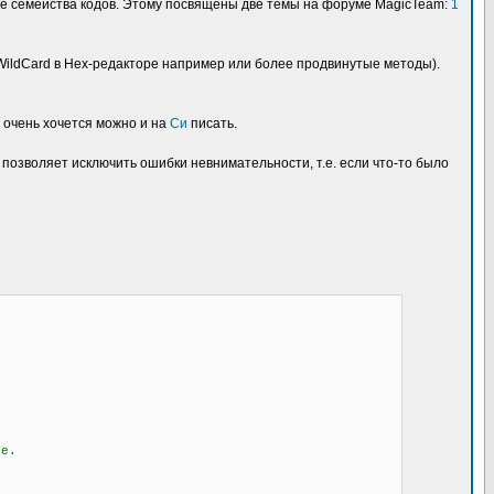
лые семейства кодов. Этому посвящены две темы на форуме MagicTeam:
1
WildCard в Hex-редакторе например или более продвинутые методы).
и очень хочется можно и на
Си
писать.
 позволяет исключить ошибки невнимательности, т.е. если что-то было
те.