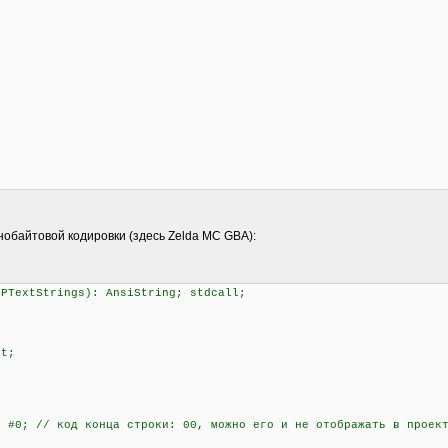
нобайтовой кодировки (здесь Zelda MC GBA):
 PTextStrings): AnsiString; stdcall;
it;
#0; // код конца строки: 00, можно его и не отображать в проек