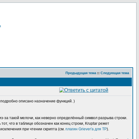
я
Предыдущая тема
::
Следующая тема
ам подробно описано назначение функций. )
из-за такой мелочи, как неверно определённый символ разрыва строки.
от, что в таблице обозначен как конец строки, Kruptar режет
 исключения при чтении скрипта (см.
плагин Griever'а для TP
).