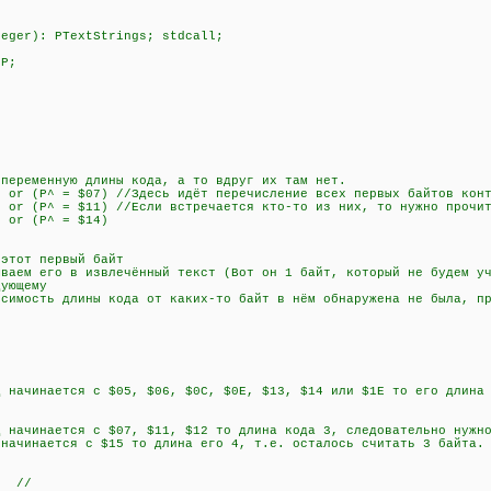
teger): PTextStrings; stdcall;
 P;
менную длины кода, а то вдруг их там нет.
r (P^ = $07) //Здесь идёт перечисление всех первых байтов конт
r (P^ = $11) //Если встречается кто-то из них, то нужно прочит
 or (P^ = $14)
)
тот первый байт
ем его в извлечённый текст (Вот он 1 байт, который не будем уч
ующему
сть длины кода от каких-то байт в нём обнаружена не была, пр
чинается с $05, $06, $0C, $0E, $13, $14 или $1E то его длина 2
чинается с $07, $11, $12 то длина кода 3, следовательно нужно
инается с $15 то длина его 4, т.е. осталось считать 3 байта.
; //