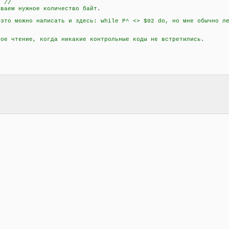
 //
аем нужное количество байт.
о можно написать и здесь: while P^ <> $02 do, но мне обычно ле
 чтение, когда никакие контрольные коды не встретились.