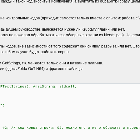
 каждый такой код вносить в исключения, а вычитать из обработки сразу це
е контрольных кодов (приходит самостоятельно вместе с опытом: работа с 
дыдущем руководстве, выясняется нужен ли Kruptar'у плагин или нет.
azarus не пожелал обрабатывать ассемблерные вставки из Needs.pas). Но есл
пы кодов, вне зависимости от того содержат они символ разрыва или нет. Это
 в любом случае будет работать верно.
GetStrings, т.к. меняются только они и название плагина.
ки (здесь Zelda OoT N64) и фрагмент таблицы:
 PTextStrings): AnsiString; stdcall;
it;
#2; // код конца строки: 02, можно его и не отображать в проек