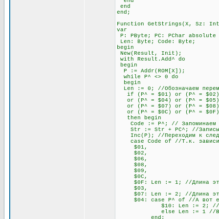
end
end
end;
Function GetStrings(X, Sz: In
var
P: PByte; PC: PChar absolute
Len: Byte; Code: Byte;
begin
New(Result, Init);
with Result.Add^ do
begin
P := Addr(ROM[X]);
while P^ <> 0 do
begin
Len := 0; //Обозначаем переме
if (P^ = $01) or (P^ = $02) 
or (P^ = $04) or (P^ = $05) o
or (P^ = $07) or (P^ = $08)
or (P^ = $0C) or (P^ = $0F
then begin
Code := P^; // Запоминаем п
Str := Str + PC^; //Записыв
Inc(P); //Переходим к след
case Code of //Т.к. зависимо
$01,
$02,
$06,
$08,
$09,
$0C,
$0F: Len := 1; //Длина этих
$03,
$07: Len := 2; //Длина этих
$04: case P^ of //А вот если
$10: Len := 2; //Если сле
else Len := 1 //В любо
end;